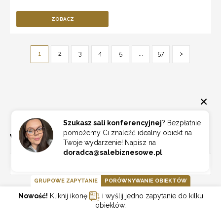
ZOBACZ
1
2
3
4
5
...
57
>
Szukasz sali konferencyjnej
? Bezpłatnie
pomożemy Ci znaleźć idealny obiekt na
WYSZUKAJ NA SKRÓTY
Twoje wydarzenie! Napisz na
doradca@salebiznesowe.pl
WOJEWÓDZTWA
GRUPOWE ZAPYTANIE
PORÓWNYWANIE OBIEKTÓW
Nowość!
Kliknij ikonę
i wyślij jedno zapytanie do kilku
Sale konferencyjne dolnośląskie
387
obiektów.
Sale konferencyjne kujawsko-pomorskie
156
Sale konferencyjne lubelskie
124