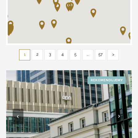
1
2
3
4
5
...
57
>