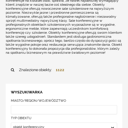
konferencje na kilkaset osób, sprawia, że nawet najbardziej wymagający
klient znajdzie w naszej bazie coś idealnego dla siebie. Obiekty
konferencyjne oferują nowoczesne sale szkoleniowe na najwyższym
poziomie. Niezwykle jasne i przestronne pomieszczenia są
klimatyzowane, oferują także profesjonalne nagłośnienie i niezawodny
sprzęt multimedialny najwyższej klasy. Sale konferencyjne w
profesjonalnych obiektach szkoleniowych wyposażone są w wygodne,
ergonomiczne meble, które zapewniają uczestnikom komfortową
konferencję czy szkolenie. Obiekty konferencyjne oferują swoim klientom
także szereg udogodnień. Standardem jest obsługa gastronomiczna
spotkania biznesowego, oprócz tego, bardzo często do dyspozycji gości są
także wygodne pokoje oraz restauracja serwująca znakomite dania. Obiekt
konferencyjny to dokonała propozycja dla profesjonalistów, którym zależy
na spotkaniu biznesowym na prawdziwie światowym poziomie!
Znalezione obiekty:
1122
WYSZUKIWARKA
MIASTO/REGION/WOJEWÓDZTWO
TYP OBIEKTU
obiekt konferencyjny