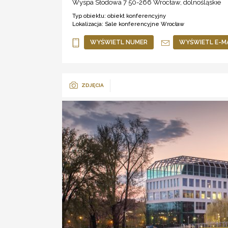
Wyspa Słodowa 7 50-266
Wrocław
,
dolnośląskie
Typ obiektu:
obiekt konferencyjny
Lokalizacja:
Sale konferencyjne Wrocław
WYŚWIETL NUMER
WYŚWIETL E-M
ZDJĘCIA