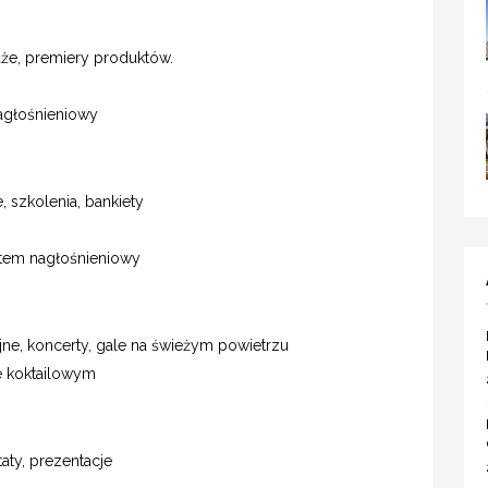
saże, premiery produktów.
nagłośnieniowy
e, szkolenia, bankiety
stem nagłośnieniowy
yjne, koncerty, gale na świeżym powietrzu
e koktailowym
taty, prezentacje