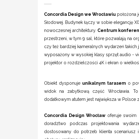
Concordia Design we Wrocławiu
położona j
Słodowej. Budynek łączy w sobie elegancję XI
nowoczesnej architektury.
Centrum konfere
przestrzeni, w tym 9 sal, które pozwalają na or
czy też bardziej kameralnych wydarzeń takich j
wyposażony w wysokiej klasy sprzęt audio - vi
projektor o rozdzielczości 4K i ekran o wielko
Obiekt dysponuje
unikalnym tarasem
o pow
widok na zabytkową część Wrocławia. To
dodatkowym atutem jest największa w Polsce z
Concordia Design Wrocław
oferuje swoim 
doradztwo podczas projektowania wydarz
dostosowany do potrzeb klienta scenariusz i