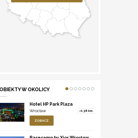
WYZNACZ TRASĘ
OBIEKTY W OKOLICY
Hotel HP Park Plaza
Wrocław
~0.38 km
ZOBACZ
Basecamp by Xior Wrocław