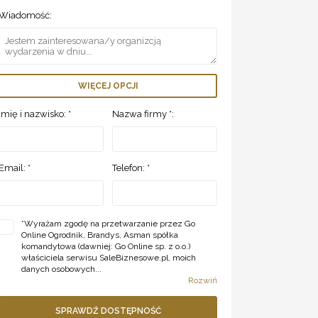
Wiadomość:
WIĘCEJ OPCJI
Imię i nazwisko: *
Nazwa firmy *:
Email: *
Telefon: *
*
Wyrażam zgodę na przetwarzanie przez Go
Online Ogrodnik, Brandys, Asman spółka
komandytowa (dawniej: Go Online sp. z o.o.)
właściciela serwisu SaleBiznesowe.pl, moich
danych osobowych...
Rozwiń
SPRAWDŹ DOSTĘPNOŚĆ