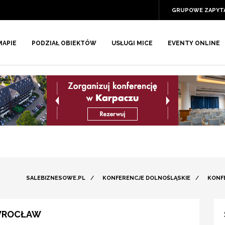
GRUPOWE ZAPYT
MAPIE
PODZIAŁ OBIEKTÓW
USŁUGI MICE
EVENTY ONLINE
SALEBIZNESOWE.PL
/
KONFERENCJE DOLNOŚLĄSKIE
/
KONF
 WROCŁAW