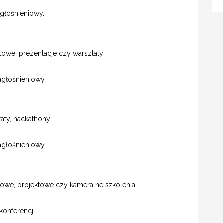
agłośnieniowy.
ktowe, prezentacje czy warsztaty
nagłośnieniowy
taty, hackathony
nagłośnieniowy
esowe, projektowe czy kameralne szkolenia
onferencji