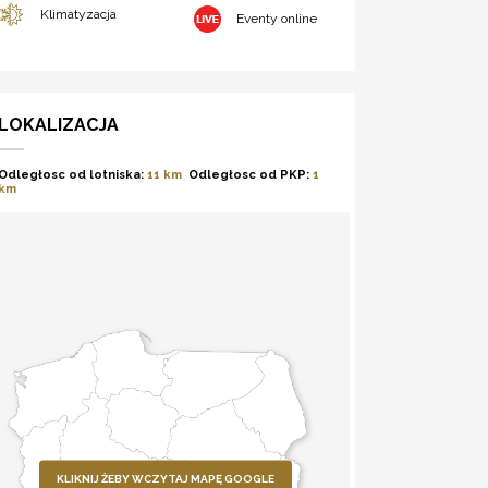
Klimatyzacja
Eventy online
LOKALIZACJA
Odległosc od lotniska:
11 km
Odległosc od PKP:
1
km
KLIKNIJ ŻEBY WCZYTAJ MAPĘ GOOGLE