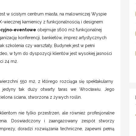
est w ścisłym centrum miasta, na malowniczej Wyspie
X-wiecznej kamienicy z funkcjonalnością i designem
ncyjno-eventowe
obejmuje 1600 m2 funkcjonalnej
ganizację konferencji, bankietów, imprez artystycznych
ak szkolenia czy warsztaty. Budynek jest w pełni
deo, w tym do dyspozycji klientów jest wysokiej jasności
ści 24 m2.
ierzchni 550 m2, z którego rozciąga się spektakularny
 jedyny tak duży otwarty taras we Wrocławiu. Jego
ielona ściana, stworzona z żywych roślin.
klientom nie tylko przestrzeń, ale również profesjonalne
enia. Doświadczony i zaangażowany zespół stworzy
mprezy, doradzi rozwiązania techniczne, zapewni pełną