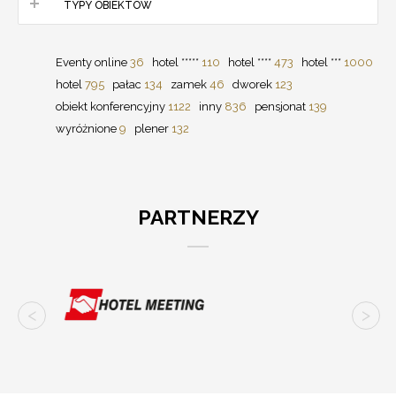
TYPY OBIEKTÓW
Eventy online
36
hotel *****
110
hotel ****
473
hotel ***
1000
hotel
795
pałac
134
zamek
46
dworek
123
obiekt konferencyjny
1122
inny
836
pensjonat
139
wyróżnione
9
plener
132
PARTNERZY