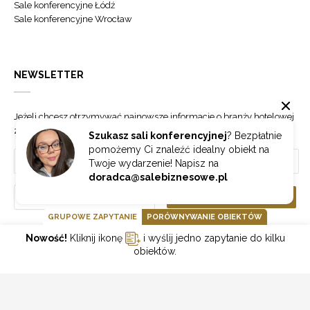
Sale konferencyjne Łódź
Sale konferencyjne Wrocław
NEWSLETTER
Jeżeli chcesz otrzymywać najnowsze informacje o branży hotelowej
zapisz się do naszego newslettera.
Szukasz sali konferencyjnej
? Bezpłatnie
pomożemy Ci znaleźć idealny obiekt na
Twoje wydarzenie! Napisz na
doradca@salebiznesowe.pl
Wybierz
ZAPISZ SIĘ
GRUPOWE ZAPYTANIE
PORÓWNYWANIE OBIEKTÓW
Nowość!
Kliknij ikonę
i wyślij jedno zapytanie do kilku
GOONLINE.PL SPÓŁKA Z OGRANICZONĄ ODPOWIEDZIALNOŚCIĄ SP.K.
obiektów.
POLITYKA PRYWATNOŚCI
REGULAMIN