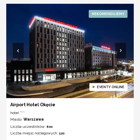
EVENTY ONLINE
Airport Hotel Okęcie
hotel ****
Miasto:
Warszawa
Liczba uczestników:
800
Liczba miejsc noclegowych:
520