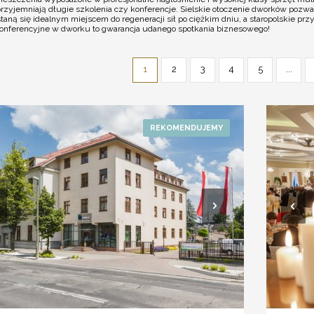
zyjemniają długie szkolenia czy konferencje. Sielskie otoczenie dworków pozwal
aną się idealnym miejscem do regeneracji sił po ciężkim dniu, a staropolskie p
 konferencyjne w dworku to gwarancja udanego spotkania biznesowego!
1
2
3
4
5
...