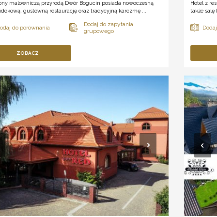
ony malowniczą przyrodą Dwór Bogucin posiada nowoczesną
Hotel z r
idokową, gustowną restaurację oraz tradycyjną karczmę ...
także salę
ZOBACZ