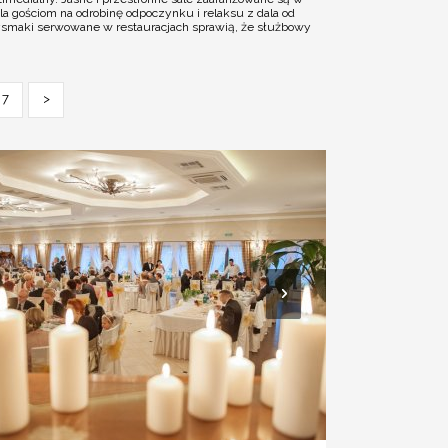
a gościom na odrobinę odpoczynku i relaksu z dala od
rzysmaki serwowane w restauracjach sprawią, że służbowy
7
>