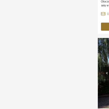
Otocz
salę w