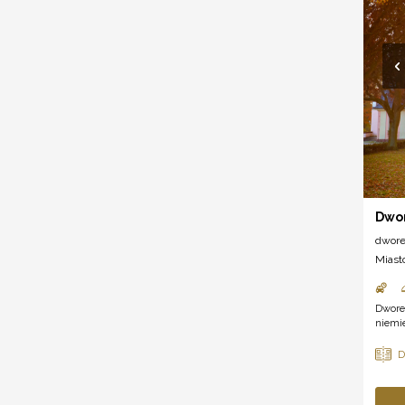
Dwor
dwor
Miast
Dworek
niemi