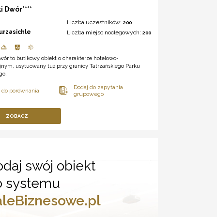
i Dwór****
Liczba uczestników:
200
urzasichle
Liczba miejsc noclegowych:
200
wór to butikowy obiekt o charakterze hotelowo-
yjnym, usytuowany tuż przy granicy Tatrzańskiego Parku
go.
ZOBACZ
daj swój obiekt
o systemu
aleBiznesowe.pl