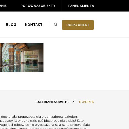
ANIE
PORÓWNAJ OBIEKTY
PANEL KLIENTA
BLOG
KONTAKT
DODAJ OBIEKT
SALEBIZNESOWE.PL
/
DWOREK
 doskonałą propozycją dla organizatorów szkoleń,
ający klient znajdzie coś idealnego dla siebie! Sale
ego jest odpowiednio wyposażona sala szkoleniowa. Sale
imedialny. Jasne i przestronne sale zaaranżowane są w