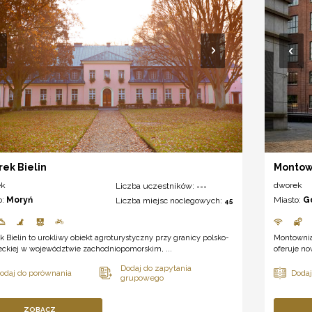
ek Bielin
Montow
ek
dworek
Liczba uczestników:
---
o:
Moryń
Miasto:
G
Liczba miejsc noclegowych:
45
 Bielin to urokliwy obiekt agroturystyczny przy granicy polsko-
Montownia
eckiej w województwie zachodniopomorskim, ...
oferuje no
ZOBACZ