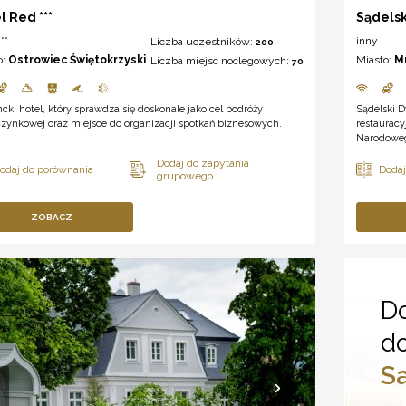
l Red ***
Sądelsk
**
inny
Liczba uczestników:
200
o:
Ostrowiec Świętokrzyski
Miasto:
M
Liczba miejsc noclegowych:
70
cki hotel, który sprawdza się doskonale jako cel podróży
Sądelski D
zynkowej oraz miejsce do organizacji spotkań biznesowych.
restaurac
Narodowe
ZOBACZ
Do
d
S