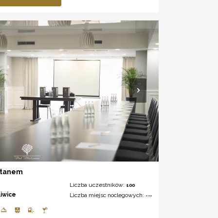
atanem
Liczba uczestników:
100
liwice
Liczba miejsc noclegowych:
---