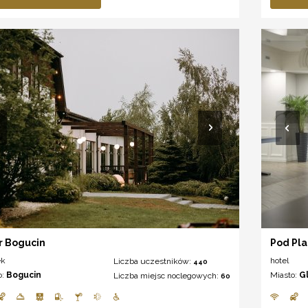
 Bogucin
Pod Pl
ek
hotel
Liczba uczestników:
440
o:
Bogucin
Miasto:
G
Liczba miejsc noclegowych:
60