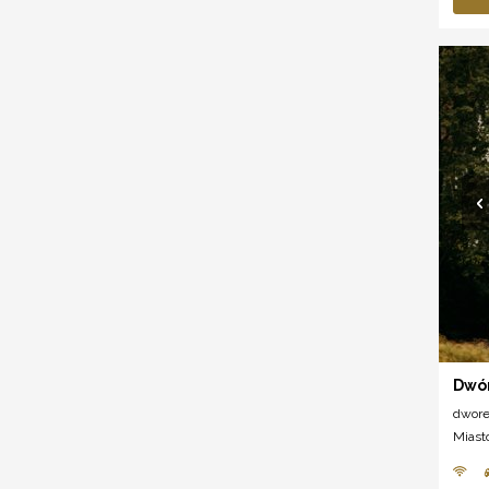
Dwór
dwor
Miast