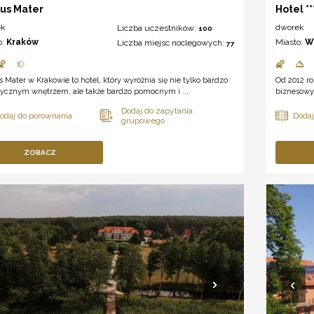
us Mater
Hotel *
ek
dworek
Liczba uczestników:
100
o:
Kraków
Miasto:
W
Liczba miejsc noclegowych:
77
Mater w Krakowie to hotel, który wyróżnia się nie tylko bardzo
Od 2012 ro
tycznym wnętrzem, ale także bardzo pomocnym i ...
biznesowyc
ZOBACZ