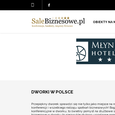
OBIEKTY NA 
DWORKI W POLSCE
Przepiękny dworek sprawdzi się nie tylko jako miejsce na 
konferencji i wszelkiego rodzaju spotkań biznesowych! Bog
konferencyjne w dworku, to świetny pomysł na służbowe s
biznesowe w dworku to niezwykle stylowo urządzone pomie