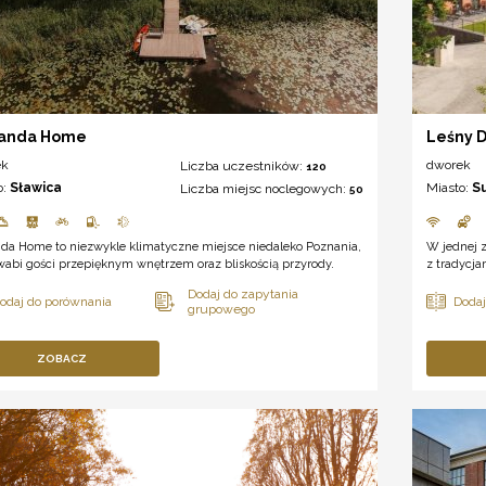
anda Home
Leśny 
ek
dworek
Liczba uczestników:
120
o:
Sławica
Miasto:
S
Liczba miejsc noclegowych:
50
da Home to niezwykle klimatyczne miejsce niedaleko Poznania,
W jednej z
wabi gości przepięknym wnętrzem oraz bliskością przyrody.
z tradycja
ZOBACZ