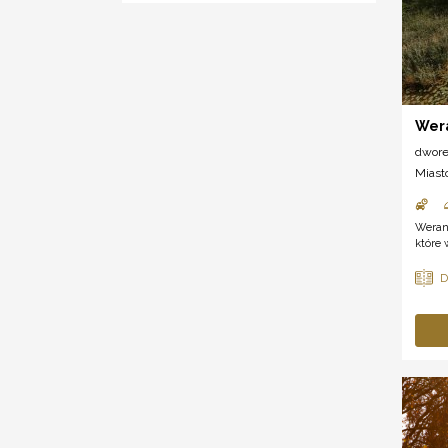
Wer
dwor
Miast
Weran
które 