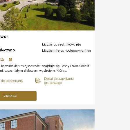
Dwór
Liczba uczestników:
160
ulęczyno
Liczba miejsc noclegowych:
93
 kaszubskich miejscowości znajduje się Leśny Dwór. Obiekt
mi, wspaniałym stylowym wystrojem, który ...
ZOBACZ