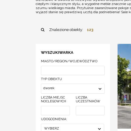
ciepłym i klasycznym stylu, a wygodne meble znacznie upr
szumu wielkiego miasta. Przytulnie zaaranżowane pokoje st
wyjazd stanie się prawdziwą ucztą dla podniebienia! Sale
Znalezione obiekty:
123
WYSZUKIWARKA
MIASTO/REGION/WOJEWÓDZTWO
TYP OBIEKTU
dworek
LICZBA MIEJSC
LICZBA
NOCLEGOWYCH
UCZESTNIKÓW
UDOGODNIENIA:
WYBIERZ