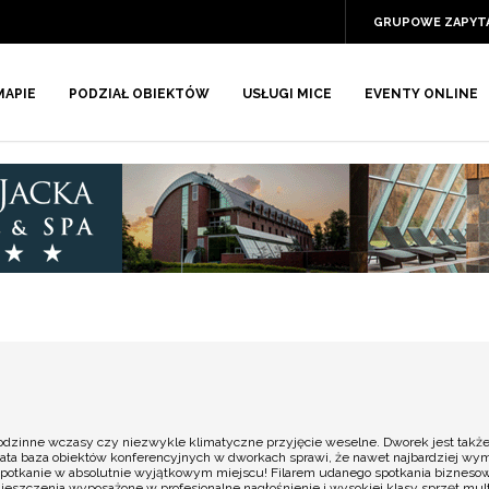
GRUPOWE ZAPYT
MAPIE
PODZIAŁ OBIEKTÓW
USŁUGI MICE
EVENTY ONLINE
rodzinne wczasy czy niezwykle klimatyczne przyjęcie weselne. Dworek jest także
ata baza obiektów konferencyjnych w dworkach sprawi, że nawet najbardziej wymag
potkanie w absolutnie wyjątkowym miejscu! Filarem udanego spotkania biznesow
szczenia wyposażone w profesjonalne nagłośnienie i wysokiej klasy sprzęt mult