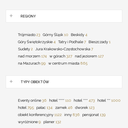
REGIONY
Trójmiasto
23
Górny Śląsk
10
Beskidy
4
Góry Świętokrzyskie
4
Tatry i Podhale
7
Bieszczady
1
Sudety
2
Jura Krakowsko-Częstochowska
7
nad morzem
174
w górach
327
nad jeziorem
127
na Mazurach
99
w centrum miasta
865
TYPY OBIEKTÓW
Eventy online
36
hotel *****
110
hotel ****
473
hotel ***
1000
hotel
795
pałac
134
zamek
46
dworek
123
obiekt konferencyjny
1122
inny
836
pensjonat
139
wyróżnione
9
plener
132