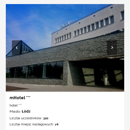
mHotel ***
hotel ***
Miasto:
Łódź
Liczba uczestników:
320
Liczba miejsc noclegowych:
76