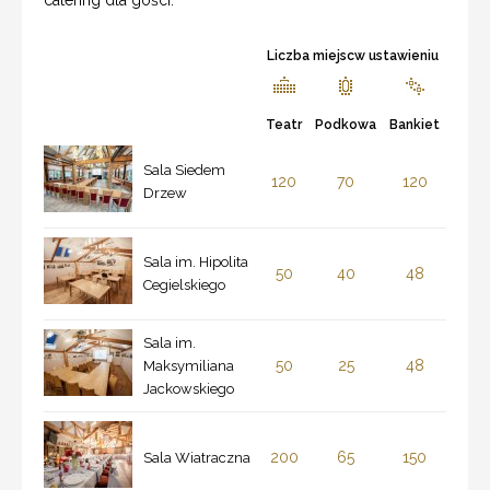
Liczba miejscw ustawieniu
Teatr
Podkowa
Bankiet
Sala Siedem
120
70
120
Drzew
Sala im. Hipolita
50
40
48
Cegielskiego
Sala im.
50
25
48
Maksymiliana
Jackowskiego
200
65
150
Sala Wiatraczna