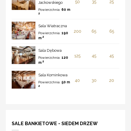
50
35
25
Jackowskiego
Powierzchnia:
60 m
2
Sala Wiatraczna
200
65
65
Powierzchnia:
190
2
m
Sala Dębowa
125
45
45
Powierzchnia:
120
2
m
Sala Kominkowa
40
30
20
Powierzchnia:
50 m
2
SALE BANKIETOWE - SIEDEM DRZEW