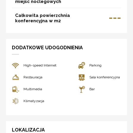
miejsc noclegowych
---
Całkowita powierzchnia
konferencyjna w m2
DODATKOWE UDOGODNIENIA
High-speed Internet
Parking
Restauracja
Sala konferencyjna
Multimedia
Bar
Klimatyzacja
LOKALIZACJA