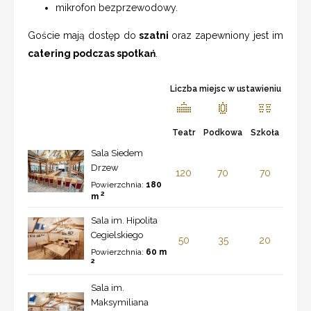
mikrofon bezprzewodowy.
Goście mają dostęp do
szatni
oraz zapewniony jest im
catering podczas spotkań
.
Liczba miejsc w ustawieniu
Teatr
Podkowa
Szkoła
Sala Siedem
Drzew
120
70
70
Powierzchnia:
180
2
m
Sala im. Hipolita
Cegielskiego
50
35
20
Powierzchnia:
60 m
2
Sala im.
Maksymiliana