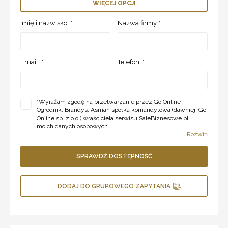
WIĘCEJ OPCJI
Imię i nazwisko: *
Nazwa firmy *:
Email: *
Telefon: *
*
Wyrażam zgodę na przetwarzanie przez Go Online
Ogrodnik, Brandys, Asman spółka komandytowa (dawniej: Go
Online sp. z o.o.) właściciela serwisu SaleBiznesowe.pl,
moich danych osobowych...
Rozwiń
SPRAWDŹ DOSTĘPNOŚĆ
DODAJ DO GRUPOWEGO ZAPYTANIA