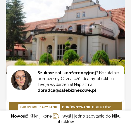
Szukasz sali konferencyjnej
? Bezpłatnie
pomożemy Ci znaleźć idealny obiekt na
Ośrodek Szkoleniowo-Wypoczynkowy Wityng
Twoje wydarzenie! Napisz na
Mikorzyn
doradca@salebiznesowe.pl
ZOBACZ
GRUPOWE ZAPYTANIE
PORÓWNYWANIE OBIEKTÓW
Nowość!
Kliknij ikonę
i wyślij jedno zapytanie do kilku
obiektów.