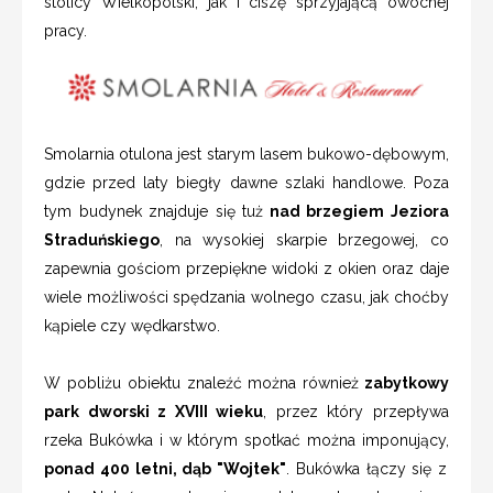
stolicy Wielkopolski, jak i ciszę sprzyjającą owocnej
pracy.
Smolarnia otulona jest starym lasem bukowo-dębowym,
gdzie przed laty biegły dawne szlaki handlowe. Poza
tym budynek znajduje się tuż
nad brzegiem Jeziora
Straduńskiego
, na wysokiej skarpie brzegowej, co
zapewnia gościom przepiękne widoki z okien oraz daje
wiele możliwości spędzania wolnego czasu, jak choćby
kąpiele czy wędkarstwo.
W pobliżu obiektu znaleźć można również
zabytkowy
park dworski z XVIII wieku
, przez który przepływa
rzeka Bukówka i w którym spotkać można imponujący,
ponad 400 letni, dąb "Wojtek"
. Bukówka łączy się z