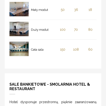
50
36
18
Mały moduł
100
70
80
Duży moduł
150
108
60
Cała sala
SALE BANKIETOWE - SMOLARNIA HOTEL &
RESTAURANT
Hotel dysponuje przestronną, pięknie zaaranżowaną