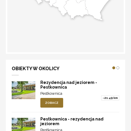
WYZNACZ TRASĘ
OBIEKTY W OKOLICY
Rezydencja nad jeziorem -
Pestkownica
Pestkownica
~21.49 km
ZOBACZ
Pestkownica - rezydencja nad
jeziorem
Pestkownica