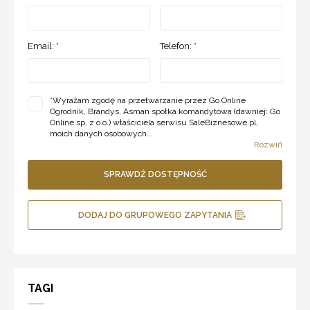
Email: *
Telefon: *
*
Wyrażam zgodę na przetwarzanie przez Go Online
Ogrodnik, Brandys, Asman spółka komandytowa (dawniej: Go
Online sp. z o.o.) właściciela serwisu SaleBiznesowe.pl,
moich danych osobowych...
Rozwiń
SPRAWDŹ DOSTĘPNOŚĆ
DODAJ DO GRUPOWEGO ZAPYTANIA
TAGI