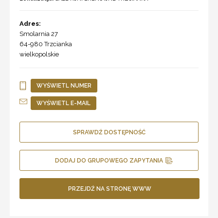
Adres:
Smolarnia 27
64-980
Trzcianka
wielkopolskie
WYŚWIETL NUMER
WYŚWIETL E-MAIL
SPRAWDŹ DOSTĘPNOŚĆ
DODAJ DO GRUPOWEGO ZAPYTANIA
PRZEJDŹ NA STRONĘ WWW