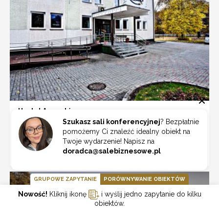
Hostel Augustów
Szukasz sali konferencyjnej
? Bezpłatnie
Augustów
pomożemy Ci znaleźć idealny obiekt na
Twoje wydarzenie! Napisz na
doradca@salebiznesowe.pl
ZOBACZ
GRUPOWE ZAPYTANIE
PORÓWNYWANIE OBIEKTÓW
Nowość!
Kliknij ikonę
i wyślij jedno zapytanie do kilku
obiektów.