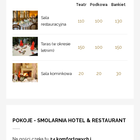
Teatr
Podkowa
Bankiet
Sala
110
100
130
restauracyjna
Taras (w okresie
150
100
150
letnim)
20
20
30
Sala kominkowa
POKOJE - SMOLARNIA HOTEL & RESTAURANT
Na gości czeka tu
24 komfortowych i