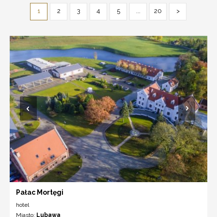
1
2
3
4
5
...
20
>
Pałac Mortęgi
hotel
Miasto:
Lubawa