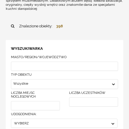
sprzętem multimedialnym. Dodatkowym atutem będą: idealna lokalizacja,
oryginalny, ciepły wystrój wnętrz oraz znakomite dania ze specjałami
kuchni staropolskiej
Znalezione obiekty:
398
WYSZUKIWARKA
MIASTO/REGION/WOJEWÓDZTWO
TYP OBIEKTU
Wszystkie
LICZBA MIEJSC
LICZBA UCZESTNIKÓW
NOCLEGOWYCH
UDOGODNIENIA:
WYBIERZ