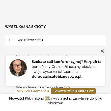
WYSZUKAJ NA SKRÓTY
WOJEWÓDZTWA
Sale konferencyjne dolnośląskie
387
Szukasz sali konferencyjnej
? Bezpłatnie
Sale konferencyjne kujawsko-pomorskie
156
pomożemy Ci znaleźć idealny obiekt na
Sale konferencyjne lubelskie
124
Twoje wydarzenie! Napisz na
Sale konferencyjne lubuskie
75
doradca@salebiznesowe.pl
Sale konferencyjne łódzkie
192
Sale konferencyjne małopolskie
640
GRUPOWE ZAPYTANIE
PORÓWNYWANIE OBIEKTÓW
Sale konferencyjne mazowieckie
1002
Nowość!
Kliknij ikonę
i wyślij jedno zapytanie do kilku
Sale konferencyjne opolskie
96
obiektów.
Sale konferencyjne podkarpackie
153