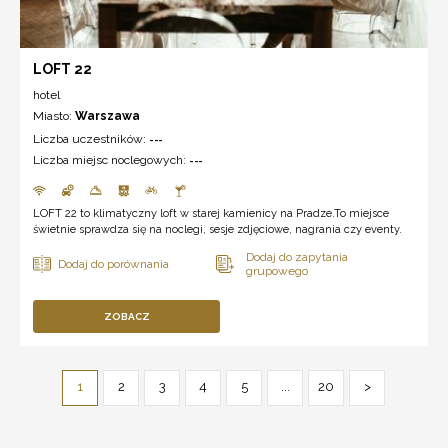
LOFT 22
hotel
Miasto:
Warszawa
Liczba uczestników:
---
Liczba miejsc noclegowych:
---
LOFT 22 to klimatyczny loft w starej kamienicy na Pradze.To miejsce
świetnie sprawdza się na noclegi, sesje zdjęciowe, nagrania czy eventy.
ZOBACZ
1
2
3
4
5
...
20
>