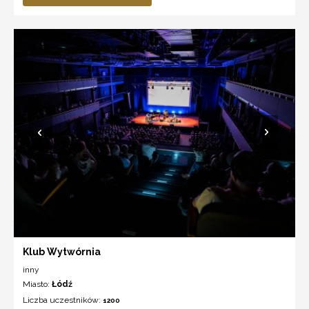
Klub Wytwórnia
inny
Miasto:
Łódź
Liczba uczestników:
1200