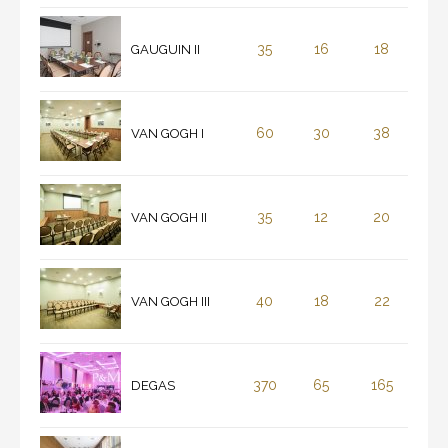
35
16
18
GAUGUIN II
60
30
38
VAN GOGH I
35
12
20
VAN GOGH II
40
18
22
VAN GOGH III
370
65
165
DEGAS