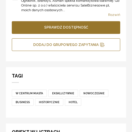
Ogrodnik, Brandys, Asman spółka komandytowa (dawniej: Go
Online sp. z o.o.) właściciela serwisu SaleBiznesowe.pl,
moich danych osobowych...
Rozwiń
SPRAWDŹ DOSTĘPNOŚĆ
DODAJ DO GRUPOWEGO ZAPYTANIA
TAGI
W CENTRUM MIASTA
EKSKLUZYWNIE
NOWOCZEŚNIE
BUSINESS
HISTORYCZNIE
HOTEL