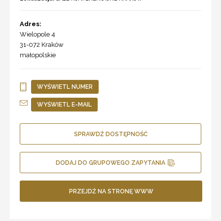
Adres:
Wielopole 4
31-072
Kraków
małopolskie
WYŚWIETL NUMER
WYŚWIETL E-MAIL
SPRAWDŹ DOSTĘPNOŚĆ
DODAJ DO GRUPOWEGO ZAPYTANIA
PRZEJDŹ NA STRONĘ WWW