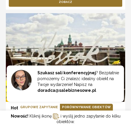
ZOBACZ
Szukasz sali konferencyjnej
? Bezpłatnie
pomożemy Ci znaleźć idealny obiekt na
Twoje wydarzenie! Napisz na
doradca@salebiznesowe.pl
GRUPOWE ZAPYTANIE
PORÓWNYWANIE OBIEKTÓW
Hotel Kossak
Nowość!
Kliknij ikonę
i wyślij jedno zapytanie do kilku
Kraków
obiektów.