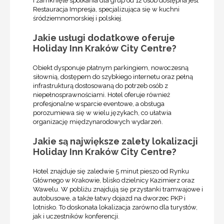
i zamknięte spotkania dla grup od 12 osób dostępna jest
Restauracja Impresja, specjalizująca się w kuchni
śródziemnomorskiej i polskiej.
Jakie usługi dodatkowe oferuje
Holiday Inn Kraków City Centre?
Obiekt dysponuje płatnym parkingiem, nowoczesną
siłownią, dostępem do szybkiego internetu oraz pełną
infrastrukturą dostosowaną do potrzeb osób z
niepełnosprawnościami. Hotel oferuje również
profesjonalne wsparcie eventowe, a obsługa
porozumiewa się w wielu językach, co ułatwia
organizację międzynarodowych wydarzeń.
Jakie są największe zalety lokalizacji
Holiday Inn Kraków City Centre?
Hotel znajduje się zaledwie 5 minut pieszo od Rynku
Głównego w Krakowie, blisko dzielnicy Kazimierz oraz
Wawelu. W pobliżu znajdują się przystanki tramwajowe i
autobusowe, a także łatwy dojazd na dworzec PKP i
lotnisko. To doskonała lokalizacja zarówno dla turystów,
jak i uczestników konferencji.