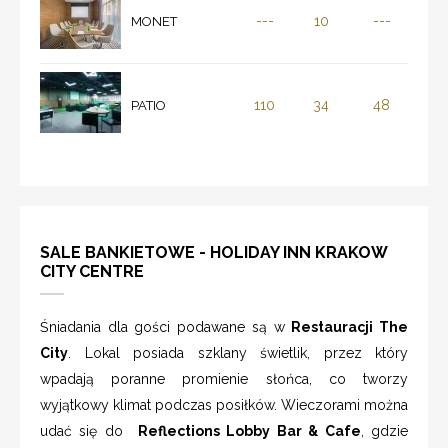
---
10
---
MONET
110
34
48
PATIO
SALE BANKIETOWE - HOLIDAY INN KRAKOW
CITY CENTRE
Śniadania dla gości podawane są w
Restauracji The
City
. Lokal posiada szklany świetlik, przez który
wpadają poranne promienie słońca, co tworzy
wyjątkowy klimat podczas posiłków. Wieczorami można
udać się do
Reflections Lobby Bar & Cafe
, gdzie