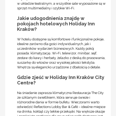
w układzie teatralnym, a wszystkie sale wyposażone są w
sprzęt multimedialny i szybkie Wi-Fi.
Jakie udogodnienia znajdę w
pokojach hotelowych Holiday Inn
Kraków?
W hotelu dostępne są komfortowe i funkcjonalne pokoje,
idealne zarówno dla gości indywidualnych, jak i
uczestników wydarzeń biznesowych. Każdy pokój
posiada: klimatyzację, Wi-Fi, telewizor, minibar, sejf,
zestaw do kawy i herbaty, żelazko z deską do prasowania,
suszarkę do włosów oraz wysokiej jakości tekstylia.
Wnętrza są elegancko urządzone z dbałością o detale.
Gdzie zjeść w Holiday Inn Kraków City
Centre?
Na śniadanie zaprasza klimatyczna Restauracja The City
ze szklanym świetlikiem, która serwuje świeże i
różnorodne dania w formie bufetu. Wieczorami warto
odwiedzić Reflections Lobby Bar & Café – idealne miejsce
na drinka, koktajl czy lekkie przekąski. Na większe okazje