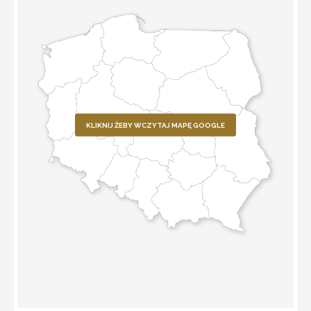
KLIKNIJ ŻEBY WCZYTAJ MAPĘ GOOGLE
WYZNACZ TRASĘ