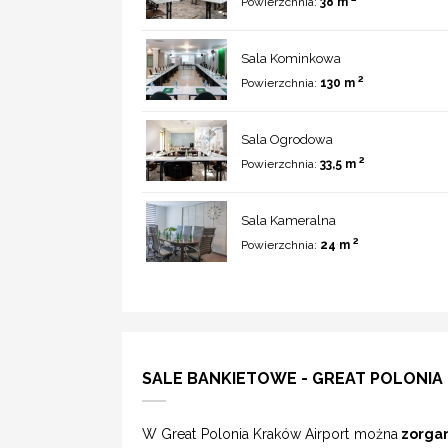
Powierzchnia:
38 m
Sala Kominkowa
2
Powierzchnia:
130 m
Sala Ogrodowa
2
Powierzchnia:
33,5 m
Sala Kameralna
2
Powierzchnia:
24 m
SALE BANKIETOWE - GREAT POLONIA
W Great Polonia Kraków Airport można
zorgan