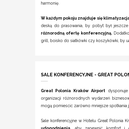
harmonię.
W każdym pokoju znajduje się klimatyzacj
deską do prasowania, by pobyt był jeszcz
różnorodną ofertę konferencyjną.
Dodatko
grill, boisko do siatkówki czy koszykówki, by u
SALE KONFERENCYJNE - GREAT POLO
Great Polonia Kraków Airport
dysponuje 
organizacji różnorodnych wydarzeń biznesow
mogą pomieścić zarówno mniejsze spotkania ja
Sale konferencyjne w Hotelu Great Polonia 
udogodnienia,
aby zapewnić komfort i e