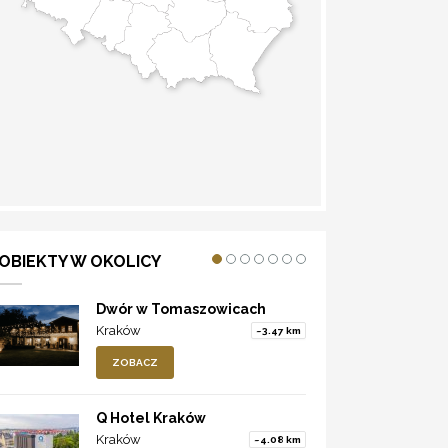
WYZNACZ TRASĘ
OBIEKTY W OKOLICY
Dwór w Tomaszowicach
Kraków
~3.47 km
ZOBACZ
Q Hotel Kraków
Kraków
~4.08 km