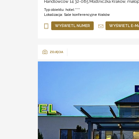
Handlowców 14 32-085 Modlniczka
Kraków
,
małop
Typ obiektu:
hotel ****
Lokalizacja:
Sale konferencyjne Kraków
WYŚWIETL NUMER
WYŚWIETL E-M
ZDJĘCIA