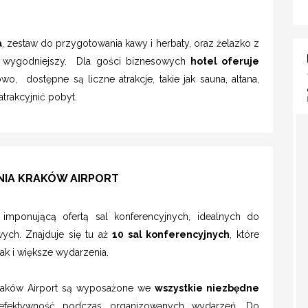
a
, zestaw do przygotowania kawy i herbaty, oraz żelazko z
e wygodniejszy. Dla gości biznesowych
hotel oferuje
wo, dostępne są liczne atrakcje, takie jak sauna, altana,
atrakcyjnić pobyt.
NIA KRAKÓW AIRPORT
imponującą ofertą sal konferencyjnych, idealnych do
ych. Znajduje się tu aż
10 sal konferencyjnych
, które
k i większe wydarzenia.
Kraków Airport są wyposażone we
wszystkie niezbędne
fektywność podczas organizowanych wydarzeń. Do