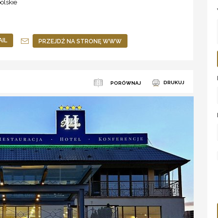
olskie
AIL
PRZEJDŹ NA STRONĘ WWW
DRUKUJ
PORÓWNAJ