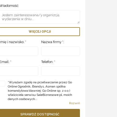
Wiadomość:
WIĘCEJ OPCJI
Imię i nazwisko: *
Nazwa firmy *:
Email: *
Telefon: *
*
Wyrażam zgodę na przetwarzanie przez Go
Online Ogrodnik, Brandys, Asman spółka
komandytowa (dawniej: Go Online sp. z o.o.)
właściciela serwisu SaleBiznesowe.pl, moich
danych osobowych...
Rozwiń
SPRAWDŹ DOSTĘPNOŚĆ