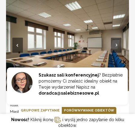
Szukasz sali konferencyjnej
? Bezpłatnie
pomożemy Ci znaleźć idealny obiekt na
Twoje wydarzenie! Napisz na
doradca@salebiznesowe.pl
Hotel Dom Polonii
hotel
GRUPOWE ZAPYTANIE
PORÓWNYWANIE OBIEKTÓW
Miasto:
Ostróda
Liczba uczestników:
80
Nowość!
Kliknij ikonę
i wyślij jedno zapytanie do kilku
Liczba miejsc noclegowych:
obiektów.
76