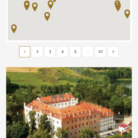
1
2
3
4
5
...
10
>