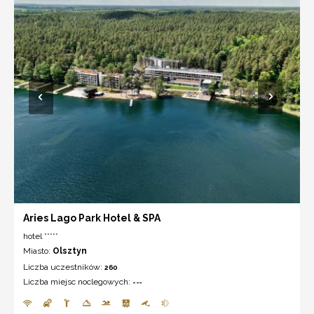
Aries Lago Park Hotel & SPA
hotel *****
Miasto:
Olsztyn
Liczba uczestników:
260
Liczba miejsc noclegowych:
---