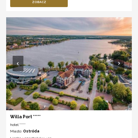
ZOBACZ
Willa Port *****
hotel *****
Miasto:
Ostróda