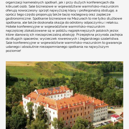
organizacji kameralnych spotkań, jak i przy dużych konferencjach dla
kilkuset osób. Sale biznesowe w województwie warmińsko-mazurskim
oferują nowoczesny sprzęt najwyższej klasy i profesjonalną obsługę, a
oprócz tego często proponują także bazę noclegową oraz zaplecze
gastronomiczne. Spotkanie biznesowe na Mazurach to nie tylko służbowe
spotkania, ale także doskonała okazja do odrobiny odpoczynku i relaksu.
Hotele konferencyjne w województwie warmińsko-mazurskim
najczęściej zlokalizowane są w pobliżu najpiękniejszych polskich jezior,
które stanowią ich niezaprzeczalną atrakcję. Przepiękna przyroda zachęca
do długich spacerów, wycieczek rowerowych i żeglarskiego szaleństwa.
Sale konferencyjne w województwie warmińsko-mazurskim to gwarancja
udanego i absolutnie niezapomnianego spotkania na najwyższym
poziomie!