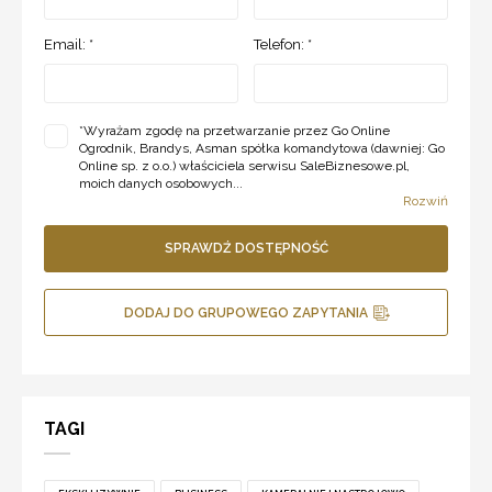
Email: *
Telefon: *
*
Wyrażam zgodę na przetwarzanie przez Go Online
Ogrodnik, Brandys, Asman spółka komandytowa (dawniej: Go
Online sp. z o.o.) właściciela serwisu SaleBiznesowe.pl,
moich danych osobowych...
Rozwiń
SPRAWDŹ DOSTĘPNOŚĆ
DODAJ DO GRUPOWEGO ZAPYTANIA
TAGI