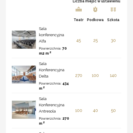
Liczba miejsc w ustawieniu
Teatr
Podkowa
Szkoła
Sala
konferencyjna
45
25
30
Alfa
Powierzchnia:
70
2
m2 m
Sala
Konferencyjna
270
100
140
Delta
Powierzchnia:
434
2
m
Sala
Konferencyjna
100
40
50
Antresola
Powierzchnia:
270
2
m