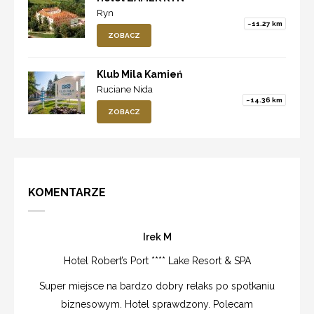
Ryn
~11.27 km
ZOBACZ
Klub Mila Kamień
Ruciane Nida
~14.36 km
ZOBACZ
KOMENTARZE
Irek M
Hotel Robert’s Port **** Lake Resort & SPA
Super miejsce na bardzo dobry relaks po spotkaniu
biznesowym. Hotel sprawdzony. Polecam