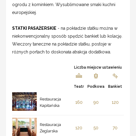
ogrodu z kominkiem. Wysublimowane smaki kuchni
europejskiej.
STATKI PASAŻERSKIE
- na pokładzie statku można w
niekonwencjonalny sposób spędzić bankiet lub kolację.
Wieczory taneczne na pokładzie statku, postoje w
różnych portach to doskonała atrakcja dodatkowa.
Liczba miejscw ustawieniu
Teatr
Podkowa
Bankiet
Restauracja
160
90
120
Kapitańska
Restauracja
120
50
70
Żeglarska