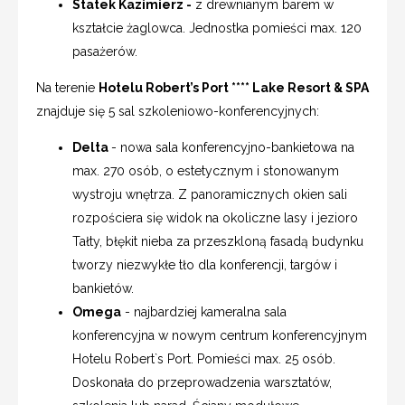
Statek Kazimierz -
z drewnianym barem w
kształcie żaglowca. Jednostka pomieści max. 120
pasażerów.
Na terenie
Hotelu Robert’s Port **** Lake Resort & SPA
znajduje się 5 sal szkoleniowo-konferencyjnych:
Delta
- nowa sala konferencyjno-bankietowa na
max. 270 osób, o estetycznym i stonowanym
wystroju wnętrza. Z panoramicznych okien sali
rozpościera się widok na okoliczne lasy i jezioro
Tałty, błękit nieba za przeszkloną fasadą budynku
tworzy niezwykłe tło dla konferencji, targów i
bankietów.
Omega
- najbardziej kameralna sala
konferencyjna w nowym centrum konferencyjnym
Hotelu Robert`s Port. Pomieści max. 25 osób.
Doskonała do przeprowadzenia warsztatów,