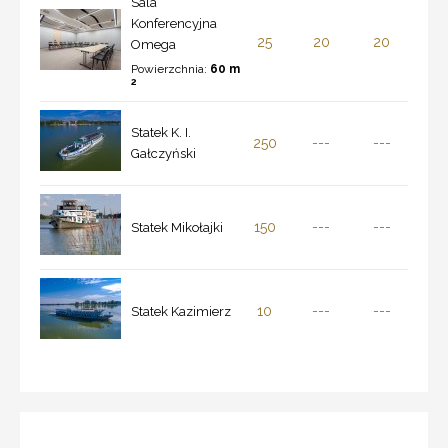
Sala
Konferencyjna
25
20
20
Omega
Powierzchnia:
60 m
2
Statek K. I.
250
---
---
Gałczyński
150
---
---
Statek Mikołajki
10
---
---
Statek Kazimierz