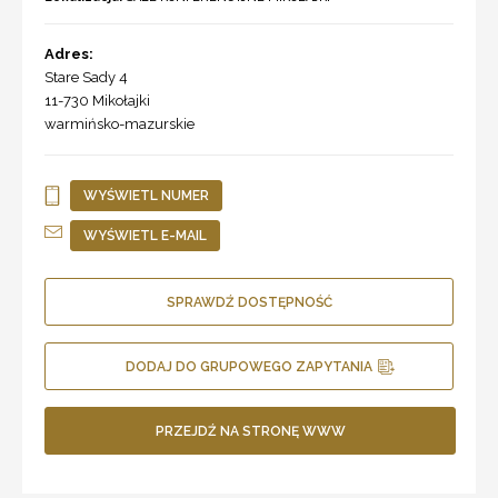
Adres:
Stare Sady 4
11-730
Mikołajki
warmińsko-mazurskie
WYŚWIETL NUMER
WYŚWIETL E-MAIL
SPRAWDŹ DOSTĘPNOŚĆ
DODAJ DO GRUPOWEGO ZAPYTANIA
PRZEJDŹ NA STRONĘ WWW