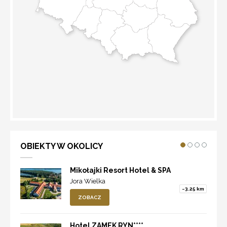
WYZNACZ TRASĘ
OBIEKTY W OKOLICY
Mikołajki Resort Hotel & SPA
Jora Wielka
~3.25 km
ZOBACZ
Hotel ZAMEK RYN****