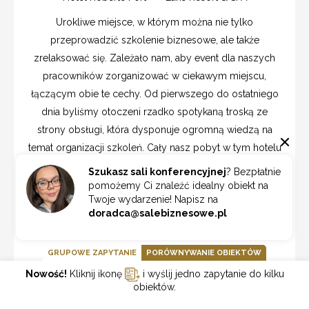
Urokliwe miejsce, w którym można nie tylko
przeprowadzić szkolenie biznesowe, ale także
zrelaksować się. Zależało nam, aby event dla naszych
pracowników zorganizować w ciekawym miejscu,
łączącym obie te cechy. Od pierwszego do ostatniego
dnia byliśmy otoczeni rzadko spotykaną troską ze
strony obsługi, która dysponuje ogromną wiedzą na
temat organizacji szkoleń. Cały nasz pobyt w tym hotelu
konferencyjnym upłynął w niezwykle miłej atmosferze i
Szukasz sali konferencyjnej
? Bezpłatnie
chętnie przeprowadzimy tutaj kolejne wydarzenia.
pomożemy Ci znaleźć idealny obiekt na
Twoje wydarzenie! Napisz na
doradca@salebiznesowe.pl
12/2017
GRUPOWE ZAPYTANIE
PORÓWNYWANIE OBIEKTÓW
DODAJ KOMENTARZ
Nowość!
Kliknij ikonę
i wyślij jedno zapytanie do kilku
obiektów.