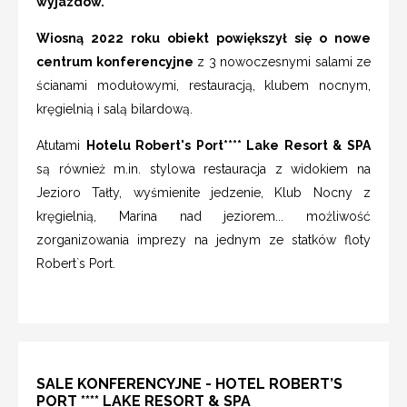
wyjazdów.
Wiosną 2022 roku obiekt powiększył się o nowe
centrum konferencyjne
z 3 nowoczesnymi salami ze
ścianami modułowymi, restauracją, klubem nocnym,
kręgielnią i salą bilardową.
Atutami
Hotelu Robert's Port**** Lake Resort & SPA
są również m.in. stylowa restauracja z widokiem na
Jezioro Tałty, wyśmienite jedzenie, Klub Nocny z
kręgielnią, Marina nad jeziorem... możliwość
zorganizowania imprezy na jednym ze statków floty
Robert`s Port.
SALE KONFERENCYJNE - HOTEL ROBERT’S
PORT **** LAKE RESORT & SPA