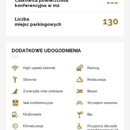
---
Całkowita powierzchnia
konferencyjna w m2
130
Liczba
miejsc parkingowych
DODATKOWE UDOGODNIENIA
High-speed Internet
Parking
Siłownia
Restauracja
Zwierzęta mile widziane
Basen
Sala konferencyjna
Wynajem rowerów
Multimedia
Bar
Klimatyzacja
Przyjazny dla osób