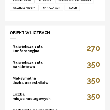
EKSKLUZYWNIE
BUSINESS
KAMERALNIE I NASTROJOWO
WELLNESS AND SPA
NA MAZURACH
PLENER
OBIEKT W LICZBACH
270
Największa sala
konferencyjna
350
Największa sala
bankietowa
350
Maksymalna
liczba uczestników
350
Liczba
miejsc noclegowych