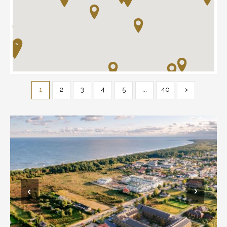
1
2
3
4
5
...
40
>