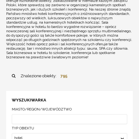
oferuje różnorodne obiekty, zlokalizowane w niemalże każdym zakątku
Polski, które sprawdzą się zarówno w organizacji kameralnych spotkań
biznesowych, jak i dużych szkoleń i konferencji. Na naszej stronie znajdą
Państwo mnóstwo hoteli konferencyjnych o zróżnicowanych standardach,
począwszy od wielkich, luksusowych obiektów o najwyższym
standardzie usług, na kameralnych hotelikach kończąc. Sala
konferencyjna w hotelu to bardzo wygodne rozwiązanie – oprócz
nowoczesnej sali konferencyjnej i niezbędnego sprzętu multimedialnego,
do dyspozycji gości są także komfortowe pokoje, w których można
odpocząć po długich godzinach spędzonych na szkoleniu czy konferencji.
Większość hoteli oprócz pokoi i sal konferencyjnych oferuje także
restaurację, bar i mnóstwo innych atrakcji typu: sauna, SPA czy siłownia.
Sala biznesowa w hotelu to szkolenie, konferencja lub spotkanie
biznesowe na prawdziwie światowym poziomie!
Znalezione obiekty:
795
WYSZUKIWARKA
MIASTO/REGION/WOJEWÓDZTWO
TYP OBIEKTU
hotel