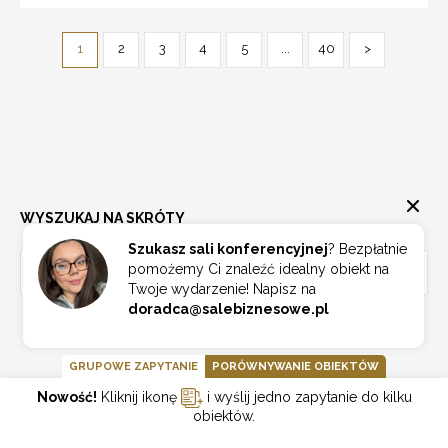
1
2
3
4
5
...
40
>
WYSZUKAJ NA SKRÓTY
Szukasz sali konferencyjnej
? Bezpłatnie
pomożemy Ci znaleźć idealny obiekt na
WOJEWÓDZTWA
Twoje wydarzenie! Napisz na
doradca@salebiznesowe.pl
Sale konferencyjne dolnośląskie
387
Sale konferencyjne kujawsko-pomorskie
155
GRUPOWE ZAPYTANIE
PORÓWNYWANIE OBIEKTÓW
Sale konferencyjne lubelskie
124
Nowość!
Kliknij ikonę
i wyślij jedno zapytanie do kilku
Sale konferencyjne lubuskie
75
obiektów.
Sale konferencyjne łódzkie
192