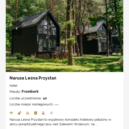
Narusa Leśna Przystań
hotel
Miasto:
Frombork
Liczba uczestników:
96
Liczba miejsc noclegowych:
---
Narusa Leśna Przystań to wyjątkowy kompleks hotelowy położony w
sercu ponadstuletniego lasu nad Zalewem Wiślanym, na ...