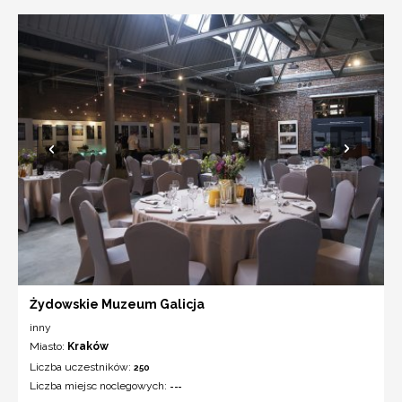
Żydowskie Muzeum Galicja
inny
Miasto:
Kraków
Liczba uczestników:
250
Liczba miejsc noclegowych:
---