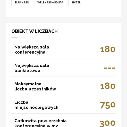
BUSINESS
WELLNESS AND SPA
HOTEL
OBIEKT W LICZBACH
180
Największa sala
konferencyjna
---
Największa sala
bankietowa
180
Maksymalna
liczba uczestników
750
Liczba
miejsc noclegowych
300
Całkowita powierzchnia
konferencyjna w m2