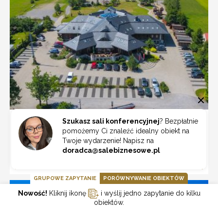
Chochołowy Dwór
Szukasz sali konferencyjnej
? Bezpłatnie
pomożemy Ci znaleźć idealny obiekt na
Kraków
Twoje wydarzenie! Napisz na
doradca@salebiznesowe.pl
ZOBACZ
GRUPOWE ZAPYTANIE
PORÓWNYWANIE OBIEKTÓW
Nowość!
Kliknij ikonę
i wyślij jedno zapytanie do kilku
obiektów.