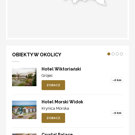
WYZNACZ TRASĘ
OBIEKTY W OKOLICY
Hotel Wiktoriański
Grójec
~0 km
ZOBACZ
Hotel Morski Widok
Krynica Morska
~0 km
ZOBACZ
Crystal Palace