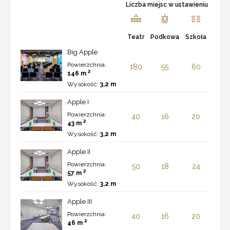
Liczba miejsc w ustawieniu
Teatr
Podkowa
Szkoła
Big Apple
Powierzchnia:
180
55
60
2
146 m
Wysokość:
3,2 m
Apple I
Powierzchnia:
40
16
20
2
43 m
Wysokość:
3,2 m
Apple II
Powierzchnia:
50
18
24
2
57 m
Wysokość:
3,2 m
Apple III
Powierzchnia:
40
16
20
2
46 m