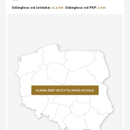
Odległosc od lotniska:
11,2 km
Odległosc od PKP:
3 km
KLIKNIJ ŻEBY WCZYTAJ MAPĘ GOOGLE