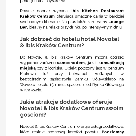
profesjonalna i dyskretna.
Równie dobrze wypada
Ibis Kitchen Restaurant
Kraków Centrum
, oferująca smaczne dania w bardziej
swobodnym klimacie. Na plus także kameralny
Lounge
Bar
, idealny na relaks przy drinku po intensywnym dniu.
Jak dotrzeć do hotelu hotel Novotel
& Ibis Kraków Centrum?
Do Novotel & Ibis Kraków Centrum można dotrzeć
wygodnie zarówno
samochodem, jak i komunikacją
miejską
czy z lotniska. Obiekt położony jest w centrum
Krakowa, tuż przy bulwarach wiślanych, w
bezpośrednim sąsiedztwie Zamku Królewskiego na
Wawelu i około 15 minut spacerem od Rynku Głównego
w Krakowie.
Jakie atrakcje dodatkowe oferuje
Novotel & Ibis Kraków Centrum swoim
gościom?
Novotel & Ibis Kraków Centrum oferuje usługi dodatkowe,
które realnie podnoszą komfort pobytu.
Podziemny