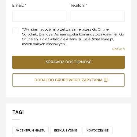
Email: *
Telefon: *
*
Wyrażam zgodę na przetwarzanie przez Go Online
Ogrodnik, Brandys, Asman spółka komandytowa (dawniej: Go
Online sp. z o.o.) właściciela serwisu SaleBiznesowe.pl,
moich danych osobowych...
Rozwiń
SPRAWDŹ DOSTĘPNOŚĆ
DODAJ DO GRUPOWEGO ZAPYTANIA
TAGI
W CENTRUM MIASTA
EKSKLUZYWNIE
NOWOCZEŚNIE