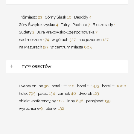
Trójmiasto
23
Górny Śląsk
10
Beskidy
4
Góry Świętokrzyskie
4
Tatry i Podhale
7
Bieszczady
1
Sudety
2
Jura Krakowsko-Częstochowska
7
nad morzem
174
w górach
327
nad jeziorem
127
na Mazurach
99
w centrum miasta
865
TYPY OBIEKTÓW
Eventy online
36
hotel *****
110
hotel ****
473
hotel ***
1000
hotel
795
pałac
134
zamek
46
dworek
123
obiekt konferencyjny
1122
inny
836
pensjonat
139
wyróżnione
9
plener
132