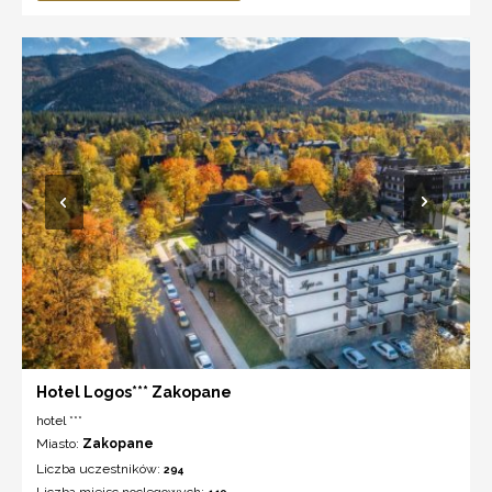
Hotel Logos*** Zakopane
hotel ***
Miasto:
Zakopane
Liczba uczestników:
294