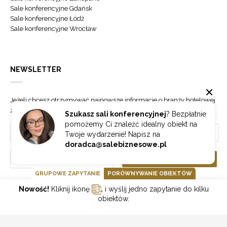
Sale konferencyjne Gdańsk
Sale konferencyjne Łódź
Sale konferencyjne Wrocław
NEWSLETTER
Jeżeli chcesz otrzymywać najnowsze informacje o branży hotelowej
zapisz się do naszego newslettera.
Szukasz sali konferencyjnej
? Bezpłatnie
pomożemy Ci znaleźć idealny obiekt na
Twoje wydarzenie! Napisz na
doradca@salebiznesowe.pl
Wybierz
ZAPISZ SIĘ
GRUPOWE ZAPYTANIE
PORÓWNYWANIE OBIEKTÓW
Nowość!
Kliknij ikonę
i wyślij jedno zapytanie do kilku
GOONLINE.PL SPÓŁKA Z OGRANICZONĄ ODPOWIEDZIALNOŚCIĄ SP.K.
obiektów.
POLITYKA PRYWATNOŚCI
REGULAMIN