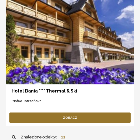
Hotel Bania **** Thermal & Ski
Białka Tatrzańska
ZOBACZ
Znalezione obiekty:
12