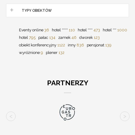
TYPY OBIEKTÓW
Eventy online
36
hotel *****
110
hotel ****
473
hotel ***
1000
hotel
795
pałac
134
zamek
46
dworek
123
obiekt konferencyjny
1122
inny
836
pensjonat
139
wyróżnione
9
plener
132
PARTNERZY