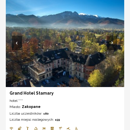
Grand Hotel Stamary
hotel ****
Miasto:
Zakopane
Liczba uczestników:
180
Liczba miejsc noclegowych:
159