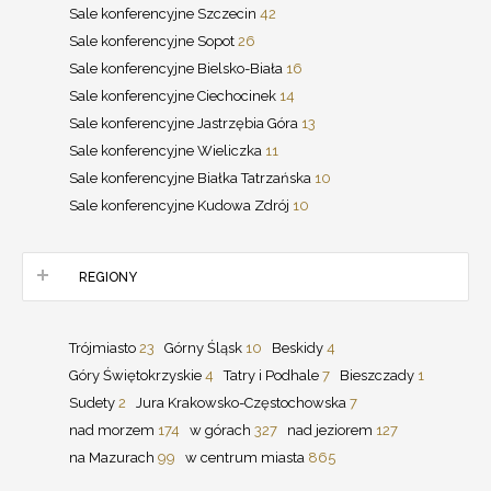
Sale konferencyjne Szczecin
42
Sale konferencyjne Sopot
26
Sale konferencyjne Bielsko-Biała
16
Sale konferencyjne Ciechocinek
14
Sale konferencyjne Jastrzębia Góra
13
Sale konferencyjne Wieliczka
11
Sale konferencyjne Białka Tatrzańska
10
Sale konferencyjne Kudowa Zdrój
10
REGIONY
Trójmiasto
23
Górny Śląsk
10
Beskidy
4
Góry Świętokrzyskie
4
Tatry i Podhale
7
Bieszczady
1
Sudety
2
Jura Krakowsko-Częstochowska
7
nad morzem
174
w górach
327
nad jeziorem
127
na Mazurach
99
w centrum miasta
865