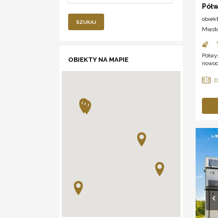
Pół
obiek
SZUKAJ
Miast
Półwys
OBIEKTY NA MAPIE
nowocz