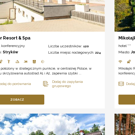
r Resort & Spa
Mikołaj
t konferencyjny
hotel ***
Liczba uczestników:
120
o:
Stryków
Miasto:
J
Liczba miejsc noclegowych:
224
 położony w strategicznym punkcie, w centralnej Polsce, w
Mikołajki 
u skrzyżowania autostrad A1 i A2, zapewnia szybki ...
konferency
ZOBACZ