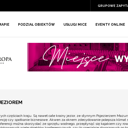
GRUPOWE ZAPYT
MAPIE
PODZIAŁ OBIEKTÓW
USŁUGI MICE
EVENTY ONLINE
JEZIOREM
szych częściach kraju. Są nawet całe krainy jezior, ze słynnym Pojezierzem Mazu
ncję czy spotkanie biznesowe. Akwen za oknem zdecydowanie polepsza klimat spo
onferencji można skorzystać ze sprzętu wodnego, przepłynąć się kajakiem czy 
t ulokowanych wiele obiektów konferencyjnych, czy to specjalnie stworzonych po 