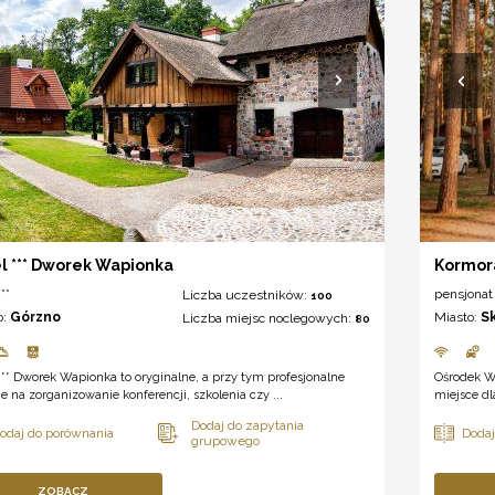
l *** Dworek Wapionka
Kormor
**
pensjonat
Liczba uczestników:
100
o:
Górzno
Miasto:
S
Liczba miejsc noclegowych:
80
*** Dworek Wapionka to oryginalne, a przy tym profesjonalne
Ośrodek W
e na zorganizowanie konferencji, szkolenia czy ...
miejsce dl
ZOBACZ