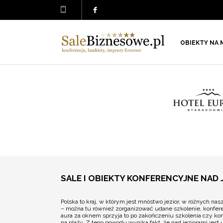
OBIEKTY NA 
SALE I OBIEKTY KONFERENCYJNE NAD 
Polska to kraj, w którym jest mnóstwo jezior, w różnych na
– można tu również zorganizować udane szkolenie, konfere
aura za oknem sprzyja to po zakończeniu szkolenia czy k
na plaży. Z tego powodu wynika fakt, że nad jeziorami jes