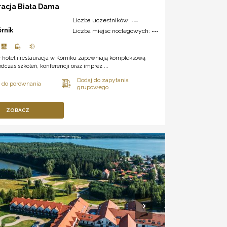
racja Biała Dama
Liczba uczestników:
---
órnik
Liczba miejsc noclegowych:
---
 hotel i restauracja w Kórniku zapewniają kompleksową
dczas szkoleń, konferencji oraz imprez ...
ZOBACZ