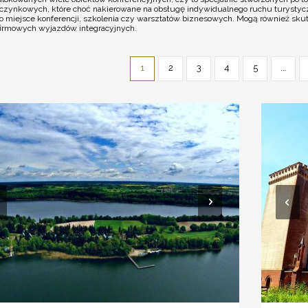
poczynkowych, które choć nakierowane na obsługę indywidualnego ruchu turystyczn
o miejsce konferencji, szkolenia czy warsztatów biznesowych. Mogą również skute
 firmowych wyjazdów integracyjnych.
1
2
3
4
5
...