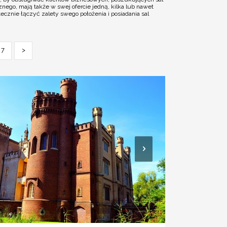
ego, mają także w swej ofercie jedną, kilka lub nawet
cznie łączyć zalety swego położenia i posiadania sal
7
>