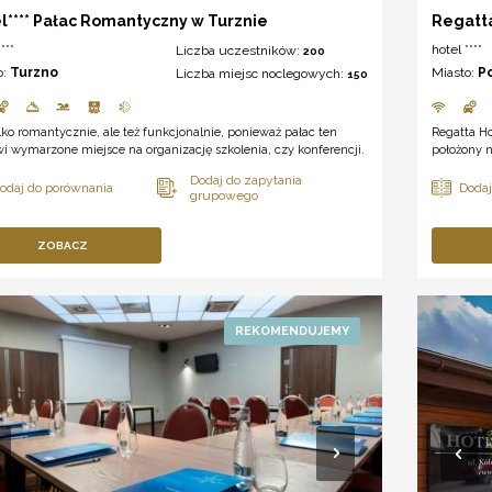
l**** Pałac Romantyczny w Turznie
Regatta
***
hotel ****
Liczba uczestników:
200
o:
Turzno
Miasto:
P
Liczba miejsc noclegowych:
150
lko romantycznie, ale też funkcjonalnie, ponieważ pałac ten
Regatta Ho
i wymarzone miejsce na organizację szkolenia, czy konferencji.
położony 
ZOBACZ