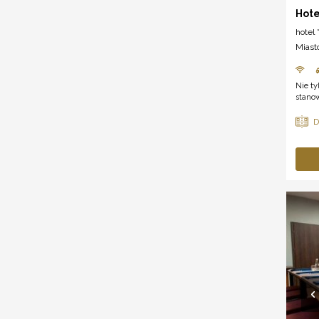
Hote
hotel *
Miast
Nie ty
stanow