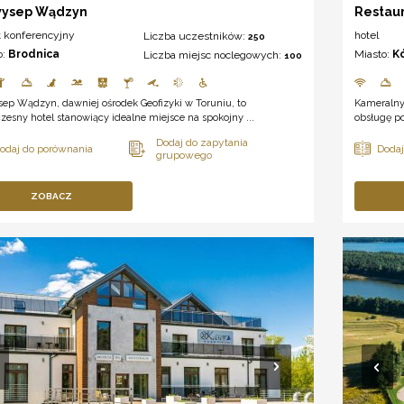
wysep Wądzyn
Restau
t konferencyjny
hotel
Liczba uczestników:
250
o:
Brodnica
Miasto:
K
Liczba miejsc noclegowych:
100
ep Wądzyn, dawniej ośrodek Geofizyki w Toruniu, to
Kameralny
esny hotel stanowiący idealne miejsce na spokojny ...
obsługę po
ZOBACZ