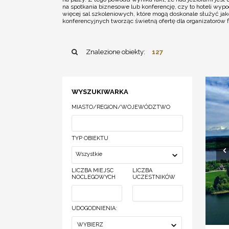
na spotkania biznesowe lub konferencję, czy to hoteli wy
więcej sal szkoleniowych, które mogą doskonale służyć jak
konferencyjnych tworząc świetną ofertę dla organizatorów
Znalezione obiekty:
127
WYSZUKIWARKA
MIASTO/REGION/WOJEWÓDZTWO
TYP OBIEKTU
Wszystkie
LICZBA MIEJSC
LICZBA
NOCLEGOWYCH
UCZESTNIKÓW
UDOGODNIENIA:
WYBIERZ