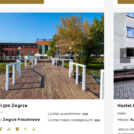
l 500 Zegrze
Hostel
**
hotel
Liczba uczestników:
230
o:
Zegrze Południowe
Miasto:
A
Liczba miejsc noclegowych:
250
Jedyny Ho