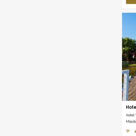
Hote
hotel *
Miast