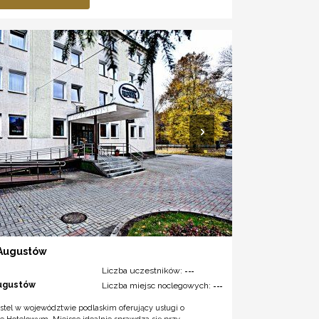
 Augustów
Liczba uczestników:
---
ugustów
Liczba miejsc noclegowych:
---
stel w województwie podlaskim oferujący usługi o