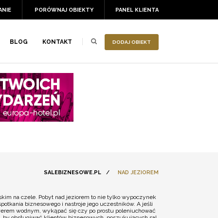
ANIE
PORÓWNAJ OBIEKTY
PANEL KLIENTA
BLOG
KONTAKT
DODAJ OBIEKT
SALEBIZNESOWE.PL
/
NAD JEZIOREM
rskim na czele. Pobyt nad jeziorem to nie tylko wypoczynek
tkania biznesowego i nastroje jego uczestników. A jeśli
rowerem wodnym, wykąpać się czy po prostu poleniuchować
to, by obsługiwać klientów biznesowych, poszukujących sal