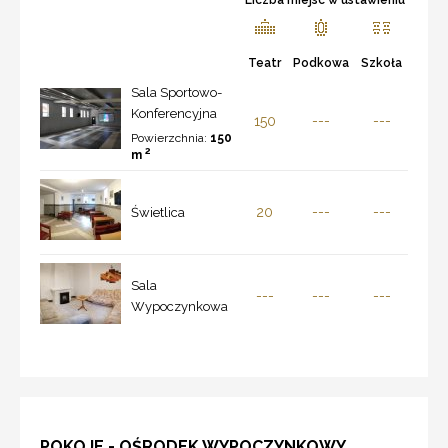
Teatr
Podkowa
Szkoła
Sala Sportowo-
Konferencyjna
150
---
---
Powierzchnia:
150
2
m
20
---
---
Świetlica
Sala
---
---
---
Wypoczynkowa
POKOJE - OŚRODEK WYPOCZYNKOWY