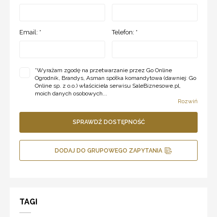
Email: *
Telefon: *
*
Wyrażam zgodę na przetwarzanie przez Go Online
Ogrodnik, Brandys, Asman spółka komandytowa (dawniej: Go
Online sp. z o.o.) właściciela serwisu SaleBiznesowe.pl,
moich danych osobowych...
Rozwiń
SPRAWDŹ DOSTĘPNOŚĆ
DODAJ DO GRUPOWEGO ZAPYTANIA
TAGI