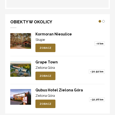
WYZNACZ TRASĘ
OBIEKTY W OKOLICY
Kormoran Niesulice
Skąpe
~0 km
ZOBACZ
Grape Town
Zielona Góra
~30.92 km
ZOBACZ
Qubus Hotel Zielona Góra
Zielona Góra
~32.26 km
ZOBACZ