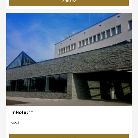
ZOBACZ
mHotel ***
Łódź