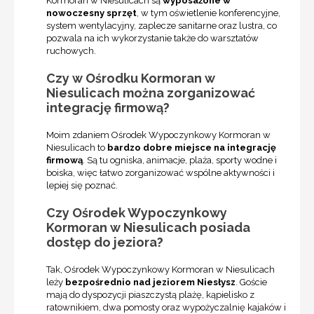
Kormoran w Niesulicach są
wyposażone w
nowoczesny sprzęt
, w tym oświetlenie konferencyjne,
system wentylacyjny, zaplecze sanitarne oraz lustra, co
pozwala na ich wykorzystanie także do warsztatów
ruchowych.
Czy w Ośrodku Kormoran w
Niesulicach można zorganizować
integrację firmową?
Moim zdaniem Ośrodek Wypoczynkowy Kormoran w
Niesulicach to
bardzo dobre miejsce na integrację
firmową
. Są tu ogniska, animacje, plaża, sporty wodne i
boiska, więc łatwo zorganizować wspólne aktywności i
lepiej się poznać.
Czy Ośrodek Wypoczynkowy
Kormoran w Niesulicach posiada
dostęp do jeziora?
Tak, Ośrodek Wypoczynkowy Kormoran w Niesulicach
leży
bezpośrednio nad jeziorem Niesłysz
. Goście
mają do dyspozycji piaszczystą plażę, kąpielisko z
ratownikiem, dwa pomosty oraz wypożyczalnię kajaków i