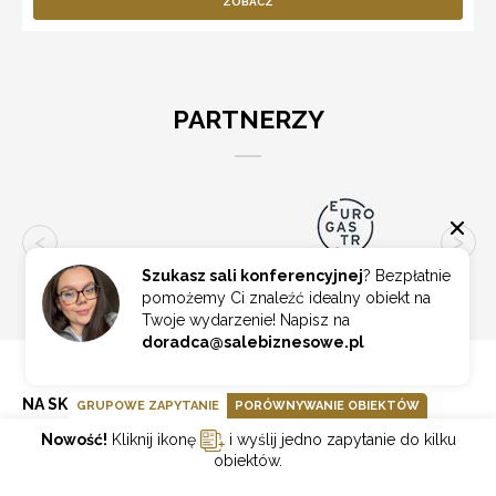
ZOBACZ
PARTNERZY
Szukasz sali konferencyjnej
? Bezpłatnie
pomożemy Ci znaleźć idealny obiekt na
Twoje wydarzenie! Napisz na
doradca@salebiznesowe.pl
NA SKRÓTY
GRUPOWE ZAPYTANIE
PORÓWNYWANIE OBIEKTÓW
Nowość!
Kliknij ikonę
i wyślij jedno zapytanie do kilku
obiektów.
Eventy Online
Partnerzy