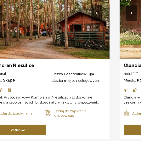
oran Niesulice
Olandi
onat
hotel ****
Liczba uczestników:
150
o:
Skąpe
Miasto:
P
Liczba miejsc noclegowych:
---
ek Wypoczynkowy Kormoran w Niesulicach to doskonałe
Olandia w 
e dla osób ceniących bliskość natury i aktywny wypoczynek.
Jeziorem 
ZOBACZ