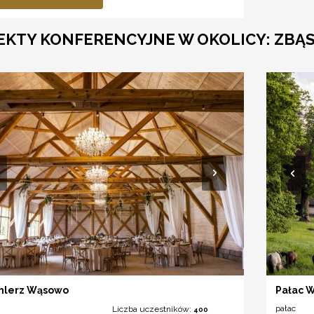
EKTY KONFERENCYJNE W OKOLICY: ZBĄ
hlerz Wąsowo
Pałac 
pałac
Liczba uczestników:
400