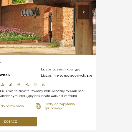
a
Liczba uczestników:
320
oznań
Liczba miejsc noclegowych:
150
Prusimie to zrewitalizowany XVIII-wieczny folwark nad
Kuchennym, oferujący doskonałe warunki zarówno ...
ZOBACZ