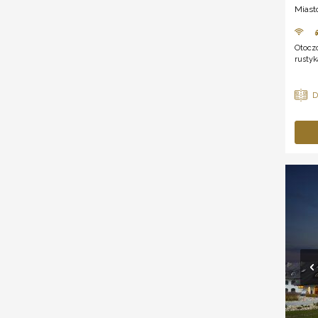
Miast
Otoczo
rustyk