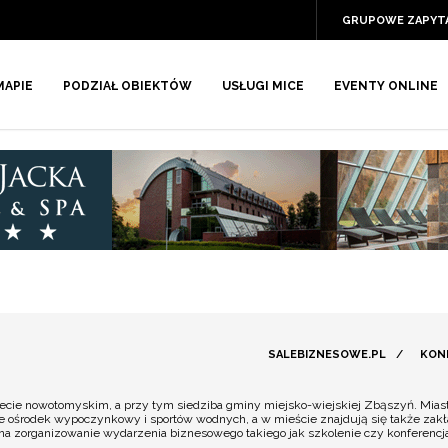
GRUPOWE ZAPYT
MAPIE
PODZIAŁ OBIEKTÓW
USŁUGI MICE
EVENTY ONLINE
SALEBIZNESOWE.PL
/
KON
ie nowotomyskim, a przy tym siedziba gminy miejsko-wiejskiej Zbąszyń. Miasto 
akże ośrodek wypoczynkowy i sportów wodnych, a w mieście znajdują się także z
e na zorganizowanie wydarzenia biznesowego takiego jak szkolenie czy konferencj