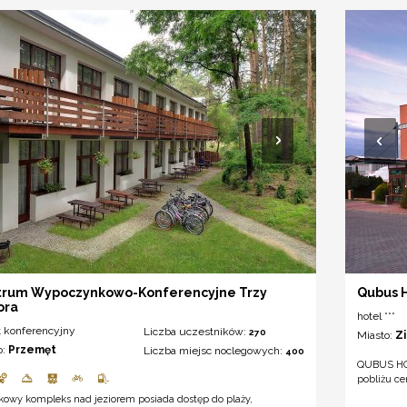
trum Wypoczynkowo-Konferencyjne Trzy
Qubus H
ora
hotel ***
t konferencyjny
Liczba uczestników:
270
Miasto:
Z
o:
Przemęt
Liczba miejsc noclegowych:
400
QUBUS HOT
pobliżu ce
kowy kompleks nad jeziorem posiada dostęp do plaży,