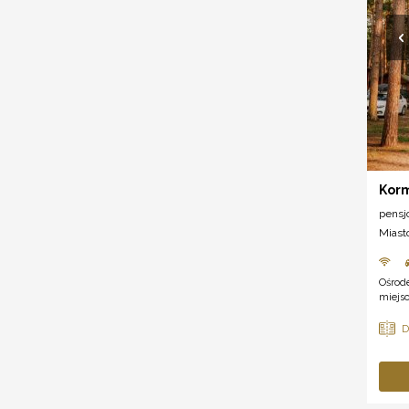
Korm
pensj
Miast
Ośrod
miejsc