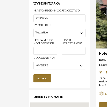
WYSZUKIWARKA
MIASTO/REGION/WOJEWÓDZTWO
TYP OBIEKTU
Wszystkie
LICZBA MIEJSC
LICZBA
NOCLEGOWYCH
UCZESTNIKÓW
Hote
UDOGODNIENIA:
hotel
Miast
WYBIERZ
To kam
SZUKAJ
malown
komfo
OBIEKTY NA MAPIE