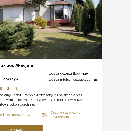
lik pod Akacjami
Liczba uczestników:
120
o:
Zbąszyń
Liczba miejsc noclegowych:
26
eralny i przytulny obiekt otoczony bujną zielenią oraz
iczymi jeziorami. Posiada dwie sale bankietowe oraz
rtowe pokoje gościnne.
ZOBACZ