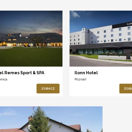
el Remes Sport & SPA
Ilonn Hotel
enica
Poznań
ZOBACZ
ZOB