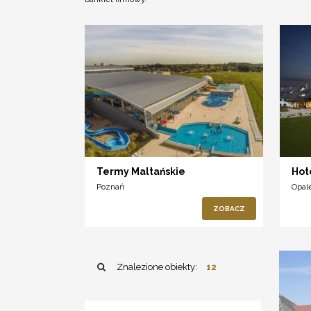
Termy Maltańskie
Hot
Poznań
Opal
ZOBACZ
Znalezione obiekty:
12