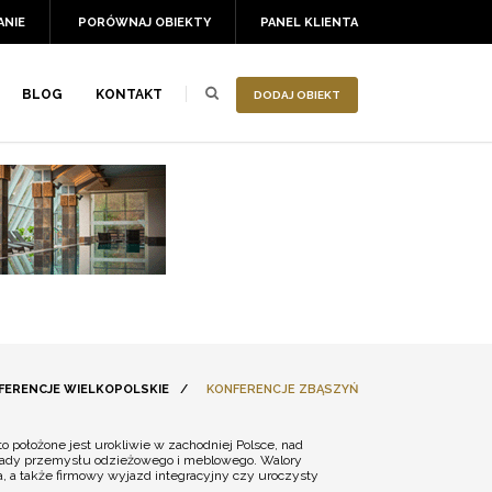
ANIE
PORÓWNAJ OBIEKTY
PANEL KLIENTA
BLOG
KONTAKT
DODAJ OBIEKT
FERENCJE WIELKOPOLSKIE
/
KONFERENCJE ZBĄSZYŃ
położone jest urokliwie w zachodniej Polsce, nad
akłady przemysłu odzieżowego i meblowego. Walory
a, a także firmowy wyjazd integracyjny czy uroczysty