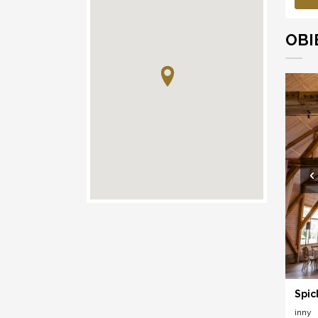
OBI
Spic
inny