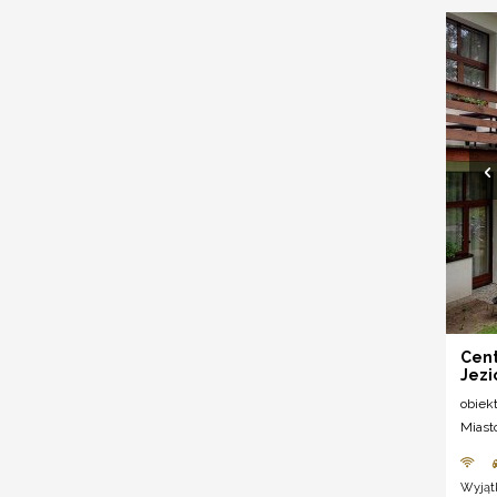
Cen
Jezi
obiek
Miast
Wyjąt