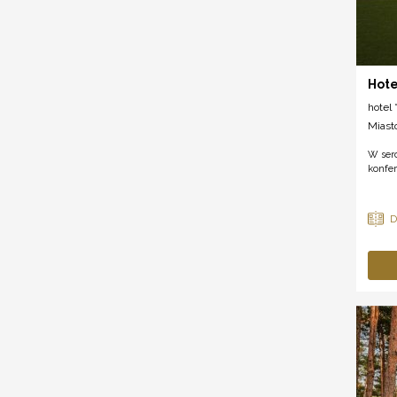
Hote
hotel *
Miast
W serc
konfer