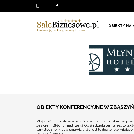
OBIEKTY NA 
OBIEKTY KONFERENCYJNE W ZBĄSZYŃ
Zbąszyń to miasto w województwie wielkopolskim, w powiec
Jeziorem Błędno i nad rzeką Obrą i dzięki temu jest to t
turystyczne miasta sprawiają, że jest to doskonałe miejsc
bankiet firmowy.