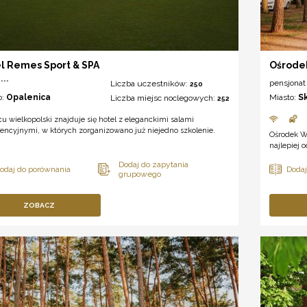
l Remes Sport & SPA
Ośrode
***
pensjonat
Liczba uczestników:
250
o:
Opalenica
Miasto:
S
Liczba miejsc noclegowych:
252
u wielkopolski znajduje się hotel z eleganckimi salami
encyjnymi, w których zorganizowano już niejedno szkolenie.
Ośrodek W
najlepiej 
ZOBACZ