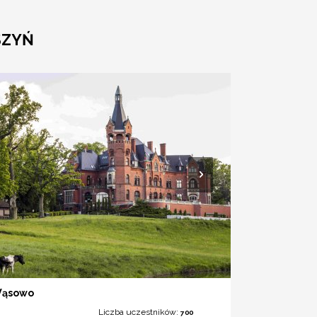
SZYŃ
Wąsowo
Liczba uczestników:
700