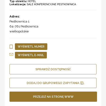
Typ obiektu:
HOTEL
Lokalizacja:
SALE KONFERENCYJNE PESTKOWNICA
Adres:
Pestkownica 1
64-761
Pestkownica
wielkopolskie
WYŚWIETL NUMER
WYŚWIETL E-MAIL
SPRAWDŹ DOSTĘPNOŚĆ
DODAJ DO GRUPOWEGO ZAPYTANIA
PRZEJDŹ NA STRONĘ WWW