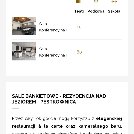
Teatr
Podkowa
Szkoła
Sala
40
---
---
Konferencyjna I
Sala
80
---
---
Konferencyjna II
SALE BANKIETOWE - REZYDENCJA NAD
JEZIOREM - PESTKOWNICA
Przez cały rok goście mogą korzystać z
eleganckiej
restauracji à la carte oraz kameralnego baru,
ciesząc się spokojną atmosferą i widokiem na leśny