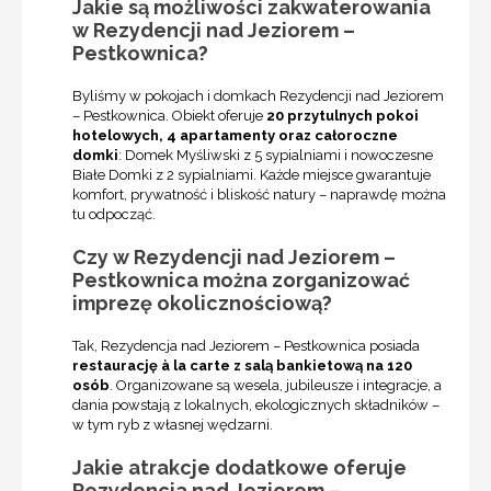
Jakie są możliwości zakwaterowania
w Rezydencji nad Jeziorem –
Pestkownica?
Byliśmy w pokojach i domkach Rezydencji nad Jeziorem
– Pestkownica. Obiekt oferuje
20 przytulnych pokoi
hotelowych, 4 apartamenty oraz całoroczne
domki
: Domek Myśliwski z 5 sypialniami i nowoczesne
Białe Domki z 2 sypialniami. Każde miejsce gwarantuje
komfort, prywatność i bliskość natury – naprawdę można
tu odpocząć.
Czy w Rezydencji nad Jeziorem –
Pestkownica można zorganizować
imprezę okolicznościową?
Tak, Rezydencja nad Jeziorem – Pestkownica posiada
restaurację à la carte z salą bankietową na 120
osób
. Organizowane są wesela, jubileusze i integracje, a
dania powstają z lokalnych, ekologicznych składników –
w tym ryb z własnej wędzarni.
Jakie atrakcje dodatkowe oferuje
Rezydencja nad Jeziorem –