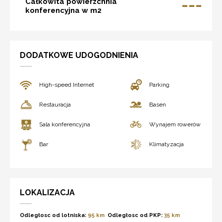
---
Całkowita powierzchnia
konferencyjna w m2
DODATKOWE UDOGODNIENIA
High-speed Internet
Parking
Restauracja
Basen
Sala konferencyjna
Wynajem rowerów
Bar
Klimatyzacja
LOKALIZACJA
Odległosc od lotniska:
95 km
Odległosc od PKP:
35 km