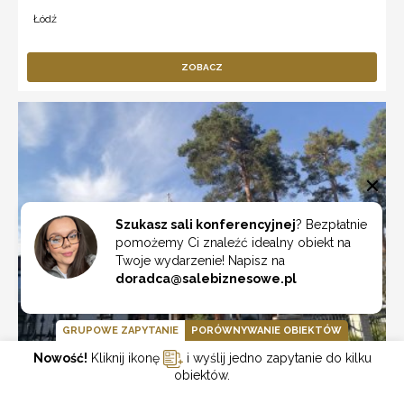
Łódź
ZOBACZ
Szukasz sali konferencyjnej
? Bezpłatnie
pomożemy Ci znaleźć idealny obiekt na
Twoje wydarzenie! Napisz na
doradca@salebiznesowe.pl
GRUPOWE ZAPYTANIE
PORÓWNYWANIE OBIEKTÓW
Nowość!
Kliknij ikonę
i wyślij jedno zapytanie do kilku
obiektów.
Hotel Grzegorzewski