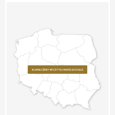
KLIKNIJ ŻEBY WCZYTAJ MAPĘ GOOGLE