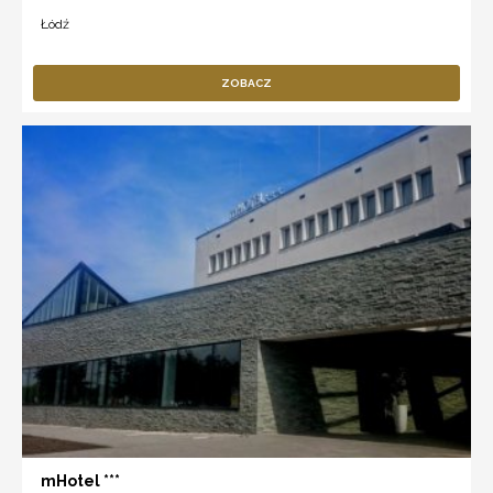
Łódź
ZOBACZ
mHotel ***