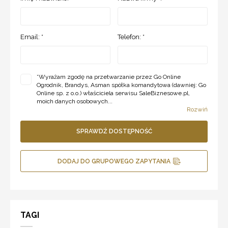
Email: *
Telefon: *
*
Wyrażam zgodę na przetwarzanie przez Go Online
Ogrodnik, Brandys, Asman spółka komandytowa (dawniej: Go
Online sp. z o.o.) właściciela serwisu SaleBiznesowe.pl,
moich danych osobowych...
Rozwiń
SPRAWDŹ DOSTĘPNOŚĆ
DODAJ DO GRUPOWEGO ZAPYTANIA
TAGI