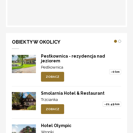
WYZNACZ TRASĘ
OBIEKTY W OKOLICY
Pestkownica - rezydencja nad
jeziorem
Pestkownica
~0 km
ZOBACZ
Smolarnia Hotel & Restaurant
Trzcianka
~21.49 km
ZOBACZ
Hotel Olympic
Wronki