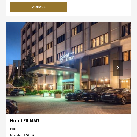
ZOBACZ
Hotel FILMAR
hotel ****
Miasto:
Toruń