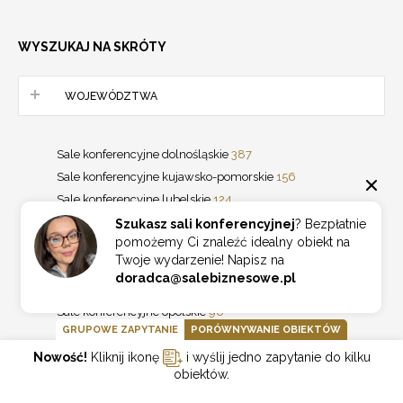
WYSZUKAJ NA SKRÓTY
WOJEWÓDZTWA
Sale konferencyjne dolnośląskie
387
Sale konferencyjne kujawsko-pomorskie
156
Sale konferencyjne lubelskie
124
Sale konferencyjne lubuskie
75
Szukasz sali konferencyjnej
? Bezpłatnie
pomożemy Ci znaleźć idealny obiekt na
Sale konferencyjne łódzkie
192
Twoje wydarzenie! Napisz na
Sale konferencyjne małopolskie
640
doradca@salebiznesowe.pl
Sale konferencyjne mazowieckie
1002
Sale konferencyjne opolskie
96
GRUPOWE ZAPYTANIE
PORÓWNYWANIE OBIEKTÓW
Sale konferencyjne podkarpackie
153
Nowość!
Kliknij ikonę
i wyślij jedno zapytanie do kilku
Sale konferencyjne podlaskie
77
obiektów.
Sale konferencyjne pomorskie
295
Sale konferencyjne śląskie
330