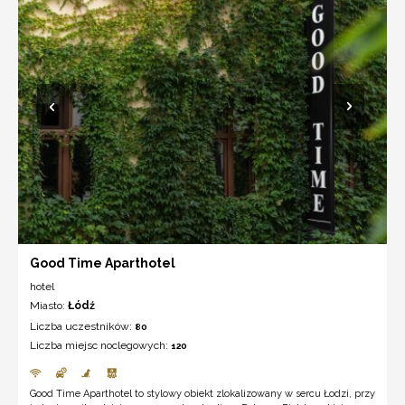
Good Time Aparthotel
hotel
Miasto:
Łódź
Liczba uczestników:
80
Liczba miejsc noclegowych:
120
Good Time Aparthotel to stylowy obiekt zlokalizowany w sercu Łodzi, przy