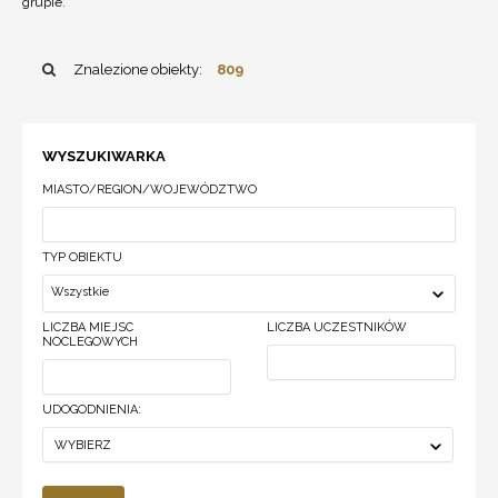
grupie.
Znalezione obiekty:
809
WYSZUKIWARKA
MIASTO/REGION/WOJEWÓDZTWO
TYP OBIEKTU
Wszystkie
LICZBA MIEJSC
LICZBA UCZESTNIKÓW
NOCLEGOWYCH
UDOGODNIENIA:
WYBIERZ