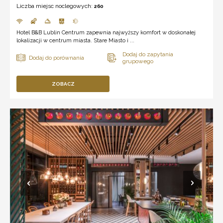
Liczba miejsc noclegowych:
260
Hotel B&B Lublin Centrum zapewnia najwyższy komfort w doskonałej
lokalizacji w centrum miasta. Stare Miasto i ...
ZOBACZ