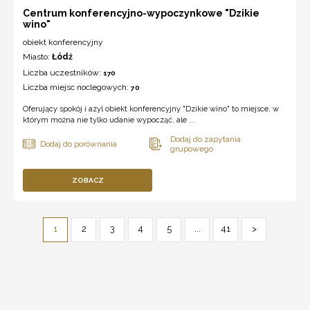
Centrum konferencyjno-wypoczynkowe "Dzikie
wino"
obiekt konferencyjny
Miasto:
Łódź
Liczba uczestników:
170
Liczba miejsc noclegowych:
70
Oferujący spokój i azyl obiekt konferencyjny "Dzikie wino" to miejsce, w
którym można nie tylko udanie wypocząć, ale ...
ZOBACZ
1
2
3
4
5
...
41
>