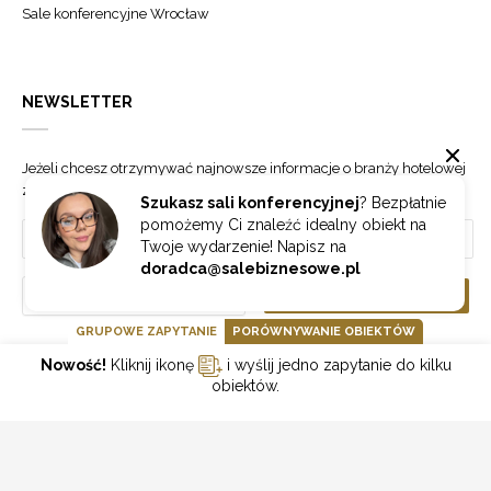
Sale konferencyjne Wrocław
NEWSLETTER
Jeżeli chcesz otrzymywać najnowsze informacje o branży hotelowej
zapisz się do naszego newslettera.
Szukasz sali konferencyjnej
? Bezpłatnie
pomożemy Ci znaleźć idealny obiekt na
Twoje wydarzenie! Napisz na
doradca@salebiznesowe.pl
Wybierz
ZAPISZ SIĘ
GRUPOWE ZAPYTANIE
PORÓWNYWANIE OBIEKTÓW
Nowość!
Kliknij ikonę
i wyślij jedno zapytanie do kilku
GOONLINE.PL SPÓŁKA Z OGRANICZONĄ ODPOWIEDZIALNOŚCIĄ SP.K.
obiektów.
POLITYKA PRYWATNOŚCI
REGULAMIN