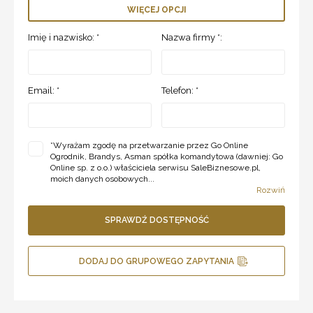
WIĘCEJ OPCJI
Imię i nazwisko: *
Nazwa firmy *:
Email: *
Telefon: *
*
Wyrażam zgodę na przetwarzanie przez Go Online
Ogrodnik, Brandys, Asman spółka komandytowa (dawniej: Go
Online sp. z o.o.) właściciela serwisu SaleBiznesowe.pl,
moich danych osobowych...
Rozwiń
SPRAWDŹ DOSTĘPNOŚĆ
DODAJ DO GRUPOWEGO ZAPYTANIA