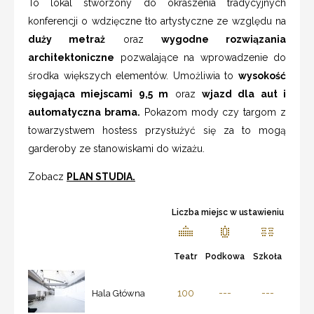
To lokal stworzony do okraszenia tradycyjnych
konferencji o wdzięczne tło artystyczne ze względu na
duży metraż
oraz
wygodne rozwiązania
architektoniczne
pozwalające na wprowadzenie do
środka większych elementów. Umożliwia to
wysokość
sięgająca miejscami 9,5 m
oraz
wjazd dla aut i
automatyczna brama.
Pokazom mody czy targom z
towarzystwem hostess przysłużyć się za to mogą
garderoby ze stanowiskami do wizażu.
Zobacz
PLAN STUDIA
.
Liczba miejsc w ustawieniu
Teatr
Podkowa
Szkoła
100
---
---
Hala Główna