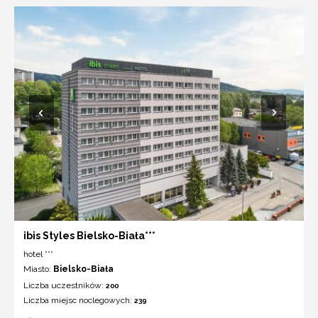
ibis Styles Bielsko-Biała***
hotel ***
Miasto:
Bielsko-Biała
Liczba uczestników:
200
Liczba miejsc noclegowych:
239