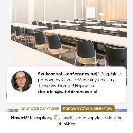
Szukasz sali konferencyjnej
? Bezpłatnie
pomożemy Ci znaleźć idealny obiekt na
Twoje wydarzenie! Napisz na
doradca@salebiznesowe.pl
POZOSTAŁE SALE KONFERENCYJNE:
GRUPOWE ZAPYTANIE
PORÓWNYWANIE OBIEKTÓW
Nowość!
Kliknij ikonę
i wyślij jedno zapytanie do kilku
obiektów.