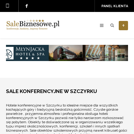
PANEL KLIENTA
+
SALE KONFERENCYJNE W SZCZYRKU
Hotele konferencyjne w Szczyrku to idealne miejsce dla wszystkich
kochających góry i tradycyjną beskidzką gościnność. Czyste górskie
powietrze , przyjemna atmosfera i profesjonalna obsługa hoteli
konferencyjnych w Szczyrku pozwoli nie tylko narciarzom rozkoszować
się pobytem. Obiekty te doświadczone są w organizowaniu wszelkiego
typu imprez okolicznościowych, konferencji, szkoleń i innych spotkań
biznesowych. Sale obiektów szkoleniowych przyjmą nawet kilkuset gości