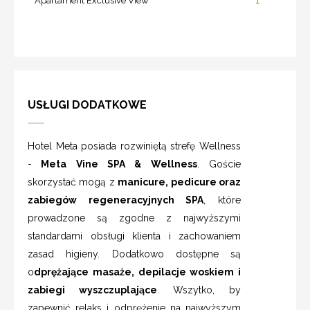
Apartament Exclusive View
USŁUGI DODATKOWE
Hotel Meta posiada rozwiniętą strefę Wellness
-
Meta Vine SPA & Wellness
. Goście
skorzystać mogą z
manicure, pedicure oraz
zabiegów regeneracyjnych SPA
, które
prowadzone są zgodne z najwyższymi
standardami obsługi klienta i zachowaniem
zasad higieny. Dodatkowo dostępne są
o
dprężające masaże, depilacje woskiem i
zabiegi wyszczuplające
. Wszytko, by
zapewnić relaks i odprężenie na najwyższym