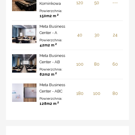
120
50
---
Kominkowa
Powierzchnia:
2
150m2 m
Meta Business
Center - A
40
30
24
Powierzchnia:
2
42m2 m
Meta Business
Center - AB
100
80
60
Powierzchnia:
2
82m2 m
Meta Business
Center - ABC
180
100
80
Powierzchnia:
2
128m2 m