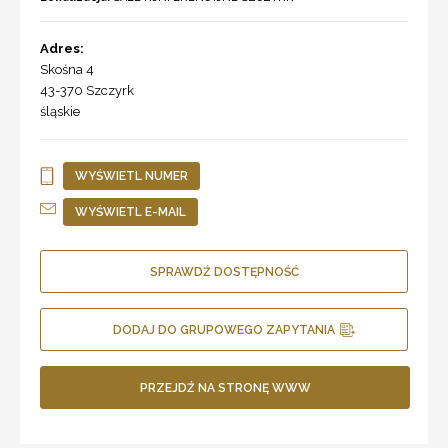
Adres:
Skośna 4
43-370
Szczyrk
śląskie
WYŚWIETL NUMER
WYŚWIETL E-MAIL
SPRAWDŹ DOSTĘPNOŚĆ
DODAJ DO GRUPOWEGO ZAPYTANIA
PRZEJDŹ NA STRONĘ WWW