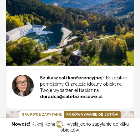
Hotel Klimczok
Szukasz sali konferencyjnej
? Bezpłatnie
Szczyrk
pomożemy Ci znaleźć idealny obiekt na
Twoje wydarzenie! Napisz na
doradca@salebiznesowe.pl
ZOBACZ
GRUPOWE ZAPYTANIE
PORÓWNYWANIE OBIEKTÓW
Nowość!
Kliknij ikonę
i wyślij jedno zapytanie do kilku
obiektów.