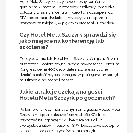
Hotel Meta Szczyrk łączy nowoczesny komfort z
góralskim klimatem. To czterogwiazdkowy kompleks
położony w samym centrum kurortu, z dostępem do
SPA, restauracji, dyskoteki i wypożyczalni sprzętu –
wszystko na miejscu, w pięknym otoczeniu Beskidów.
Czy Hotel Meta Szczyrk sprawdzi się
jako miejsce na konferencję lub
szkolenie?
Zdecydowanie tak! Hotel Meta Szczyrk oferuje aż 812 m²
przestrzeni konferencyjnej, w tym nowoczesne Centrum
Kongresowe na 400 osób. Sale można elastycznie
dzielić, a całość wyposażona jest w profesjonalny sprzęt
multimedialny, scenę i parkiet.
Jakie atrakcje czekają na gości
Hotelu Meta Szczyrk po godzinach?
Po konferencji czy intensywnym dniu goście Hotelu Meta
Szczyrk mogą zrelaksować się w strefie Wellness,
wskoczyć na imprezę w klubie Meta Music lub
skorzystać z siłowni, basenu i SPA. Dodatkowo dostępne
są boiska sportowe i wypożyczalnia sprzętu.