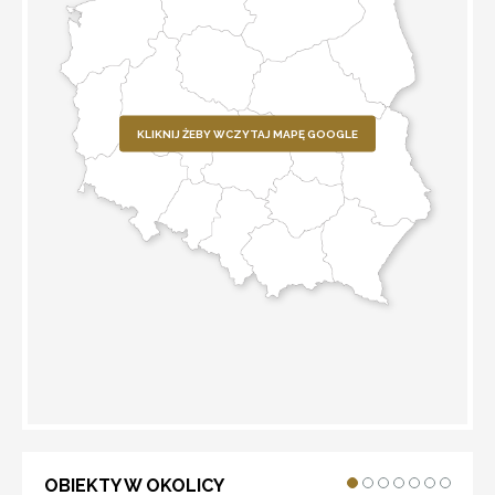
KLIKNIJ ŻEBY WCZYTAJ MAPĘ GOOGLE
WYZNACZ TRASĘ
OBIEKTY W OKOLICY