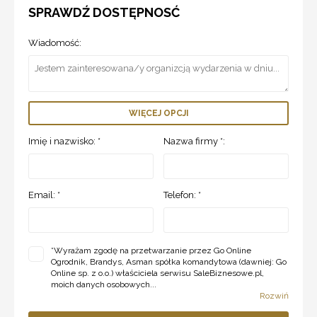
SPRAWDŹ DOSTĘPNOSĆ
Wiadomość:
WIĘCEJ OPCJI
Imię i nazwisko: *
Nazwa firmy *:
Email: *
Telefon: *
*
Wyrażam zgodę na przetwarzanie przez Go Online
Ogrodnik, Brandys, Asman spółka komandytowa (dawniej: Go
Online sp. z o.o.) właściciela serwisu SaleBiznesowe.pl,
moich danych osobowych...
Rozwiń