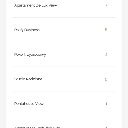
7
Apartament De Lux View
6
Pokój Business
4
Pokój trzyosobowy
5
Studio Rodzinne
1
Pentahouse View
1