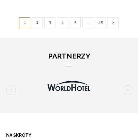
1
2
3
4
5
...
45
>
PARTNERZY
NA SKRÓTY