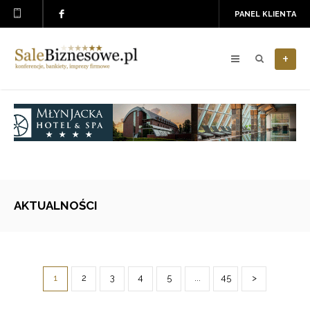
PANEL KLIENTA
+
AKTUALNOŚCI
1
2
3
4
5
...
45
>