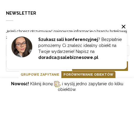
NEWSLETTER
Jeżeli chcesz otrzymywać najnowsze informacje o branży hotelowej
zapisz się do naszego newslettera.
Szukasz sali konferencyjnej
? Bezpłatnie
pomożemy Ci znaleźć idealny obiekt na
Twoje wydarzenie! Napisz na
doradca@salebiznesowe.pl
Wybierz
ZAPISZ SIĘ
GRUPOWE ZAPYTANIE
PORÓWNYWANIE OBIEKTÓW
Nowość!
Kliknij ikonę
i wyślij jedno zapytanie do kilku
GOONLINE.PL SPÓŁKA Z OGRANICZONĄ ODPOWIEDZIALNOŚCIĄ SP.K.
obiektów.
POLITYKA PRYWATNOŚCI
REGULAMIN