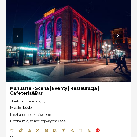
Manuarte - Scena | Eventy | Restauracja |
Cafeteria&Bar
obiekt konferencyjny
Miasto:
Łódź
Liczba uczestników:
600
Liczba miejsc noclegowych:
1000