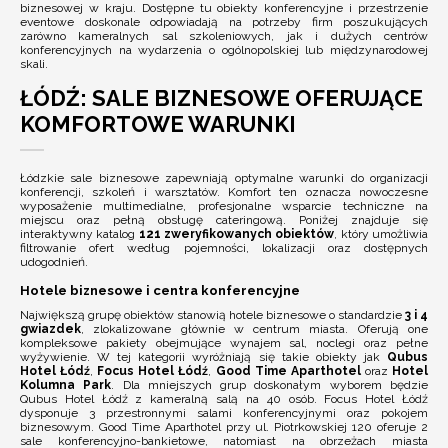
biznesowej w kraju. Dostępne tu obiekty konferencyjne i przestrzenie
eventowe doskonale odpowiadają na potrzeby firm poszukujących
zarówno kameralnych sal szkoleniowych, jak i dużych centrów
konferencyjnych na wydarzenia o ogólnopolskiej lub międzynarodowej
skali.
ŁÓDŹ: SALE BIZNESOWE OFERUJĄCE
KOMFORTOWE WARUNKI
Łódzkie sale biznesowe zapewniają optymalne warunki do organizacji
konferencji, szkoleń i warsztatów. Komfort ten oznacza nowoczesne
wyposażenie multimedialne, profesjonalne wsparcie techniczne na
miejscu oraz pełną obsługę cateringową. Poniżej znajduje się
interaktywny katalog
121 zweryfikowanych obiektów
, który umożliwia
filtrowanie ofert według pojemności, lokalizacji oraz dostępnych
udogodnień.
Hotele biznesowe i centra konferencyjne
Największą grupę obiektów stanowią hotele biznesowe o standardzie
3 i 4
gwiazdek
, zlokalizowane głównie w centrum miasta. Oferują one
kompleksowe pakiety obejmujące wynajem sal, noclegi oraz pełne
wyżywienie. W tej kategorii wyróżniają się takie obiekty jak
Qubus
Hotel Łódź
,
Focus Hotel Łódź
,
Good Time Aparthotel
oraz
Hotel
Kolumna Park
. Dla mniejszych grup doskonałym wyborem będzie
Qubus Hotel Łódź z kameralną salą na 40 osób. Focus Hotel Łódź
dysponuje 3 przestronnymi salami konferencyjnymi oraz pokojem
biznesowym. Good Time Aparthotel przy ul. Piotrkowskiej 120 oferuje 2
sale konferencyjno-bankietowe, natomiast na obrzeżach miasta