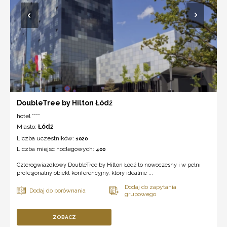
DoubleTree by Hilton Łódź
hotel ****
Miasto:
Łódź
Liczba uczestników:
1020
Liczba miejsc noclegowych:
400
Czterogwiazdkowy DoubleTree by Hilton Łódź to nowoczesny i w pełni
profesjonalny obiekt konferencyjny, który idealnie ...
ZOBACZ