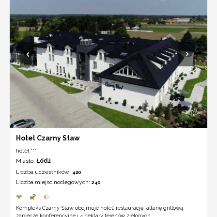
Hotel Czarny Staw
hotel ***
Miasto:
Łódź
Liczba uczestników:
420
Liczba miejsc noclegowych:
240
Kompleks Czarny Staw obejmuje hotel, restaurację, altanę grillową,
zaplecze konferencyjne i 4 hektary terenów zielonych.