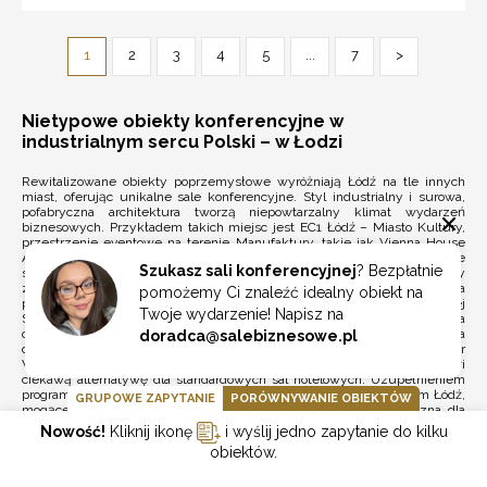
1
2
3
4
5
...
7
>
Nietypowe obiekty konferencyjne w
industrialnym sercu Polski – w Łodzi
Rewitalizowane obiekty poprzemysłowe wyróżniają Łódź na tle innych
miast, oferując unikalne sale konferencyjne. Styl industrialny i surowa,
pofabryczna architektura tworzą niepowtarzalny klimat wydarzeń
biznesowych. Przykładem takich miejsc jest EC1 Łódź – Miasto Kultury,
przestrzenie eventowe na terenie Manufaktury, takie jak
Vienna House
Andel's
, nowoczesny
Puro Hotel Łódź Centrum
, który oferuje nowoczesne
Szukasz sali konferencyjnej
? Bezpłatnie
sale konferencyjne w sąsiedztwie Pałacu Poznańskiego, a także obiekty
zlokalizowane na Księżym Młynie. Warto również zwrócić uwagę na
pomożemy Ci znaleźć idealny obiekt na
przestrzenie biznesowe rozwijające się w otoczeniu Łódzkiej Specjalnej
Twoje wydarzenie! Napisz na
Strefy Ekonomicznej, która od lat przyciąga inwestorów i sprzyja
organizacji wydarzeń dla środowiska biznesowego. Konferencje można
doradca@salebiznesowe.pl
organizować również w prestiżowych instytucjach kultury, takich jak Teatr
Wielki w Łodzi czy Filharmonia Łódzka im. Artura Rubinsteina, co stanowi
ciekawą alternatywę dla standardowych sal hotelowych. Uzupełnieniem
programu wydarzenia może być integracyjna wizyta w Orientarium Łódź,
GRUPOWE ZAPYTANIE
PORÓWNYWANIE OBIEKTÓW
mogące pomieścić do 350 gości lub wyjątkowa kolacja oceaniczna dla
maksymalnie 150 osób, stanowiąca atrakcyjne zakończenie dnia
Nowość!
Kliknij ikonę
i wyślij jedno zapytanie do kilku
konferencyjnego. Popularnym miejscem spotkań po godzinach jest także
obiektów.
OFF Piotrkowska, będąca symbolem udanej rewitalizacji miasta.
Piotrkowska 89 Residence:
największa sala o powierzchni 116