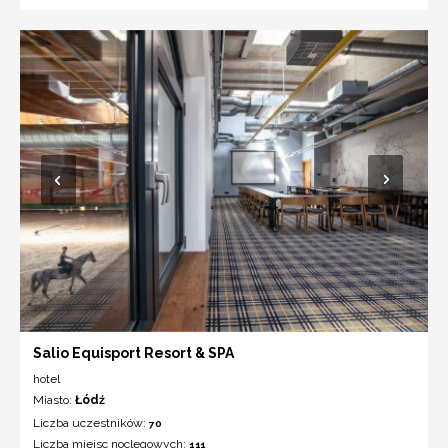
Salio Equisport Resort & SPA
hotel
Miasto:
Łódź
Liczba uczestników:
70
Liczba miejsc noclegowych:
111