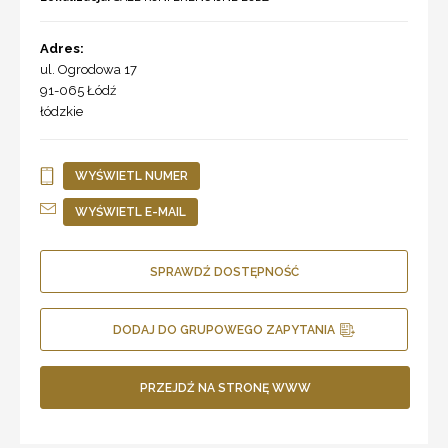
Adres:
ul. Ogrodowa 17
91-065
Łódź
łódzkie
WYŚWIETL NUMER
WYŚWIETL E-MAIL
SPRAWDŹ DOSTĘPNOŚĆ
DODAJ DO GRUPOWEGO ZAPYTANIA
PRZEJDŹ NA STRONĘ WWW