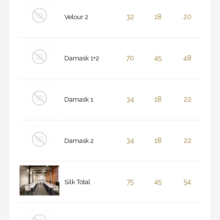
32
18
20
Velour 2
70
45
48
Damask 1+2
34
18
22
Damask 1
34
18
22
Damask 2
75
45
54
Silk Total