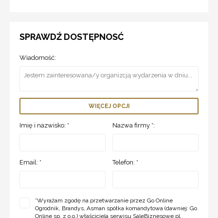
SPRAWDŹ DOSTĘPNOSĆ
Wiadomość:
WIĘCEJ OPCJI
Imię i nazwisko: *
Nazwa firmy *:
Email: *
Telefon: *
*
Wyrażam zgodę na przetwarzanie przez Go Online
Ogrodnik, Brandys, Asman spółka komandytowa (dawniej: Go
Online sp. z o.o.) właściciela serwisu SaleBiznesowe.pl,