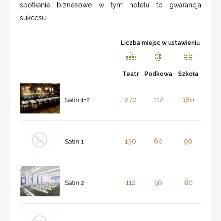
spotkanie biznesowe w tym hotelu to gwarancja
sukcesu.
Liczba miejsc w ustawieniu
Teatr
Podkowa
Szkoła
270
112
180
Satin 1+2
130
60
90
Satin 1
112
56
80
Satin 2