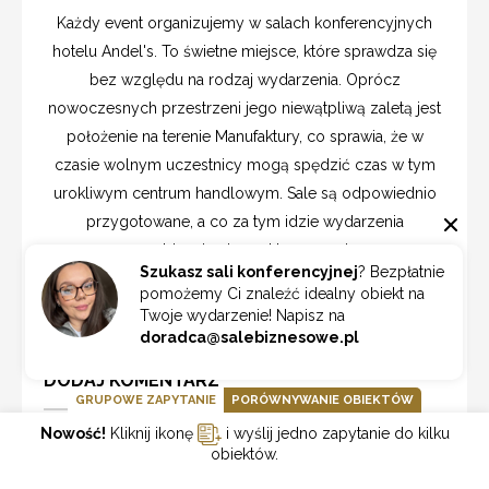
Każdy event organizujemy w salach konferencyjnych
hotelu Andel's. To świetne miejsce, które sprawdza się
bez względu na rodzaj wydarzenia. Oprócz
nowoczesnych przestrzeni jego niewątpliwą zaletą jest
położenie na terenie Manufaktury, co sprawia, że w
czasie wolnym uczestnicy mogą spędzić czas w tym
urokliwym centrum handlowym. Sale są odpowiednio
przygotowane, a co za tym idzie wydarzenia
przebiegają niezwykle sprawnie.
Szukasz sali konferencyjnej
? Bezpłatnie
pomożemy Ci znaleźć idealny obiekt na
11/2017
Twoje wydarzenie! Napisz na
doradca@salebiznesowe.pl
DODAJ KOMENTARZ
GRUPOWE ZAPYTANIE
PORÓWNYWANIE OBIEKTÓW
Nowość!
Kliknij ikonę
i wyślij jedno zapytanie do kilku
Nick:
obiektów.