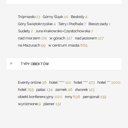
Trójmiasto
23
Górny Śląsk
10
Beskidy
4
Góry Świętokrzyskie
4
Tatry i Podhale
7
Bieszczady
1
Sudety
2
Jura Krakowsko-Częstochowska
7
nad morzem
174
w górach
327
nad jeziorem
127
na Mazurach
99
w centrum miasta
865
TYPY OBIEKTÓW
Eventy online
36
hotel *****
110
hotel ****
473
hotel ***
1000
hotel
795
pałac
134
zamek
46
dworek
123
obiekt konferencyjny
1120
inny
836
pensjonat
139
wyróżnione
9
plener
132