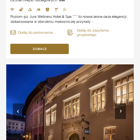
Liczba miejsc noclegowych:
100
Poziom 511 Jura Wellness Hotel & Spa **** to nowoczesna oaza elegancji,
zlokalizowana w otoczeniu malowniczej przyrody ...
ZOBACZ