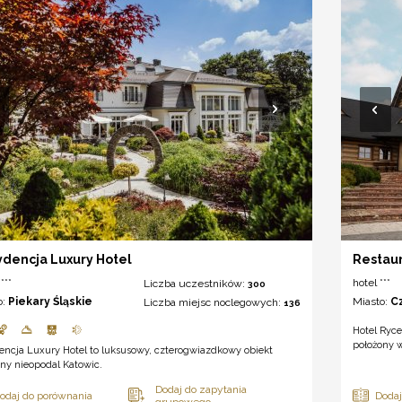
dencja Luxury Hotel
Restaur
***
hotel ***
Liczba uczestników:
300
o:
Piekary Śląskie
Miasto:
C
Liczba miejsc noclegowych:
136
Hotel Ryce
położony w
encja Luxury Hotel to luksusowy, czterogwiazdkowy obiekt
ny nieopodal Katowic.