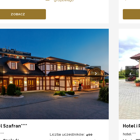
ZOBACZ
l Szafran****
Hotel i
***
hotel ***
Liczba uczestników:
400