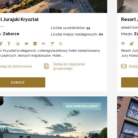
l Jurajski Kryształ
Resort 
***
obiekt ko
Liczba uczestników:
55
o:
Zaborze
Miasto:
Z
Liczba miejsc noclegowych:
60
ki Kryształ to elegancki, czterogwiazdkowy hotel zlokalizowany
Resort Jur
 pięknych, leśnych krajobrazów. Hotel ...
Jury Krako
ZOBACZ