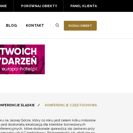
ANIE
PORÓWNAJ OBIEKTY
PANEL KLIENTA
BLOG
KONTAKT
DODAJ OBIEKT
NFERENCJE ŚLĄSKIE
/
KONFERENCJE CZĘSTOCHOWA
u na Jasnej Górze, który co roku jest celem kilku milionów
o jest doskonałą lokalizacją dla klientów biznesowych
nferencyjnych, które doskonale sprawdzą się zarówno przy
przeczalny atut Częstochowy. Różnorodność sal, obsługa na