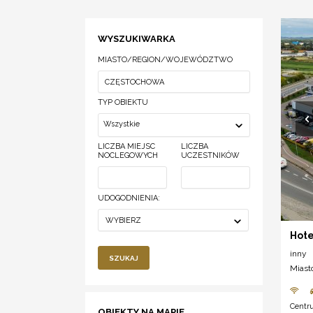
WYSZUKIWARKA
MIASTO/REGION/WOJEWÓDZTWO
TYP OBIEKTU
Wszystkie
LICZBA MIEJSC
LICZBA
NOCLEGOWYCH
UCZESTNIKÓW
UDOGODNIENIA:
WYBIERZ
Hote
inny
SZUKAJ
Miast
Centr
OBIEKTY NA MAPIE