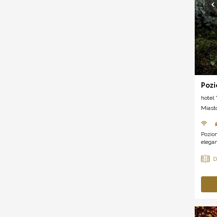
Pozi
hotel *
Miast
Poziom
elegan