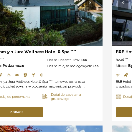
om 511 Jura Wellness Hotel & Spa ****
B&B Ho
***
hotel ***
Liczba uczestników:
100
o:
Podzamcze
Miasto:
B
Liczba miejsc noclegowych:
100
 511 Jura Wellness Hotel & Spa **** to nowoczesna oaza
B&B Hotel 
cji, zlokalizowana w otoczeniu malowniczej przyrody ...
wypadową,
ZOBACZ