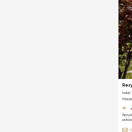
Rezy
hotel *
Miast
Rezyd
położo