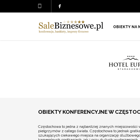
OBIEKTY NA 
OBIEKTY KONFERENCYJNE W CZĘST
Częstochowa to jedna z najbardziej znanych miejscowości w
pielgrzymów z całego świata. Częstochowa to jednak gratka n
szukających ciekawego miejsca na organizację służbowego 
kameralnych spotkaniach, jak i przy dużych wydarzeniach. 