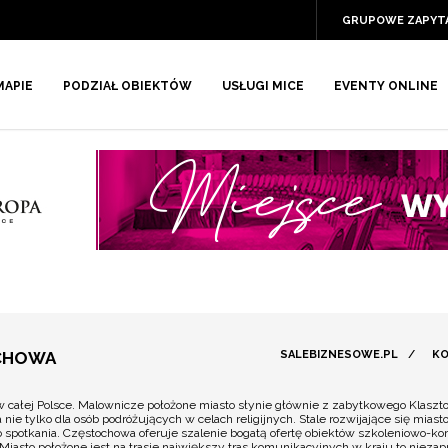
GRUPOWE ZAPYT
MAPIE
PODZIAŁ OBIEKTÓW
USŁUGI MICE
EVENTY ONLINE
OCHOWA
SALEBIZNESOWE.PL
/
KO
 całej Polsce. Malownicze położone miasto słynie głównie z zabytkowego Klasztor
ie tylko dla osób podróżujących w celach religijnych. Stale rozwijające się miast
spotkania. Częstochowa oferuje szalenie bogatą ofertę obiektów szkoleniowo-ko
Miasto położone jest na trasie największy tras komunikacyjnych w kraju to nieza