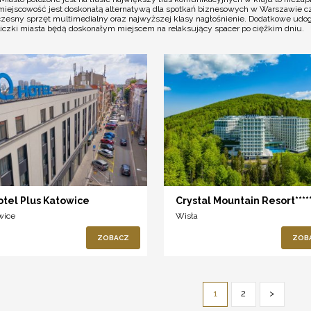
miejscowość jest doskonałą alternatywą dla spotkań biznesowych w Warszawie cz
zesny sprzęt multimedialny oraz najwyższej klasy nagłośnienie. Dodatkowe udogod
iczki miasta będą doskonałym miejscem na relaksujący spacer po ciężkim dniu.
otel Plus Katowice
Crystal Mountain Resort****
wice
Wisła
ZOBACZ
ZOB
1
2
>