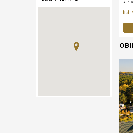
stanow
OBI