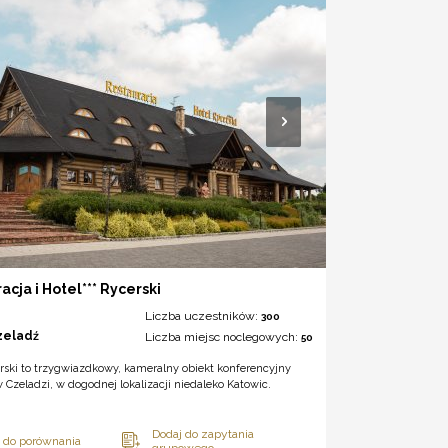
acja i Hotel*** Rycerski
Liczba uczestników:
300
zeladź
Liczba miejsc noclegowych:
50
rski to trzygwiazdkowy, kameralny obiekt konferencyjny
 Czeladzi, w dogodnej lokalizacji niedaleko Katowic.