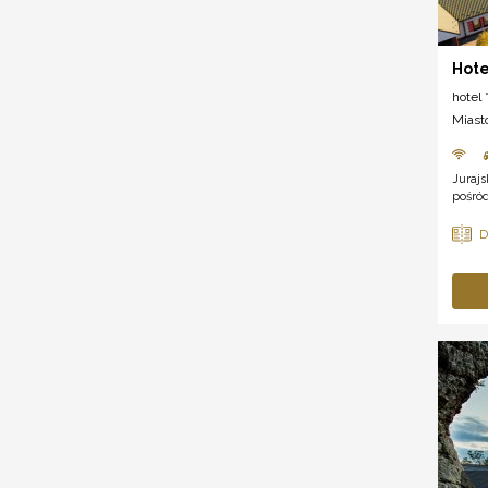
Hote
hotel *
Miast
Jurajs
pośród