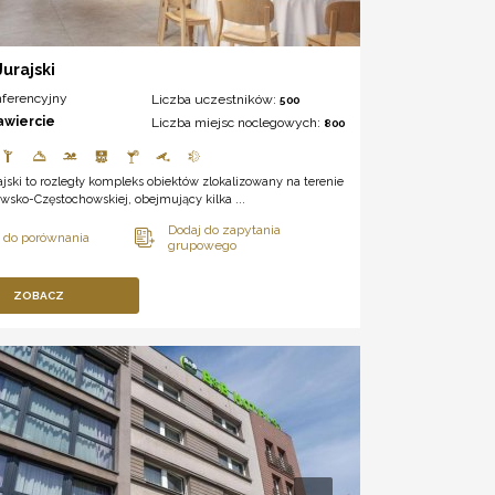
Jurajski
nferencyjny
Liczba uczestników:
500
awiercie
Liczba miejsc noclegowych:
800
ajski to rozległy kompleks obiektów zlokalizowany na terenie
wsko-Częstochowskiej, obejmujący kilka ...
ZOBACZ