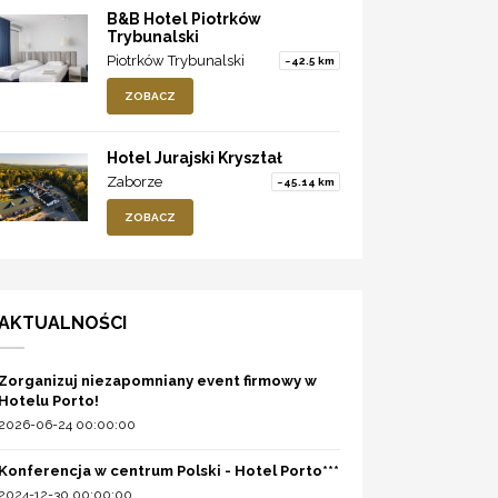
B&B Hotel Piotrków
Trybunalski
Piotrków Trybunalski
~42.5 km
ZOBACZ
Hotel Jurajski Kryształ
Zaborze
~45.14 km
ZOBACZ
AKTUALNOŚCI
Zorganizuj niezapomniany event firmowy w
Hotelu Porto!
2026-06-24 00:00:00
Konferencja w centrum Polski - Hotel Porto***
2024-12-30 00:00:00