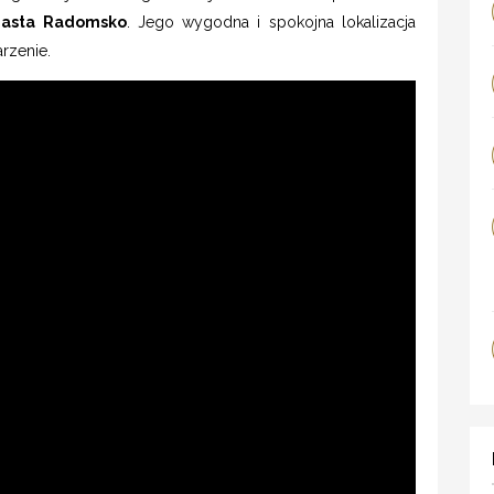
iasta Radomsko
. Jego wygodna i spokojna lokalizacja
arzenie.