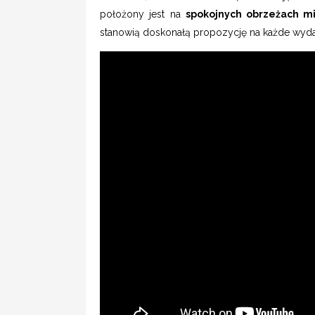
położony jest na
spokojnych obrzeżach m
stanowią doskonałą propozycję na każde wyd