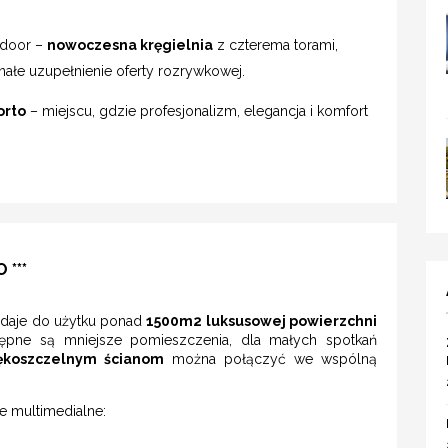
ndoor –
nowoczesna kręgielnia
z czterema torami,
nałe uzupełnienie oferty rozrywkowej.
orto
– miejscu, gdzie profesjonalizm, elegancja i komfort
***
daje do użytku ponad
1500m2 luksusowej powierzchni
tępne są mniejsze pomieszczenia, dla małych spotkań
ękoszczelnym ścianom
można połączyć we wspólną
 multimedialne: