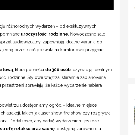
ację różnorodnych wydarzeń – od ekskluzywnych
apomniane
uroczystości rodzinne
. Nowoczesne sale
rzęt audiowizualny, zapewniają idealne warunki do
 w jedną przestrzeń pozwala na komfortowe przyjęcie
ietową
, która pomieści
do 300 osób
, czyniąc ją idealnym
ci rodzinne. Stylowe wnętrza, starannie zaplanowana
 przestrzeni sprawiają, że każde wydarzenie nabiera
powietrzu udostępniamy ogród – idealne miejsce
h atrakcji, takich jak laser show, fire show czy rozgrywki
intona. Dodatkowo, aby nadać wydarzeniom jeszcze
strefę relaksu oraz saunę
, dostępną zarówno dla