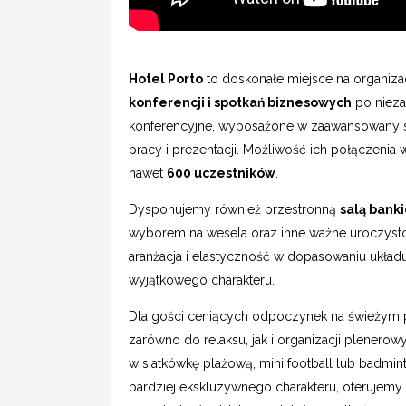
Hotel Porto
to doskonałe miejsce na organiz
konferencji i spotkań biznesowych
po niez
konferencyjne, wyposażone w zaawansowany sp
pracy i prezentacji. Możliwość ich połączenia
nawet
600 uczestników
.
Dysponujemy również przestronną
salą bank
wyborem na wesela oraz inne ważne uroczystoś
aranżacja i elastyczność w dopasowaniu układu
wyjątkowego charakteru.
Dla gości ceniących odpoczynek na świeżym 
zarówno do relaksu, jak i organizacji plenerowyc
w siatkówkę plażową, mini football lub badm
bardziej ekskluzywnego charakteru, oferujemy