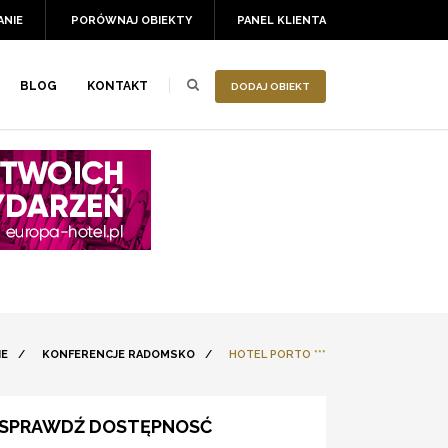
ANIE
PORÓWNAJ OBIEKTY
PANEL KLIENTA
BLOG
KONTAKT
DODAJ OBIEKT
IE
/
KONFERENCJE RADOMSKO
/
HOTEL PORTO ***
SPRAWDŹ DOSTĘPNOSĆ