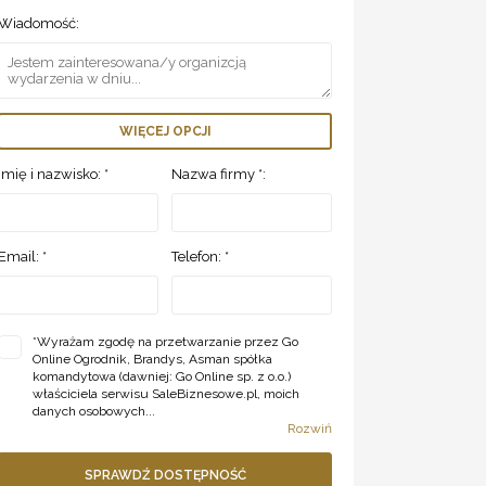
Wiadomość:
WIĘCEJ OPCJI
Imię i nazwisko: *
Nazwa firmy *:
Email: *
Telefon: *
*
Wyrażam zgodę na przetwarzanie przez Go
Online Ogrodnik, Brandys, Asman spółka
komandytowa (dawniej: Go Online sp. z o.o.)
właściciela serwisu SaleBiznesowe.pl, moich
danych osobowych...
Rozwiń
SPRAWDŹ DOSTĘPNOŚĆ