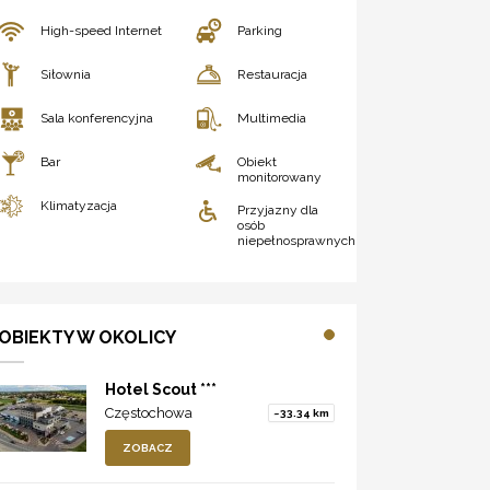
High-speed Internet
Parking
Siłownia
Restauracja
Sala konferencyjna
Multimedia
Bar
Obiekt
monitorowany
Klimatyzacja
Przyjazny dla
osób
niepełnosprawnych
OBIEKTY W OKOLICY
Hotel Scout ***
Częstochowa
~33.34 km
ZOBACZ