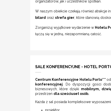
organizatorów, jak i uczestników spotkań.
W naszym obiekcie czekają również atrakcje i
bilard
oraz
strefa gier
, które stanowią dosko
Zorganizuj wyjątkowe wydarzenie w
Hotelu P
łączą się w jedną, niezapomnianą całość.
SALE KONFERENCYJNE - HOTEL PORTO 
Centrum Konferencyjne Hotelu Porto***
od
konferencyjnej
. Do dyspozycji gości dos
biznesowych, które dzięki
mobilnym, dźwi
przestrzeń
dla sześciuset osób.
Każda z sal posiada kompleksowe wyposażenie
projektor