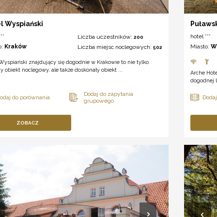
l Wyspiański
Puławsk
**
hotel ***
Liczba uczestników:
200
o:
Kraków
Miasto:
W
Liczba miejsc noclegowych:
502
Wyspiański znajdujący się dogodnie w Krakowie to nie tylko
y obiekt noclegowy, ale także doskonały obiekt ...
Arche Hote
dogodnej l
ZOBACZ