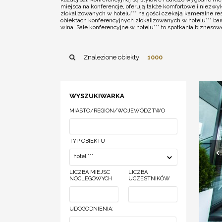
miejsca na konferencje, oferują także komfortowe i niezw
zlokalizowanych w hotelu*** na gości czekają kameralne re
obiektach konferencyjnych zlokalizowanych w hotelu*** bar
wina. Sale konferencyjne w hotelu*** to spotkania biznes
Znalezione obiekty:
1000
WYSZUKIWARKA
MIASTO/REGION/WOJEWÓDZTWO
TYP OBIEKTU
hotel ***
LICZBA MIEJSC
LICZBA
NOCLEGOWYCH
UCZESTNIKÓW
UDOGODNIENIA: