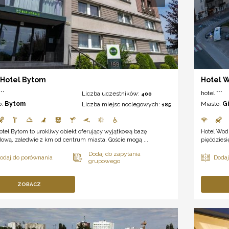
Hotel Bytom
Hotel W
**
hotel ***
Liczba uczestników:
400
o:
Bytom
Miasto:
G
Liczba miejsc noclegowych:
185
tel Bytom to urokliwy obiekt oferujący wyjątkową bazę
Hotel Wodn
ową, zaledwie 2 km od centrum miasta. Goście mogą ...
pięćdziesię
ZOBACZ