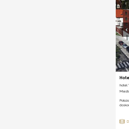
Hote
hotel *
Miast
Położ
doskon