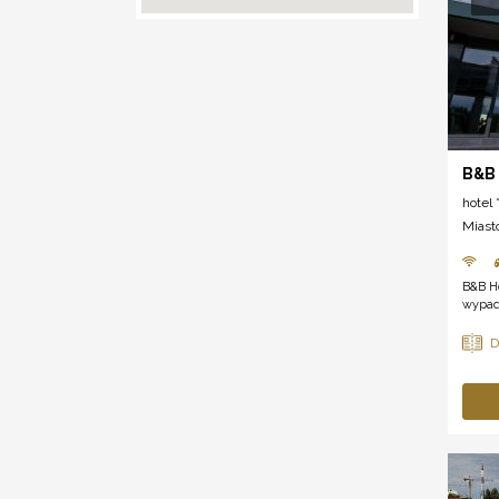
B&B 
hotel *
Miast
B&B Ho
wypad