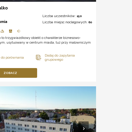
alko
Liczba uczestników:
150
umia
Liczba miejsc noclegowych:
60
o to trzygwiazdkowy obiekt o charakterze biznesowo-
nym, usytuowany w centrum miasta, tuż przy malowniczym
ZOBACZ