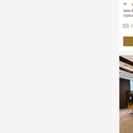
Salio 
Usytuo