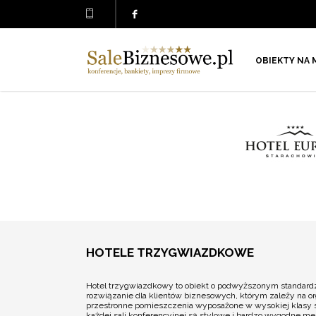
OBIEKTY NA 
HOTELE TRZYGWIAZDKOWE
Hotel trzygwiazdkowy to obiekt o podwyższonym standardzie,
rozwiązanie dla klientów biznesowych, którym zależy na or
przestronne pomieszczenia wyposażone w wysokiej klasy s
każdej sali konferencyjnej są stylowe i bardzo wygodne meb