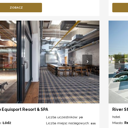
ZOBACZ
o Equisport Resort & SPA
River S
hotel
Liczba uczestników:
70
o:
Łódź
Miasto:
R
Liczba miejsc noclegowych:
111