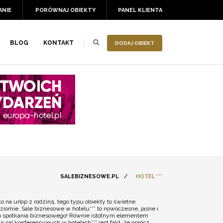
ANIE
PORÓWNAJ OBIEKTY
PANEL KLIENTA
BLOG
KONTAKT
DODAJ OBIEKT
SALEBIZNESOWE.PL
/
HOTEL ***
 na urlop z rodziną, tego typu obiekty to świetne
ziomie. Sale biznesowe w hotelu*** to nowoczesne, jasne i
go spotkania biznesowego! Równie istotnym elementem
sal konferencyjnych w hotelach*** jest fakt, że oprócz