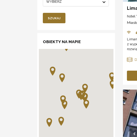
WYBIERZ
Lima
hotel *
SZUKAJ
Miast
Limano
OBIEKTY NA MAPIE
z wypo
rozwią