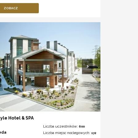
ZOBACZ
tyle Hotel & SPA
Liczba uczestników:
600
eda
Liczba miejsc noclegowych:
172