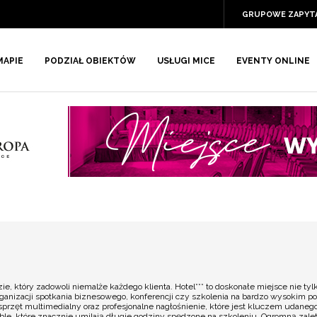
GRUPOWE ZAPYT
MAPIE
PODZIAŁ OBIEKTÓW
USŁUGI MICE
EVENTY ONLINE
 który zadowoli niemalże każdego klienta. Hotel*** to doskonałe miejsce nie tylko
ganizacji spotkania biznesowego, konferencji czy szkolenia na bardzo wysokim po
przęt multimedialny oraz profesjonalne nagłośnienie, które jest kluczem udane
le, które znacznie umilają długie godziny spędzone na szkoleniu. Ogromną zaletą 