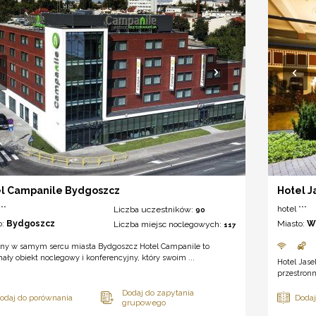
l Campanile Bydgoszcz
Hotel Ja
**
hotel ***
Liczba uczestników:
90
o:
Bydgoszcz
Miasto:
W
Liczba miejsc noclegowych:
117
ony w samym sercu miasta Bydgoszcz Hotel Campanile to
ały obiekt noclegowy i konferencyjny, który swoim ...
Hotel Jase
przestronn