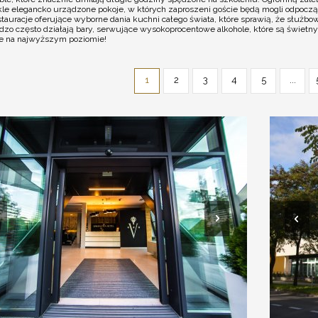
ykle elegancko urządzone pokoje, w których zaproszeni goście będą mogli odpoczą
stauracje oferujące wyborne dania kuchni całego świata, które sprawią, że służb
dzo często działają bary, serwujące wysokoprocentowe alkohole, które są świetn
owe na najwyższym poziomie!
1
2
3
4
5
...