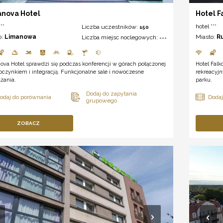
nova Hotel
Hotel F
**
hotel ***
Liczba uczestników:
150
o:
Limanowa
Miasto:
R
Liczba miejsc noclegowych:
---
va Hotel sprawdzi się podczas konferencji w górach połączonej
Hotel Falk
czynkiem i integracją. Funkcjonalne sale i nowoczesne
rekreacyj
zania.
parku.
ZOBACZ