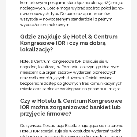
komfortowymi pokojami, które łącznie oferują 125 miejsc
noclegowych. Goście mogą wybrać spośród pokoi jedno-,
dwuosobowych, typu Deluxe oraz apartamentów,
wszystkie w nowoczesnym standardzie i z pełnym
wyposażeniem hotelowym.
Gdzie znajduje się Hotel & Centrum
Kongresowe IOR i czy ma dobrą
lokalizację?
Hotel & Centrum Kongresowe IOR znajduje się w
dogodnej lokalizacji w Poznaniu, co czyni go idealnym
miejscem dla organizatorów wydarzeń biznesowych
oraz osób podróżujących służbowo. Obiekt posiada
bezpośredni dostęp do głównych tras komunikacyjnych
miasta oraz zaplecze parkingowe na ponad 100 miejsc.
Czy w Hotelu & Centrum Kongresowe
IOR można zorganizować bankiet lub
przyjęcie firmowe?
Oczywiście. Restauracja Estella znajdująca się na terenie
Hotelu IOR specjalizuje się w obsłudze wydarzeń takich
jak bankiety, przyjęcia firmowe oraz kolacje tematyczne.