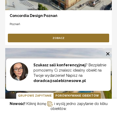
Concordia Design Poznań
Poznań
ZOBACZ
Szukasz sali konferencyjnej
? Bezpłatnie
pomożemy Ci znaleźć idealny obiekt na
Twoje wydarzenie! Napisz na
doradca@salebiznesowe.pl
GRUPOWE ZAPYTANIE
PORÓWNYWANIE OBIEKTÓW
Nowość!
Kliknij ikonę
i wyślij jedno zapytanie do kilku
obiektów.