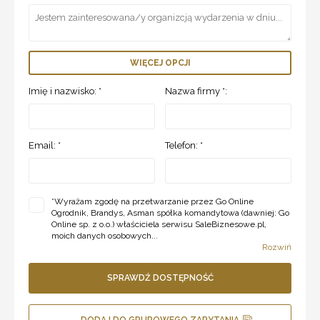
WIĘCEJ OPCJI
Imię i nazwisko: *
Nazwa firmy *:
Email: *
Telefon: *
*
Wyrażam zgodę na przetwarzanie przez Go Online
Ogrodnik, Brandys, Asman spółka komandytowa (dawniej: Go
Online sp. z o.o.) właściciela serwisu SaleBiznesowe.pl,
moich danych osobowych...
Rozwiń
SPRAWDŹ DOSTĘPNOŚĆ
DODAJ DO GRUPOWEGO ZAPYTANIA