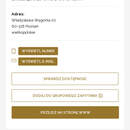
Adres:
Władysława Węgorka 20
60-318
Poznań
wielkopolskie
WYŚWIETL NUMER
WYŚWIETL E-MAIL
SPRAWDŹ DOSTĘPNOŚĆ
DODAJ DO GRUPOWEGO ZAPYTANIA
PRZEJDŹ NA STRONĘ WWW