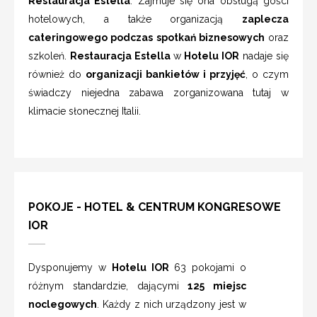
Restauracja Estella
. Zajmuje się ona obsługą gości
hotelowych, a także organizacją
zaplecza
cateringowego podczas spotkań biznesowych
oraz
szkoleń.
Restauracja Estella
w
Hotelu IOR
nadaje się
również do
organizacji bankietów i przyjęć
, o czym
świadczy niejedna zabawa zorganizowana tutaj w
klimacie słonecznej Italii.
POKOJE - HOTEL & CENTRUM KONGRESOWE
IOR
Dysponujemy w
Hotelu IOR
63 pokojami o
różnym standardzie, dającymi
125 miejsc
noclegowych
. Każdy z nich urządzony jest w