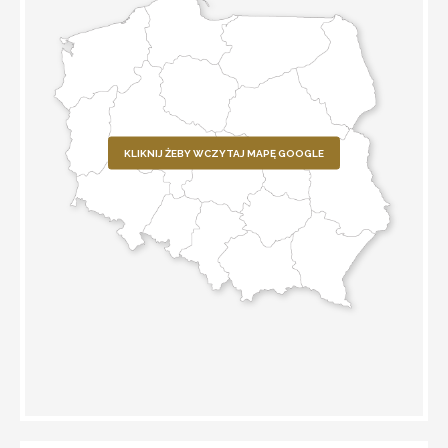
KLIKNIJ ŻEBY WCZYTAJ MAPĘ GOOGLE
WYZNACZ TRASĘ