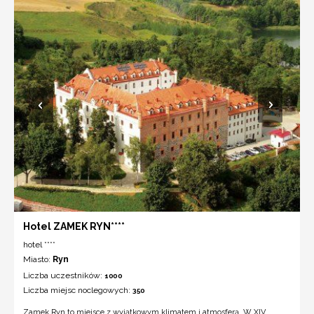
Hotel ZAMEK RYN****
hotel ****
Miasto:
Ryn
Liczba uczestników:
1000
Liczba miejsc noclegowych:
350
Zamek Ryn to miejsce z wyjątkowym klimatem i atmosferą. W XIV