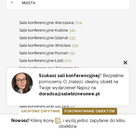
MIASTA
Sale konferencyjne Warszawa
704
Sale konferencyjne Kraków
341
Sale konferencyjne Gdańsk
133
Sale konferencyjne Wrocław
134
Sale konferencyjne Poznań
151
Sale konferencyjne Łódź
100
Sale konferencyjne Zakopane
87
Szukasz sali konferencyjnej
? Bezpłatnie
Sale konferencyjne Katowice
64
pomożemy Ci znaleźć idealny obiekt na
Sale konferencyjne Lublin
46
Sale konferencyjne Kielce
19
Twoje wydarzenie! Napisz na
Sale konferencyjne Karpacz
32
doradca@salebiznesowe.pl
Sale konferencyjne Szklarska Poręba
26
Sale konferencyjne Szczyrk
20
GRUPOWE ZAPYTANIE
PORÓWNYWANIE OBIEKTÓW
Sale konferencyjne Bydgoszcz
44
Nowość!
Kliknij ikonę
i wyślij jedno zapytanie do kilku
Sale konferencyjne Wisła
22
Sale konferencyjne Gdynia
20
obiektów.
Sale konferencyjne Kołobrzeg
19