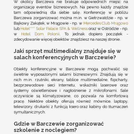
W okolicy Barczewa nie brakuje odpowiednich miejsc na
organizację eventów biznesowych. Na pewno każdy znajdzie
tam odpowiednią dla siebie salę. Konferencję w pobliżu
Barczewa zorganizować można m.in. w Gietrzwałdzie - np. w
Bajkowy Zakątek, w Mrągowie - np. w
Mercedes Club Mrągowo
lub
Hotel**** Solar Palace SPA & Wellness
oraz w Ostródzie - np.
w
Hotel Dom Polonii
. To jednak dopiero początek -
zdecydowanie więcej obiektów znajdziesz na naszej stronie.
Jaki sprzęt multimedialny znajduje się w
salach konferencyjnych w Barczewie?
Obiekty konferencyjne w Barczewie mogą pochwalić się
świetnie wyposażonymi salami biznesowymi. Znajdują się w
nich m.in. rzutniki, ekrany, tablice multimedialne, flipcharty,
bezprzewodowe sieci Internetu, wskaźniki laserowe oraz
systemy oświetleniowe i nagłośnienie z mikrofonami. Sale
oczywiście są klimatyzowane, co pozwala na komfortową
pracę. Niektóre obiekty oferują również mównice, laptopy,
telewizory, drukarki z funkcją ksero oraz kabiny do tłumaczeń
symultanicznych.
Gdzie w Barczewie zorganizować
szkolenie z noclegiem?