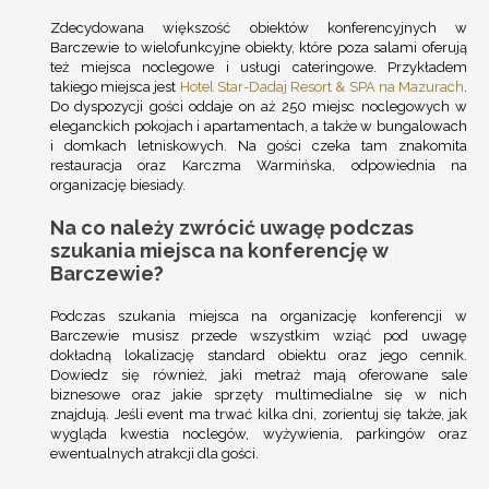
Zdecydowana większość obiektów konferencyjnych w
Barczewie to wielofunkcyjne obiekty, które poza salami oferują
też miejsca noclegowe i usługi cateringowe. Przykładem
takiego miejsca jest
Hotel Star-Dadaj Resort & SPA na Mazurach
.
Do dyspozycji gości oddaje on aż 250 miejsc noclegowych w
eleganckich pokojach i apartamentach, a także w bungalowach
i domkach letniskowych. Na gości czeka tam znakomita
restauracja oraz Karczma Warmińska, odpowiednia na
organizację biesiady.
Na co należy zwrócić uwagę podczas
szukania miejsca na konferencję w
Barczewie?
Podczas szukania miejsca na organizację konferencji w
Barczewie musisz przede wszystkim wziąć pod uwagę
dokładną lokalizację standard obiektu oraz jego cennik.
Dowiedz się również, jaki metraż mają oferowane sale
biznesowe oraz jakie sprzęty multimedialne się w nich
znajdują. Jeśli event ma trwać kilka dni, zorientuj się także, jak
wygląda kwestia noclegów, wyżywienia, parkingów oraz
ewentualnych atrakcji dla gości.