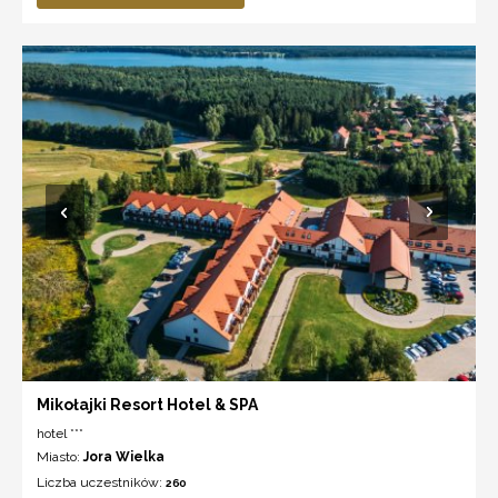
Mikołajki Resort Hotel & SPA
hotel ***
Miasto:
Jora Wielka
Liczba uczestników:
260