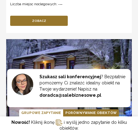
Liczba miejsc noclegowych:
---
ZOBACZ
Szukasz sali konferencyjnej
? Bezpłatnie
pomożemy Ci znaleźć idealny obiekt na
Twoje wydarzenie! Napisz na
doradca@salebiznesowe.pl
GRUPOWE ZAPYTANIE
PORÓWNYWANIE OBIEKTÓW
Nowość!
Kliknij ikonę
i wyślij jedno zapytanie do kilku
obiektów.