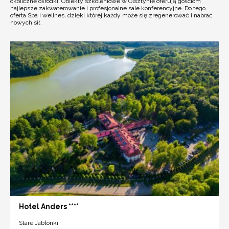
okoliczne ośrodki. Obiekty szkoleniowe w Olsztynie oferują gościom
najlepsze zakwaterowanie i profesjonalne sale konferencyjne. Do tego
oferta Spa i wellnes, dzięki której każdy może się zregenerować i nabrać
nowych sił.
Hotel Anders ****
Stare Jabłonki