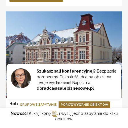
Szukasz sali konferencyjnej
? Bezpłatnie
pomożemy Ci znaleźć idealny obiekt na
Twoje wydarzenie! Napisz na
doradca@salebiznesowe.pl
Hotel Masovia
GRUPOWE ZAPYTANIE
PORÓWNYWANIE OBIEKTÓW
hotel ***
Nowość!
Kliknij ikonę
i wyślij jedno zapytanie do kilku
Miasto:
Giżycko
obiektów.
Liczba uczestników:
---