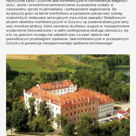
najwyższej klasy! Giżyckie sale konferencyjne to kwintesencja elegancji i
stylu. Jasne i przestronne pomieszczenia wyposażone zostały w
niezawodny sprzęt multimedialny i profesjonalne nagłośnienie. Do
dyspozycji gości są także komfortowo wyposażone pokoje oraz szereg
znakomitych restauracji serwujących mazurskie specjały! Dodatkowym
atutem obiektów konferencyjnych w Giżycku są szalenie atrakcyjne ceny
oraz mnóstwo atrakcji, które zamienią służbowy wyjazd w niezapomniane
wydarzenie! Doświadczona i w pełni profesjonalna obsługa zatroszczy się
o to, by gościom niczego nie zabrakło oraz czuwać będzie nad
prawidłowym przebiegiem spotkania. Sale konferencyjne w przepięknym
Giżycku to gwarancja niezapomnianego spotkania biznesowego!