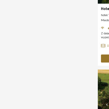
Hote
hotel *
Miast
Z dala
wypocz