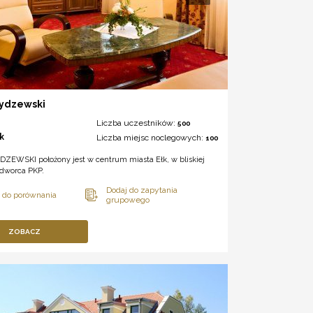
Rydzewski
Liczba uczestników:
500
łk
Liczba miejsc noclegowych:
100
YDZEWSKI położony jest w centrum miasta Ełk, w bliskiej
i dworca PKP.
ZOBACZ