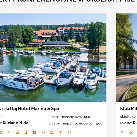
rski Raj Hotel Marina & Spa
Klub Mi
**
obiekt ko
Liczba uczestników:
550
o:
Ruciane Nida
Miasto:
R
Liczba miejsc noclegowych:
500