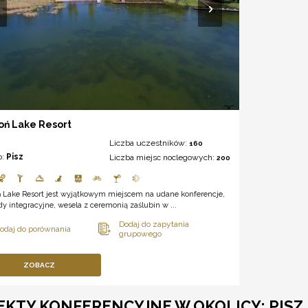
oń Lake Resort
Liczba uczestników:
160
o:
Pisz
Liczba miejsc noclegowych:
200
ń Lake Resort jest wyjątkowym miejscem na udane konferencje,
y integracyjne, wesela z ceremonią zaślubin w ...
ZOBACZ
EKTY KONFERENCYJNE W OKOLICY: PISZ