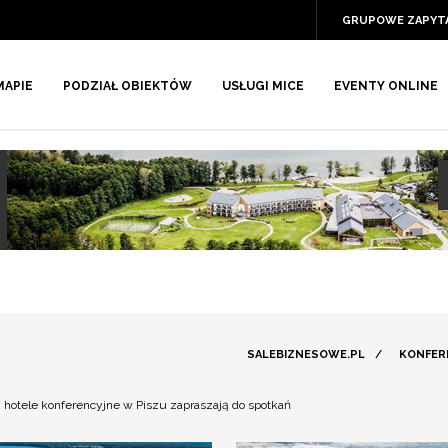
GRUPOWE ZAPYT
MAPIE
PODZIAŁ OBIEKTÓW
USŁUGI MICE
EVENTY ONLINE
SALEBIZNESOWE.PL
/
KONFER
hotele konferencyjne w Piszu zapraszają do spotkań