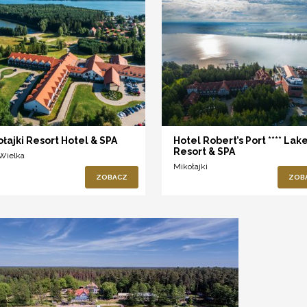
ołajki Resort Hotel & SPA
Hotel Robert’s Port **** Lak
Resort & SPA
 Wielka
Mikołajki
ZOBACZ
ZOB