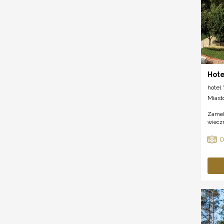
Hote
hotel *
Miast
Zamek
wiecz