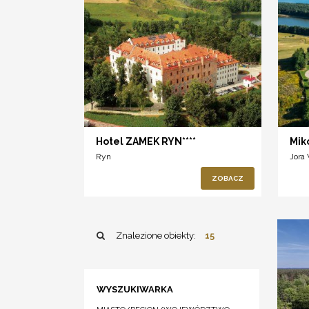
Hotel ZAMEK RYN****
Mik
Ryn
Jora
ZOBACZ
Znalezione obiekty:
15
WYSZUKIWARKA