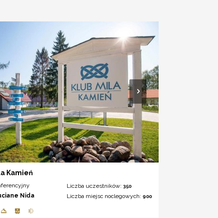
la Kamień
nferencyjny
Liczba uczestników:
350
uciane Nida
Liczba miejsc noclegowych:
900