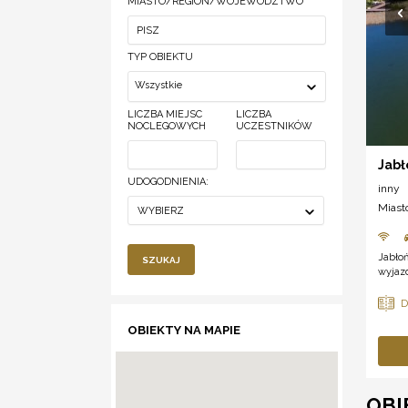
MIASTO/REGION/WOJEWÓDZTWO
TYP OBIEKTU
Wszystkie
LICZBA MIEJSC
LICZBA
NOCLEGOWYCH
UCZESTNIKÓW
Jabł
UDOGODNIENIA:
inny
Miast
WYBIERZ
Jabło
SZUKAJ
wyjazd
OBIEKTY NA MAPIE
OBI