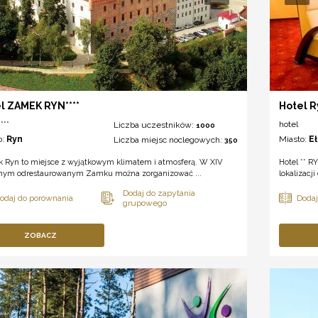
l ZAMEK RYN****
Hotel 
***
hotel
Liczba uczestników:
1000
o:
Ryn
Miasto:
E
Liczba miejsc noclegowych:
350
 Ryn to miejsce z wyjątkowym klimatem i atmosferą. W XIV
Hotel ** R
nym odrestaurowanym Zamku można zorganizować ...
lokalizacj
ZOBACZ