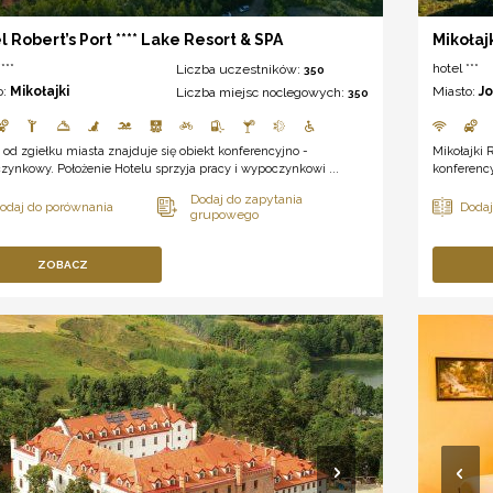
l Robert’s Port **** Lake Resort & SPA
Mikołaj
***
hotel ***
Liczba uczestników:
350
o:
Mikołajki
Miasto:
J
Liczba miejsc noclegowych:
350
 od zgiełku miasta znajduje się obiekt konferencyjno -
Mikołajki 
ynkowy. Położenie Hotelu sprzyja pracy i wypoczynkowi ...
konferency
ZOBACZ