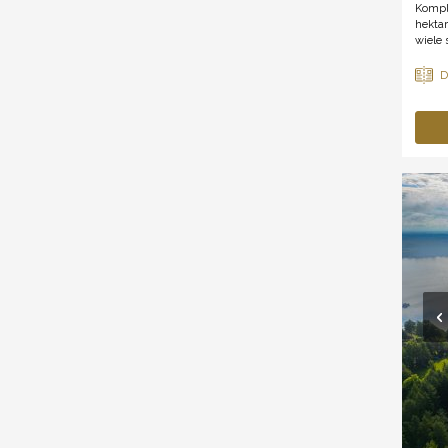
Kompl
hekta
wiele