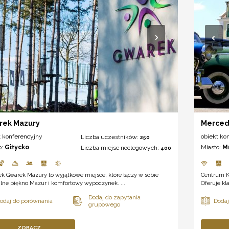
rek Mazury
Merced
t konferencyjny
obiekt ko
Liczba uczestników:
250
o:
Giżycko
Miasto:
M
Liczba miejsc noclegowych:
400
k Gwarek Mazury to wyjątkowe miejsce, które łączy w sobie
Centrum K
lne piękno Mazur i komfortowy wypoczynek. ...
Oferuje kl
ZOBACZ