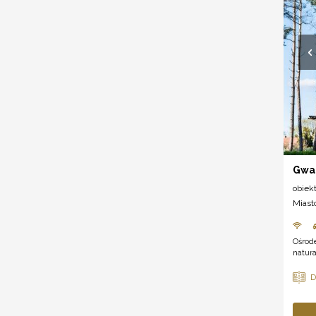
Gwa
obiek
Miast
Ośrode
natura