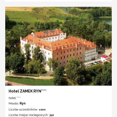
Hotel ZAMEK RYN****
hotel ****
Miasto:
Ryn
Liczba uczestników:
1000
Liczba miejsc noclegowych:
350