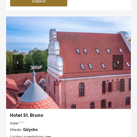
ZOBACZ
Hotel St. Bruno
hotel ****
Miasto:
Giżycko
Liczba uczestników:
310