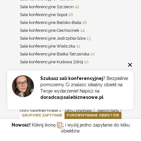
Sale konferencyjne Szczecin
42
Sale konferencyjne Sopot
26
Sale konferencyjne Bielsko-Biała
16
Sale konferencyjne Ciechocinek
14
Sale konferencyjne Jastrzębia Góra
13
Sale konferencyjne Wieliczka
11
Sale konferencyjne Białka Tatrzańska
10
Sale konferencyjne Kudowa Zdrój
10
Szukasz sali konferencyjnej
? Bezpłatnie
REGIONY
pomożemy Ci znaleźć idealny obiekt na
Twoje wydarzenie! Napisz na
doradca@salebiznesowe.pl
Trójmiasto
23
Górny Śląsk
10
Beskidy
4
Góry Świętokrzyskie
4
Tatry i Podhale
7
Bieszczady
1
GRUPOWE ZAPYTANIE
PORÓWNYWANIE OBIEKTÓW
Sudety
2
Jura Krakowsko-Częstochowska
7
Nowość!
Kliknij ikonę
i wyślij jedno zapytanie do kilku
nad morzem
174
w górach
327
nad jeziorem
127
obiektów.
na Mazurach
99
w centrum miasta
865