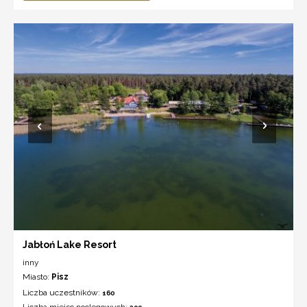
Jabłoń Lake Resort
inny
Miasto:
Pisz
Liczba uczestników:
160
Liczba miejsc noclegowych: