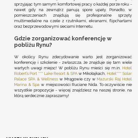
sprzyjając tym samym komfortowej pracy o każdej porze roku -
nawet gdy na zewnątrz panują spore upały. Ponadto, w
pomieszczeniach znajdują się profesjonalne sprzęty
multimedialne na czele z rzutnikami, ekranami, flipchartami
oraz bezprzewodowymi sieciami Internetu.
Gdzie zorganizować konferencję w
pobliżu Rynu?
W okolicy Rynu zdecydowanie warto jest zorganizować
konferencję i szkolenie - zwłaszcza, że znajduje się tam wiele
wartych uwagi miejsc! W pobliżu Rynu mieści się m.in.
Hotel
Robert’s Port **** Lake Resort & SPA
w Mikołajkach,
Hotel**** Solar
Palace SPA & Wellness
w Mrągowie czy w
Mazurski Raj Hotel
Marina & Spa
w miejscowości Ruciane Nida. To oczywiście nie
wszystkie propozycje - więcej znajdziesz na naszej stronie, na
którą serdecznie zapraszamy!