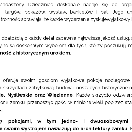
adaszony Dziedziniec doskonale nadaje się do organi
cji, targów, pokazów, wystaw, bankietów i bali. Jego un
tronność sprawiają, że każde wydarzenie zyskujewyjątkowy 
dbałością o każdy detal zapewnia najwyższą jakość usług, 
cyjne są doskonałym wyborem dla tych, którzy poszukują m
ość z historycznym urokiem.
oferuje swoim gościom wyjątkowe pokoje noclegowe, 
ch skrzydłach zabytkowej budowli, noszących historyczne 
ie, Myśliwskie oraz Więzienne
. Każde skrzydło odzwierc
istorię zamku, przenosząc gości w minione wieki poprzez sta
a.
67 pokojami, w tym jedno- i dwuosobowymi 
e swoim wystrojem nawiązują do architektury zamku.
P