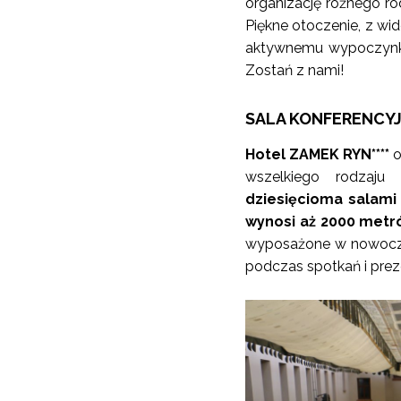
organizację różnego ro
Piękne otoczenie, z wid
aktywnemu wypoczynkow
Zostań z nami!
SALA KONFERENCY
Hotel ZAMEK RYN****
o
wszelkiego rodzaju
dziesięcioma salami
wynosi aż 2000 met
wyposażone w nowoczes
podczas spotkań i preze