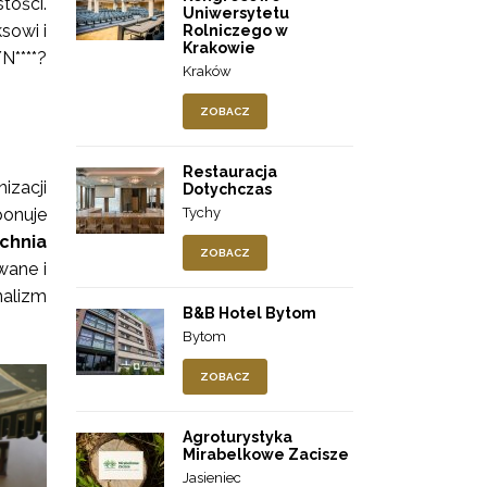
tości.
Uniwersytetu
sowi i
Rolniczego w
Krakowie
N****?
Kraków
ZOBACZ
Restauracja
izacji
Dotychczas
onuje
Tychy
chnia
ZOBACZ
wane i
nalizm
B&B Hotel Bytom
Bytom
ZOBACZ
Agroturystyka
Mirabelkowe Zacisze
Jasieniec