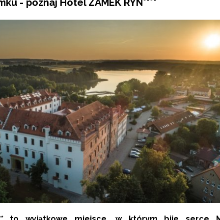
mku - poznaj Hotel ZAMEK RYN****
** to wyjątkowe miejsce, w którym bije serce M