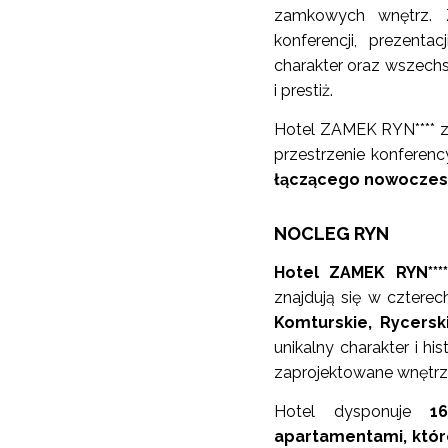
zamkowych wnętrz. Z
konferencji, prezenta
charakter oraz wszechs
i prestiż.
Hotel ZAMEK RYN**** z 
przestrzenie konferen
łączącego nowoczesn
NOCLEG RYN
Hotel ZAMEK RYN****
znajdują się w cztere
Komturskie, Rycersk
unikalny charakter i h
zaprojektowane wnętrz
Hotel dysponuje
1
apartamentami, któr