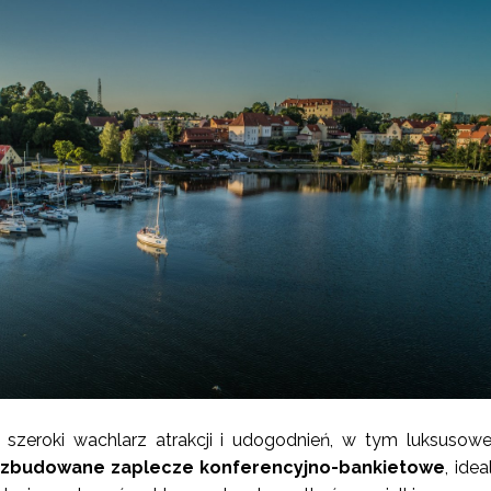
ż szeroki wachlarz atrakcji i udogodnień, w tym luksusow
rozbudowane zaplecze konferencyjno-bankietowe
, ide