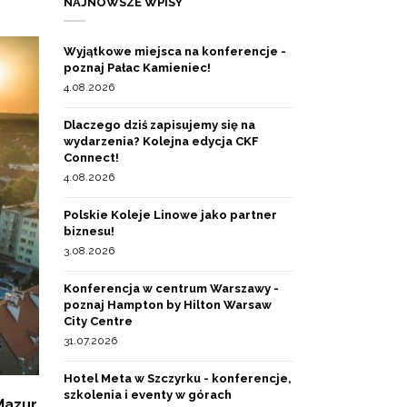
NAJNOWSZE WPISY
Wyjątkowe miejsca na konferencje -
poznaj Pałac Kamieniec!
4.08.2026
Dlaczego dziś zapisujemy się na
wydarzenia? Kolejna edycja CKF
Connect!
4.08.2026
Polskie Koleje Linowe jako partner
biznesu!
3.08.2026
Konferencja w centrum Warszawy -
poznaj Hampton by Hilton Warsaw
City Centre
31.07.2026
Hotel Meta w Szczyrku - konferencje,
szkolenia i eventy w górach
azur.