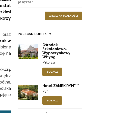
30.07.2026
stat
skimi
WIĘCEJ AKTUALNOŚCI
tkowy
POLECANE OBIEKTY
 oraz
rok w
Ośrodek
obione
Szkoleniowo-
Wypoczynkowy
odę na
Wityng
Mikorzyn
ością.
ZOBACZ
wnętrz
ólne.
Hotel ZAMEK RYN****
polska
Ryn
gające
ZOBACZ