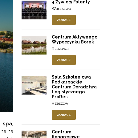
4 Żywioły Falenty
Warszawa
ZOBACZ
Centrum Aktywnego
Wypoczynku Borek
Rzezawa
ZOBACZ
Sala Szkoleniowa
Podkarpackie
Centrum Doradztwa
Logistycznego
ProRes
Rzeszów
ZOBACZ
e
spa,
alne na
Centrum
Kongresowe