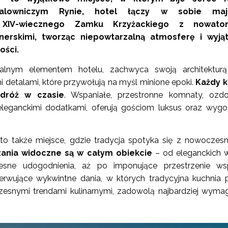
lowniczym Rynie, hotel łączy w sobie maje
 XIV-wiecznego Zamku Krzyżackiego z nowator
nerskimi, tworząc niepowtarzalną atmosferę i wyją
ości.
alnym elementem hotelu, zachwyca swoją architekturą
 detalami, które przywołują na myśl minione epoki.
Każdy k
dróż w czasie
. Wspaniałe, przestronne komnaty, ozd
eleganckimi dodatkami, oferują gościom luksus oraz wyg
o także miejsce, gdzie tradycja spotyka się z nowoczesn
zania widoczne są w całym obiekcie
– od eleganckich 
esne udogodnienia, aż po imponujące przestrzenie wsp
rwujące wykwintne dania, w których tradycyjna kuchnia 
zesnymi trendami kulinarnymi, zadowolą najbardziej wyma