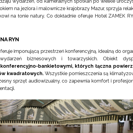
dzaju wydarzeń, od kameralnych spotkań po wielkie uroczys
okiem na jeziora i malownicze krajobrazy Mazur, sprzyja relak
i na łonie natury. Co dokładnie oferuje Hotel ZAMEK RY
JNA RYN
feruje imponującą przestrzeń konferencyjną, idealną do organ
 wydarzeń biznesowych i towarzyskich. Obiekt dysp
 konferencyjno-bankietowymi, których łączna powierz
rów kwadratowych.
Wszystkie pomieszczenia są klimatyzo
ny sprzęt audiowizualny, co zapewnia komfort i profesjo
ntacji.