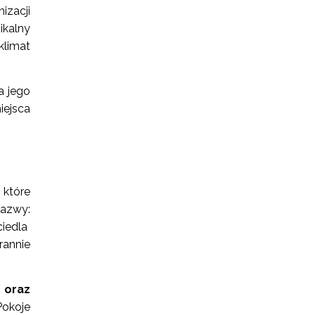
zacji
ikalny
klimat
a jego
iejsca
które
nazwy:
iedla
rannie
oraz
okoje