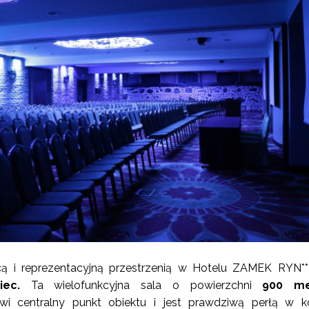
ącą i reprezentacyjną przestrzenią w Hotelu ZAMEK RYN***
iec.
Ta wielofunkcyjna sala o powierzchni
900 me
wi centralny punkt obiektu i jest prawdziwą perłą w k