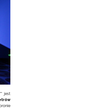
* jest
trów
oronie