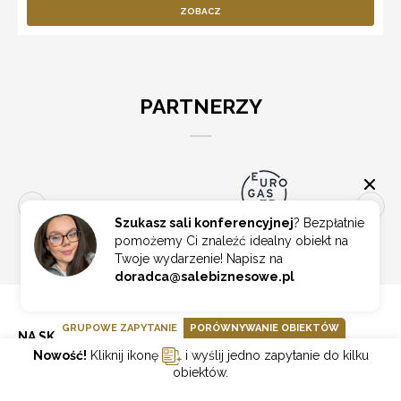
ZOBACZ
PARTNERZY
Szukasz sali konferencyjnej
? Bezpłatnie
pomożemy Ci znaleźć idealny obiekt na
Twoje wydarzenie! Napisz na
doradca@salebiznesowe.pl
GRUPOWE ZAPYTANIE
PORÓWNYWANIE OBIEKTÓW
NA SKRÓTY
Nowość!
Kliknij ikonę
i wyślij jedno zapytanie do kilku
obiektów.
Eventy Online