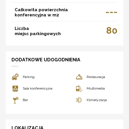
---
Całkowita powierzchnia
konferencyjna w m2
80
Liczba
miejsc parkingowych
DODATKOWE UDOGODNIENIA
Parking
Restauracja
Sala konferencyjna
Multimedia
Bar
Klimatyzacja
LOKALIZACJA