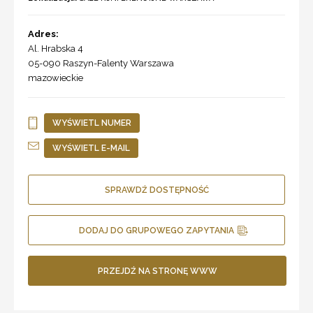
Adres:
Al. Hrabska 4
05-090 Raszyn-Falenty
Warszawa
mazowieckie
WYŚWIETL NUMER
WYŚWIETL E-MAIL
SPRAWDŹ DOSTĘPNOŚĆ
DODAJ DO GRUPOWEGO ZAPYTANIA
PRZEJDŹ NA STRONĘ WWW