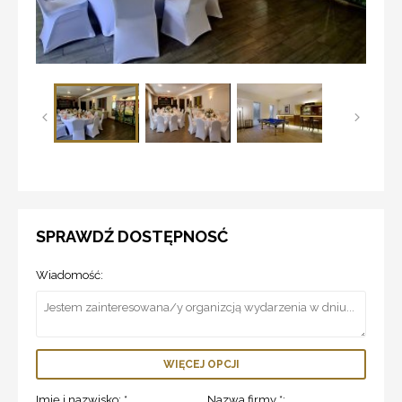
SPRAWDŹ DOSTĘPNOSĆ
Wiadomość:
WIĘCEJ OPCJI
Imię i nazwisko: *
Nazwa firmy *: