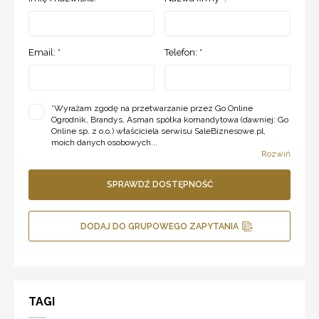
Email: *
Telefon: *
*
Wyrażam zgodę na przetwarzanie przez Go Online
Ogrodnik, Brandys, Asman spółka komandytowa (dawniej: Go
Online sp. z o.o.) właściciela serwisu SaleBiznesowe.pl,
moich danych osobowych...
Rozwiń
SPRAWDŹ DOSTĘPNOŚĆ
DODAJ DO GRUPOWEGO ZAPYTANIA
TAGI