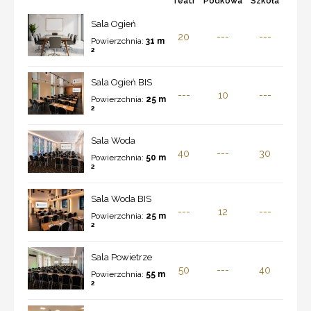
Teatr
Podkowa
Szkoła
Sala Ogień
20
---
---
Powierzchnia:
31 m
2
Sala Ogień BIS
---
10
---
Powierzchnia:
25 m
2
Sala Woda
40
---
30
Powierzchnia:
50 m
2
Sala Woda BIS
---
12
---
Powierzchnia:
25 m
2
Sala Powietrze
50
---
40
Powierzchnia:
55 m
2