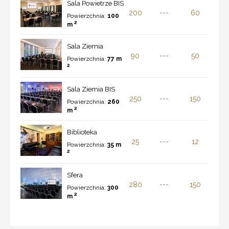
Sala Powietrze BIS
200
---
60
Powierzchnia:
100
2
m
Sala Ziemia
90
---
50
Powierzchnia:
77 m
2
Sala Ziemia BIS
250
---
150
Powierzchnia:
260
2
m
Biblioteka
25
---
12
Powierzchnia:
35 m
2
Sfera
280
---
150
Powierzchnia:
300
2
m