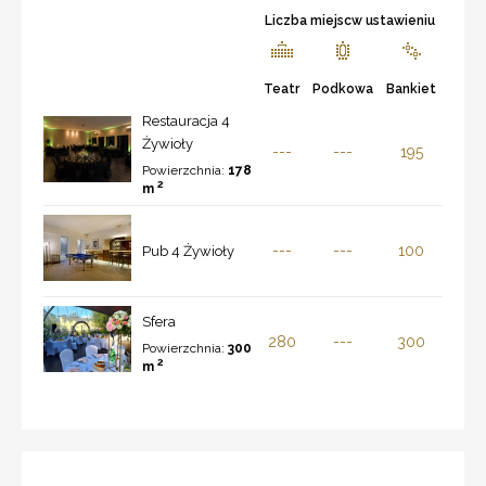
Liczba miejscw ustawieniu
Teatr
Podkowa
Bankiet
Restauracja 4
Żywioły
---
---
195
Powierzchnia:
178
2
m
---
---
100
Pub 4 Żywioły
Sfera
280
---
300
Powierzchnia:
300
2
m