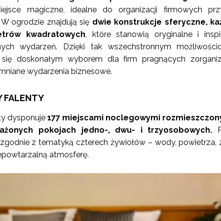
iejsce magiczne, idealne do organizacji firmowych prz
 W ogrodzie znajdują się
dwie konstrukcje sferyczne, ka
etrów kwadratowych
, które stanowią oryginalne i inspi
nych wydarzeń. Dzięki tak wszechstronnym możliwości
ą się doskonałym wyborem dla firm pragnących zorgani
omniane wydarzenia biznesowe.
Y FALENTY
nty dysponuje
177 miejscami noclegowymi rozmieszczon
żonych pokojach jedno-, dwu- i trzyosobowych.
P
zgodnie z tematyką czterech żywiołów – wody, powietrza, z
iepowtarzalną atmosferę.