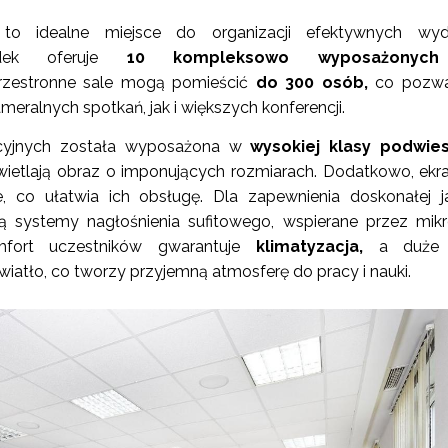
o idealne miejsce do organizacji efektywnych wyd
odek oferuje
10 kompleksowo wyposażonych
zestronne sale mogą pomieścić
do 300 osób,
co pozwa
eralnych spotkań, jak i większych konferencji.
cyjnych została wyposażona w
wysokiej klasy podwie
świetlają obraz o imponujących rozmiarach. Dodatkowo, ekr
e, co ułatwia ich obsługę. Dla zapewnienia doskonałej j
ją systemy nagłośnienia sufitowego, wspierane przez mik
fort uczestników gwarantuje
klimatyzacja,
a duże 
wiatło, co tworzy przyjemną atmosferę do pracy i nauki.