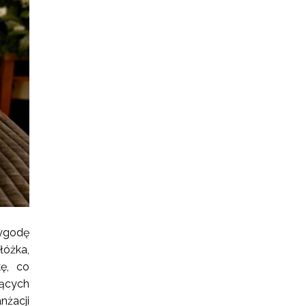
ygodę
óżka,
kę, co
jących
nżacji