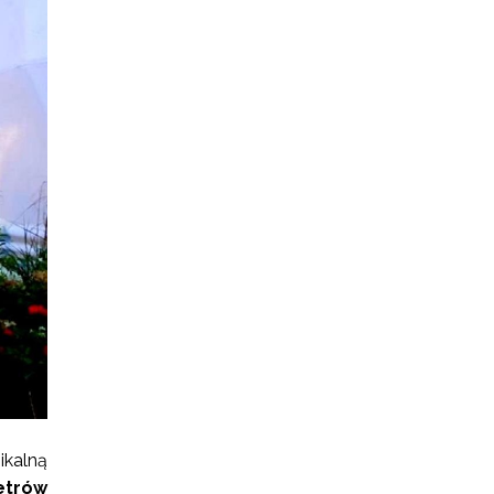
ikalną
etrów