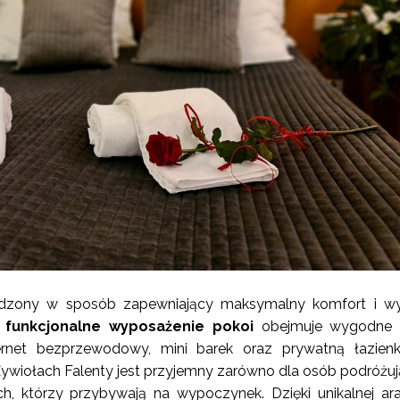
ządzony w sposób zapewniający maksymalny komfort i w
 funkcjonalne wyposażenie pokoi
obejmuje wygodne ł
nternet bezprzewodowy, mini barek oraz prywatną łazien
Żywiołach Falenty jest przyjemny zarówno dla osób podróżu
ch, którzy przybywają na wypoczynek. Dzięki unikalnej ara