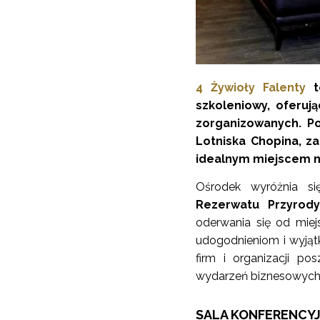
4 Żywioły Falenty
to
szkoleniowy, oferuj
zorganizowanych. P
Lotniska Chopina, z
idealnym miejscem na
Ośrodek wyróżnia si
Rezerwatu Przyrody
oderwania się od miej
udogodnieniom i wyjątko
firm i organizacji po
wydarzeń biznesowych
SALA KONFERENCY