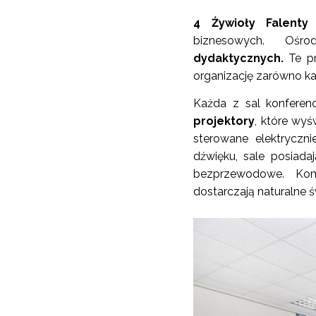
4 Żywioły Falenty
t
biznesowych. Ośr
dydaktycznych.
Te pr
organizację zarówno kam
Każda z sal konferen
projektory
, które wy
sterowane elektryczni
dźwięku, sale posiada
bezprzewodowe. Kom
dostarczają naturalne ś