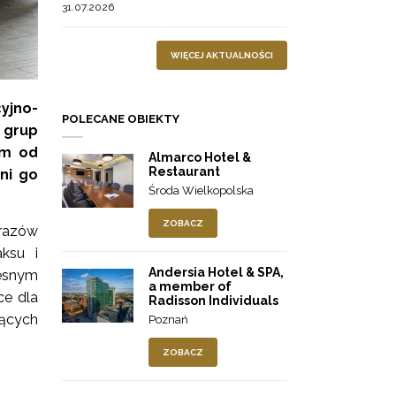
31.07.2026
WIĘCEJ AKTUALNOŚCI
yjno-
POLECANE OBIEKTY
 grup
km od
Almarco Hotel &
Restaurant
ni go
Środa Wielkopolska
ZOBACZ
razów
ksu i
Andersia Hotel & SPA,
zesnym
a member of
ce dla
Radisson Individuals
jących
Poznań
ZOBACZ