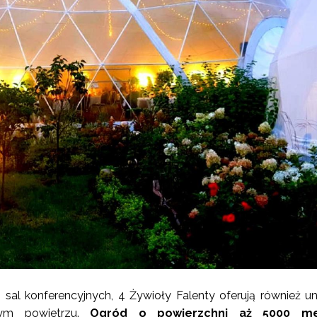
al konferencyjnych, 4 Żywioły Falenty oferują również un
żym powietrzu.
Ogród o powierzchni aż 5000 m