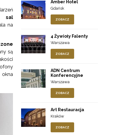
Amber Hotel
Gdańsk
arzeń
 sal
ZOBACZ
la na
4 Żywioły Falenty
Warszawa
szone
any są
ZOBACZ
akości
rofony
ADN Centrum
okna
Konferencyjne
Warszawa
ZOBACZ
Art Restauracja
Kraków
ZOBACZ