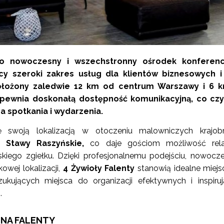
 nowoczesny i wszechstronny ośrodek konferenc
ący szeroki zakres usług dla klientów biznesowych i
ołożony zaledwie 12 km od centrum Warszawy i 6 
apewnia doskonałą dostępność komunikacyjną, co czy
 spotkania i wydarzenia.
ę swoją lokalizacją w otoczeniu malowniczych krajob
 Stawy Raszyńskie,
co daje gościom możliwość rela
skiego zgiełku. Dzięki profesjonalnemu podejściu, nowoc
wej lokalizacji,
4 Żywioły Falenty
stanowią idealne miejs
szukujących miejsca do organizacji efektywnych i inspiru
.
JNA FALENTY