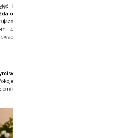
yjęć i
żda o
rujące
om, 4
zować
ymi w
okoje
iemi i