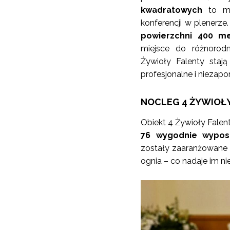
kwadratowych
to m
konferencji w plenerze.
powierzchni 400 m
miejsce do różnorod
Żywioły Falenty staj
profesjonalne i niezap
NOCLEG 4 ŻYWIOŁ
Obiekt 4 Żywioły Fale
76 wygodnie wyposa
zostały zaaranżowane 
ognia – co nadaje im n