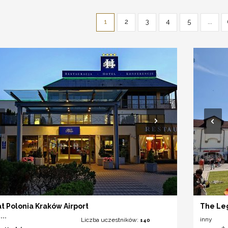
1
2
3
4
5
...
t Polonia Kraków Airport
The Le
***
inny
Liczba uczestników:
140