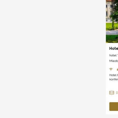
Hote
hotel *
Miast
Hotel 
konfer