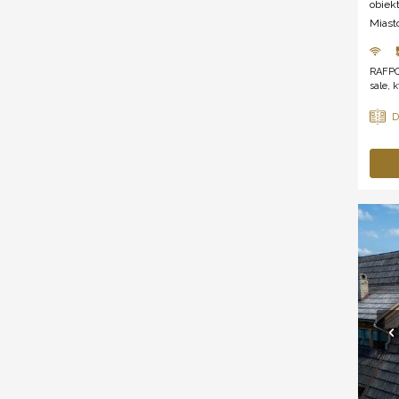
obiek
Miast
RAFPO
sale, 