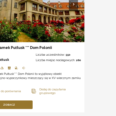
amek Pułtusk *** Dom Polonii
Liczba uczestników:
550
ułtusk
Liczba miejsc noclegowych:
260
k Pułtusk*** Dom Polonii to wyjątkowy obiekt
yjno-wypoczynkowy mieszczący się w XV-wiecznym zamku
ZOBACZ