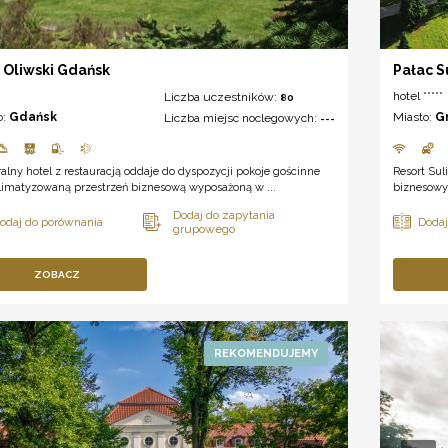
Oliwski Gdańsk
Pałac S
hotel *****
Liczba uczestników:
80
o:
Gdańsk
Miasto:
G
Liczba miejsc noclegowych:
---
lny hotel z restauracją oddaje do dyspozycji pokoje gościnne
Resort Sul
klimatyzowaną przestrzeń biznesową wyposażoną w ...
biznesowyc
ZOBACZ