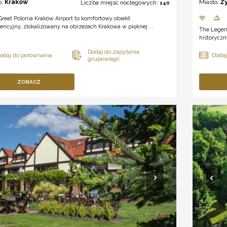
o:
Kraków
Miasto:
Ż
Liczba miejsc noclegowych:
140
Great Polonia Kraków Airport to komfortowy obiekt
encyjny, zlokalizowany na obrzeżach Krakowa w pięknej ...
The Legen
historyczn
ZOBACZ