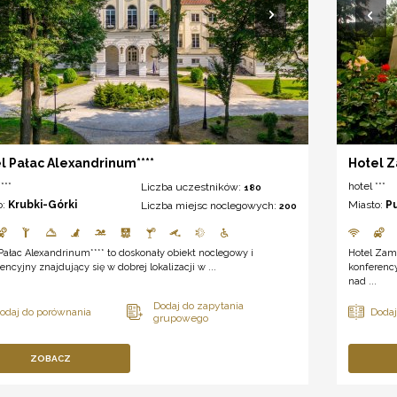
l Pałac Alexandrinum****
Hotel Z
***
hotel ***
Liczba uczestników:
180
o:
Krubki-Górki
Miasto:
P
Liczba miejsc noclegowych:
200
Pałac Alexandrinum**** to doskonały obiekt noclegowy i
Hotel Zame
encyjny znajdujący się w dobrej lokalizacji w ...
konferenc
nad ...
ZOBACZ