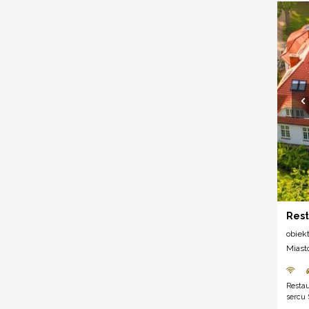
Rest
obiek
Miast
Restau
sercu 