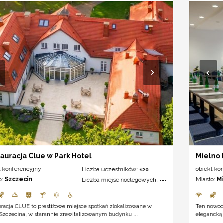
auracja Clue w Park Hotel
Mielno
t konferencyjny
obiekt ko
Liczba uczestników:
120
o:
Szczecin
Miasto:
M
Liczba miejsc noclegowych:
---
racja CLUE to prestiżowe miejsce spotkań zlokalizowane w
Ten nowoc
Szczecina, w starannie zrewitalizowanym budynku ...
elegancką 