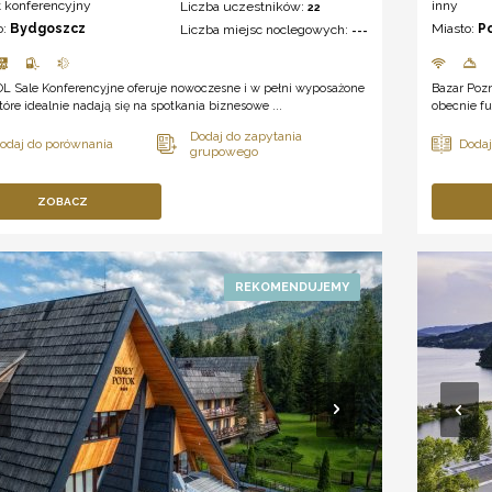
t konferencyjny
inny
Liczba uczestników:
22
o:
Bydgoszcz
Miasto:
P
Liczba miejsc noclegowych:
---
L Sale Konferencyjne oferuje nowoczesne i w pełni wyposażone
Bazar Poz
które idealnie nadają się na spotkania biznesowe ...
obecnie f
ZOBACZ