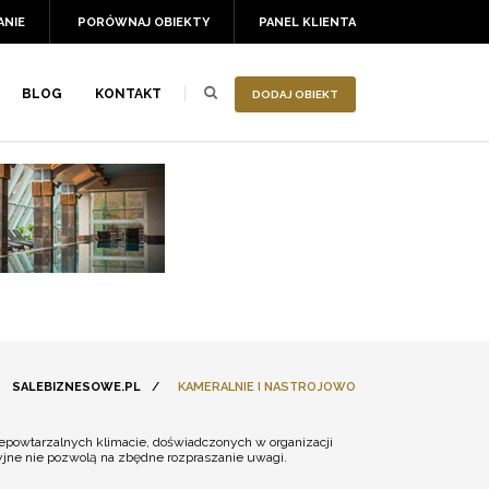
ANIE
PORÓWNAJ OBIEKTY
PANEL KLIENTA
BLOG
KONTAKT
DODAJ OBIEKT
SALEBIZNESOWE.PL
/
KAMERALNIE I NASTROJOWO
epowtarzalnych klimacie, doświadczonych w organizacji
yjne nie pozwolą na zbędne rozpraszanie uwagi.