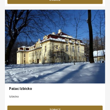
Pałac Izbicko
Izbicko
ZOBACZ