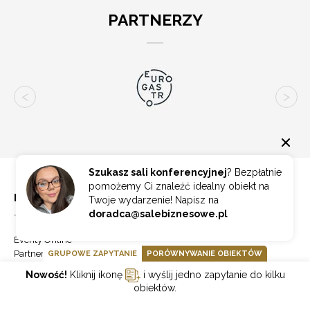
PARTNERZY
Szukasz sali konferencyjnej
? Bezpłatnie
pomożemy Ci znaleźć idealny obiekt na
NA SKRÓTY
Twoje wydarzenie! Napisz na
doradca@salebiznesowe.pl
Eventy Online
Partnerzy
GRUPOWE ZAPYTANIE
PORÓWNYWANIE OBIEKTÓW
Aktualności
Nowość!
Kliknij ikonę
i wyślij jedno zapytanie do kilku
Blog
obiektów.
Dodaj obiekt
Panel klienta