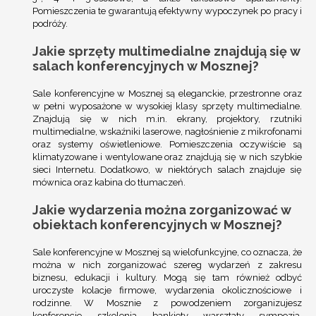
Pomieszczenia te gwarantują efektywny wypoczynek po pracy i
podróży.
Jakie sprzęty multimedialne znajdują się w
salach konferencyjnych w Mosznej?
Sale konferencyjne w Mosznej są eleganckie, przestronne oraz
w pełni wyposażone w wysokiej klasy sprzęty multimedialne.
Znajdują się w nich m.in. ekrany, projektory, rzutniki
multimedialne, wskaźniki laserowe, nagłośnienie z mikrofonami
oraz systemy oświetleniowe. Pomieszczenia oczywiście są
klimatyzowane i wentylowane oraz znajdują się w nich szybkie
sieci Internetu. Dodatkowo, w niektórych salach znajduje się
mównica oraz kabina do tłumaczeń.
Jakie wydarzenia można zorganizować w
obiektach konferencyjnych w Mosznej?
Sale konferencyjne w Mosznej są wielofunkcyjne, co oznacza, że
można w nich zorganizować szereg wydarzeń z zakresu
biznesu, edukacji i kultury. Mogą się tam również odbyć
uroczyste kolacje firmowe, wydarzenia okolicznościowe i
rodzinne. W Mosznie z powodzeniem zorganizujesz
konferencje, szkolenia, bankiety, warsztaty, sympozja,