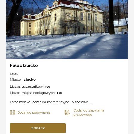
Pałac Izbicko
pałac
Miasto:
Izbicko
Liczba uczestników:
300
Liczba miejsc noclegowych:
110
Pałac Izbicko- centrum konferencyjno- biznesowe ...
ZOBACZ