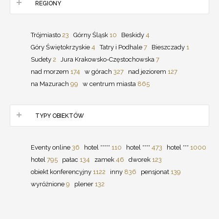
REGIONY
Trójmiasto
23
Górny Śląsk
10
Beskidy
4
Góry Świętokrzyskie
4
Tatry i Podhale
7
Bieszczady
1
Sudety
2
Jura Krakowsko-Częstochowska
7
nad morzem
174
w górach
327
nad jeziorem
127
na Mazurach
99
w centrum miasta
865
TYPY OBIEKTÓW
Eventy online
36
hotel *****
110
hotel ****
473
hotel ***
1000
hotel
795
pałac
134
zamek
46
dworek
123
obiekt konferencyjny
1122
inny
836
pensjonat
139
wyróżnione
9
plener
132