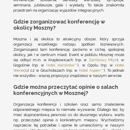
seminaria, jubileusze, gale i wykłady. To także znakomita
przestrzeń na organizację wyjazdów integracyjnych.
Gdzie zorganizować konferencję w
okolicy Moszny?
Moszna i jej okolica to atrakcyjny obszar, który sprzyja
organizacji wszelkiego rodzaju spotkań biznesowych.
Zorganizujesz tam konferencję zarówno w cichej, spokojnej
okolicy, jak i w centrum miast. Event w pobliżu Mosznej może
się odbyć m.in. w Krapkowicach (np. w
Zamkowy Młyn
), w
Gogolinie (np. w
Hotel Karolinka***
), w Opolu (np. w
Hotel
Weneda
) cz w Głuchołazach (np. w
Hotel Aspen***
). To jednak
nie wszystko - więcej propozycji znajdziesz w naszym serwisie.
Gdzie można przeczytać opinie o salach
konferencyjnych w Mosznej?
Organizacja konferencji i szkoleń oraz samo znalezienie
odpowiedniego miejsca to niemałe wyzwanie. Dlatego też, by
mieć stuprocentową pewność co do słusznego wyboru, warto
np. przeczytać opinie o konkretnym miejscu. Wychodzimy
naprzeciw tej potrzebie i opinie te umieściliśmy w naszym