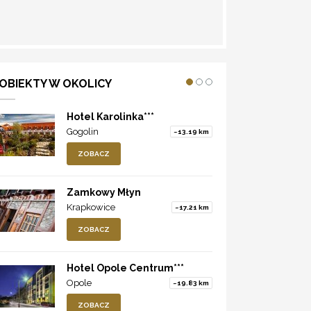
WYZNACZ TRASĘ
OBIEKTY W OKOLICY
Hotel Karolinka***
Gogolin
~13.19 km
ZOBACZ
Zamkowy Młyn
Krapkowice
~17.21 km
ZOBACZ
Hotel Opole Centrum***
Opole
~19.83 km
ZOBACZ