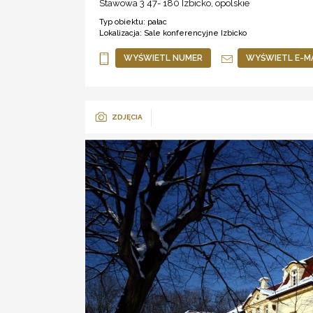
Stawowa 3 47- 180
Izbicko
,
opolskie
Typ obiektu:
pałac
Lokalizacja:
Sale konferencyjne Izbicko
WYŚWIETL NUMER
WYŚWIETL E-M
ZDJĘCIA