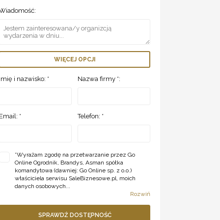
Wiadomość:
WIĘCEJ OPCJI
Imię i nazwisko: *
Nazwa firmy *:
Email: *
Telefon: *
*
Wyrażam zgodę na przetwarzanie przez Go
Online Ogrodnik, Brandys, Asman spółka
komandytowa (dawniej: Go Online sp. z o.o.)
właściciela serwisu SaleBiznesowe.pl, moich
danych osobowych...
Rozwiń
SPRAWDŹ DOSTĘPNOŚĆ