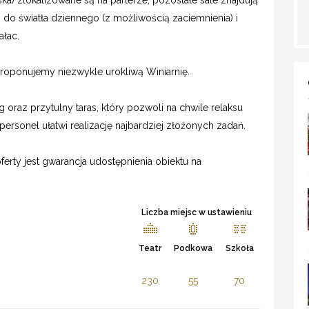
ska) zlokalizowane są na parterze, pozostałe sale znajdują
p do światła dziennego (z możliwością zaciemnienia) i
ałac.
roponujemy niezwykle urokliwą Winiarnię.
ng oraz przytulny taras, który pozwoli na chwile relaksu
rsonel ułatwi realizację najbardziej złożonych zadań.
rty jest gwarancja udostępnienia obiektu na
Liczba miejsc w ustawieniu
Teatr
Podkowa
Szkoła
230
55
70