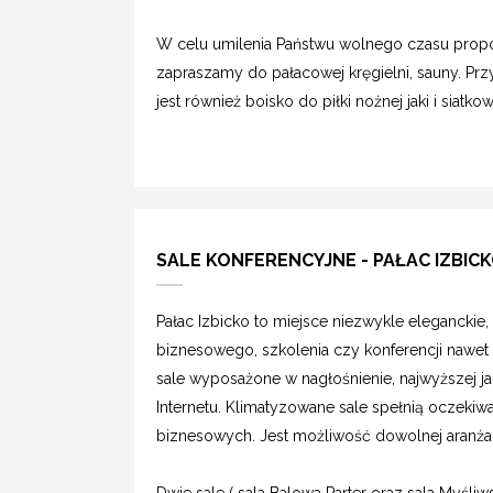
W celu umilenia Państwu wolnego czasu prop
zapraszamy do pałacowej kręgielni, sauny. Pr
jest również boisko do piłki nożnej jaki i siatko
SALE KONFERENCYJNE - PAŁAC IZBIC
Pałac Izbicko to miejsce niezwykle eleganckie
biznesowego, szkolenia czy konferencji nawe
sale wyposażone w nagłośnienie, najwyższej j
Internetu. Klimatyzowane sale spełnią oczeki
biznesowych. Jest możliwość dowolnej aranżacj