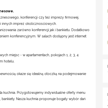
znesowe.
iznesowego, konferencji czy też imprezy firmowej,
o i innych imprez okolicznosciowych.
nizowania zarówno konferencji jak i bankietu. Dodatkowo
niem konferencyjnym. W salach dostępny jest internet
ch miejsc - w apartamentach, pokojach 1, 2, 3, 4
m hotelu.
 pewnością okaże się idealną otoczką na podejmowanie
nita kuchnia. Przygotowujemy indywidualne oferty menu
je, bankiety. Nasza kuchnia proponuje bogaty wybór dań