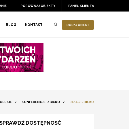
ANIE
PORÓWNAJ OBIEKTY
PANEL KLIENTA
BLOG
KONTAKT
DODAJ OBIEKT
OLSKIE
/
KONFERENCJE IZBICKO
/
PAŁAC IZBICKO
SPRAWDŹ DOSTĘPNOSĆ