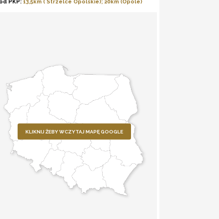
od PKP:
13,5km ( Strzelce Opolskie); 20km (Opole)
KLIKNIJ ŻEBY WCZYTAJ MAPĘ GOOGLE