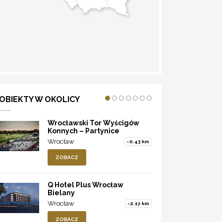
WYZNACZ TRASĘ
OBIEKTY W OKOLICY
Wrocławski Tor Wyścigów
Konnych – Partynice
Wrocław
~0.43 km
ZOBACZ
Q Hotel Plus Wrocław
Bielany
Wrocław
~2.17 km
ZOBACZ