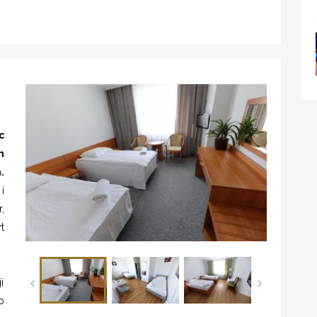
c
h
.
i
,
t
i
o