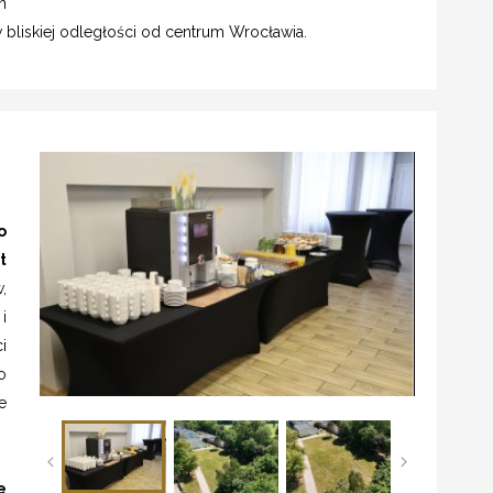
n
bliskiej odległości od centrum Wrocławia.
o
t
,
i
i
o
e
e