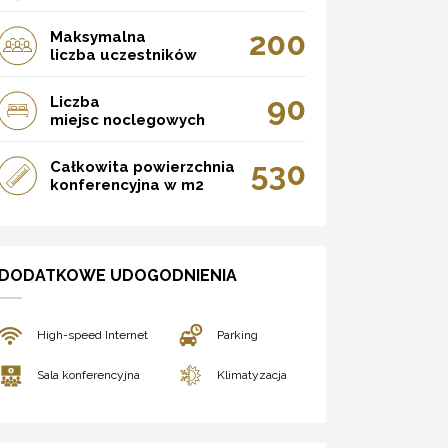
200
Maksymalna
liczba uczestników
90
Liczba
miejsc noclegowych
530
Całkowita powierzchnia
konferencyjna w m2
DODATKOWE UDOGODNIENIA
High-speed Internet
Parking
Sala konferencyjna
Klimatyzacja