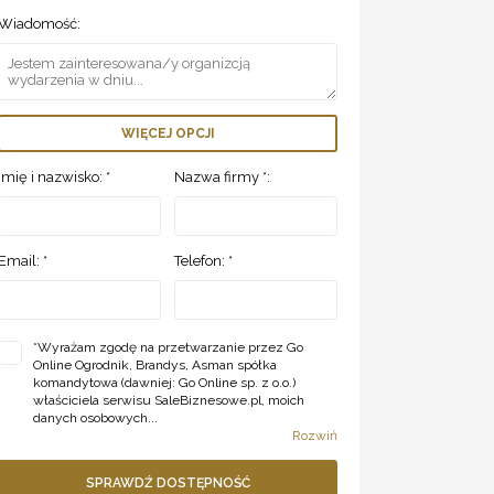
Wiadomość:
WIĘCEJ OPCJI
Imię i nazwisko: *
Nazwa firmy *:
Email: *
Telefon: *
*
Wyrażam zgodę na przetwarzanie przez Go
Online Ogrodnik, Brandys, Asman spółka
komandytowa (dawniej: Go Online sp. z o.o.)
właściciela serwisu SaleBiznesowe.pl, moich
danych osobowych...
Rozwiń
SPRAWDŹ DOSTĘPNOŚĆ