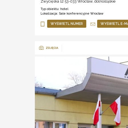
Zwycięska 12 53-033
Wrocław
,
dolnośląskie
Typ obiektu:
hotel
Lokalizacja:
Sale konferencyjne Wrocław
WYŚWIETL NUMER
WYŚWIETL E-M
ZDJĘCIA