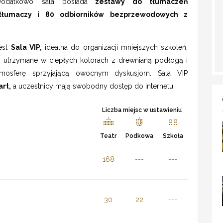
Dodatkowo sala posiada
zestawy do tłumaczeń
 tłumaczy i 80 odbiorników bezprzewodowych z
jest
Sala VIP,
idealna do organizacji mniejszych szkoleń,
, utrzymane w ciepłych kolorach z drewnianą podłogą i
tmosferę sprzyjającą owocnym dyskusjom. Sala VIP
art,
a uczestnicy mają swobodny dostęp do internetu.
Liczba miejsc w ustawieniu
Teatr
Podkowa
Szkoła
168
---
---
30
22
---