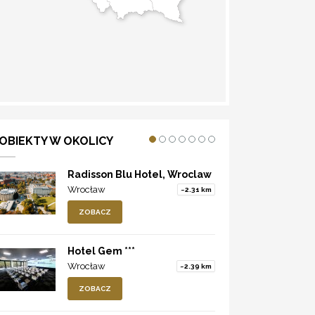
WYZNACZ TRASĘ
OBIEKTY W OKOLICY
Radisson Blu Hotel, Wroclaw
Wrocław
~2.31 km
ZOBACZ
Hotel Gem ***
Wrocław
~2.39 km
ZOBACZ