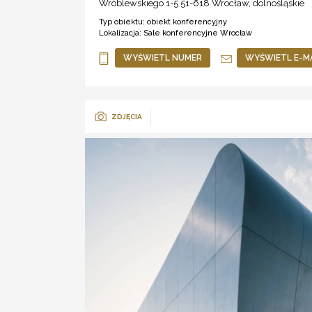
Wróblewskiego 1-5 51-618
Wrocław
,
dolnośląskie
Typ obiektu:
obiekt konferencyjny
Lokalizacja:
Sale konferencyjne Wrocław
WYŚWIETL NUMER
WYŚWIETL E-M
ZDJĘCIA