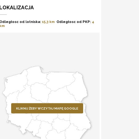
LOKALIZACJA
Odległosc od lotniska:
15,3 km
Odległosc od PKP:
4
km
KLIKNIJ ŻEBY WCZYTAJ MAPĘ GOOGLE