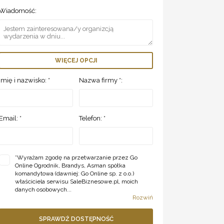
Wiadomość:
WIĘCEJ OPCJI
Imię i nazwisko: *
Nazwa firmy *:
Email: *
Telefon: *
*
Wyrażam zgodę na przetwarzanie przez Go
Online Ogrodnik, Brandys, Asman spółka
komandytowa (dawniej: Go Online sp. z o.o.)
właściciela serwisu SaleBiznesowe.pl, moich
danych osobowych...
Rozwiń
SPRAWDŹ DOSTĘPNOŚĆ