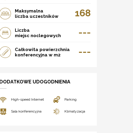
168
Maksymalna
liczba uczestników
---
Liczba
miejsc noclegowych
---
Całkowita powierzchnia
konferencyjna w m2
DODATKOWE UDOGODNIENIA
High-speed Internet
Parking
Sala konferencyjna
Klimatyzacja