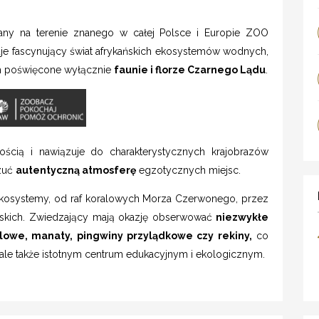
any na terenie znanego w całej Polsce i Europie ZOO
je fascynujący świat afrykańskich ekosystemów wodnych,
m poświęcone wyłącznie
faunie i florze Czarnego Lądu
.
nością i nawiązuje do charakterystycznych krajobrazów
czuć
autentyczną atmosferę
egzotycznych miejsc.
kosystemy, od raf koralowych Morza Czerwonego, przez
ńskich. Zwiedzający mają okazję obserwować
niezwykłe
ilowe, manaty, pingwiny przylądkowe czy rekiny,
co
ą, ale także istotnym centrum edukacyjnym i ekologicznym.