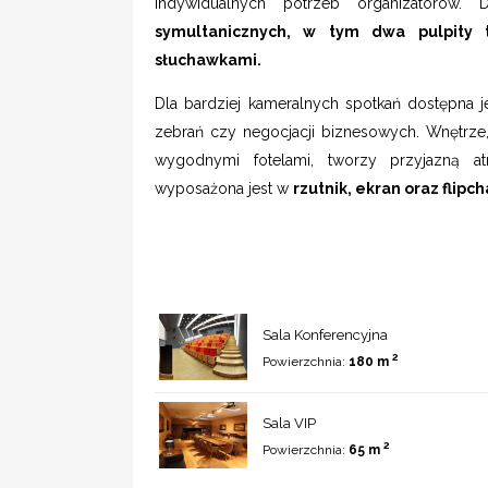
indywidualnych potrzeb organizatorów. 
symultanicznych, w tym dwa pulpity
słuchawkami.
Dla bardziej kameralnych spotkań dostępna 
zebrań czy negocjacji biznesowych. Wnętrze
wygodnymi fotelami, tworzy przyjazną a
wyposażona jest w
rzutnik, ekran oraz flipch
Sala Konferencyjna
2
Powierzchnia:
180 m
Sala VIP
2
Powierzchnia:
65 m