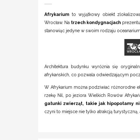
Afrykarium
to wyjątkowy obiekt zlokalizow
Wrocław. Na
trzech kondygnacjach
prezentu
stanowiąc jedyne w swoim rodzaju oceanariu
Architektura budynku wyróżnia się oryginal
afrykańskich, co pozwala odwiedzającym po
W Afrykarium można podziwiać różnorodne e
rzekę Nil, po jeziora Wielkich Rowów Afryka
gatunki zwierząt, takie jak hipopotamy n
czyni to miejsce nie tylko atrakcją turystyczn