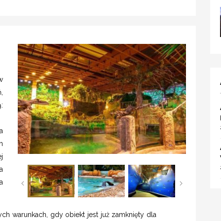
w
,
:
a
h
j
a
a
h warunkach, gdy obiekt jest już zamknięty dla