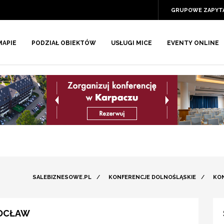
GRUPOWE ZAPYT
MAPIE
PODZIAŁ OBIEKTÓW
USŁUGI MICE
EVENTY ONLINE
SALEBIZNESOWE.PL
/
KONFERENCJE DOLNOŚLĄSKIE
/
KO
ROCŁAW