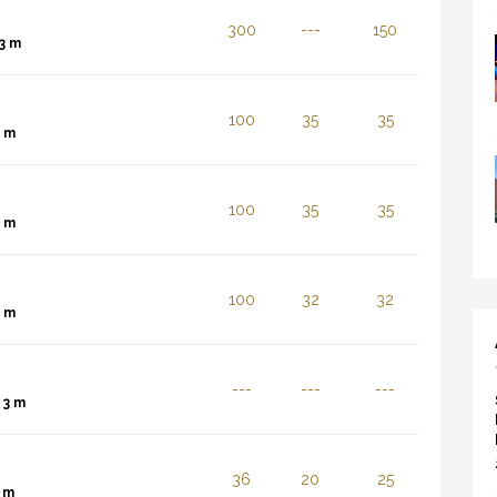
300
---
150
3 m
100
35
35
3 m
100
35
35
3 m
100
32
32
3 m
---
---
---
:
3 m
36
20
25
 m