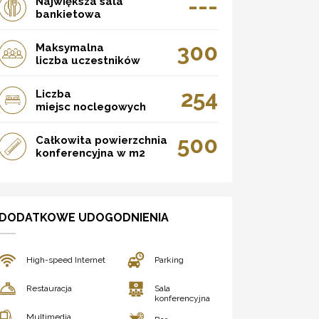
---
Największa sala
bankietowa
300
Maksymalna
liczba uczestników
254
Liczba
miejsc noclegowych
500
Całkowita powierzchnia
konferencyjna w m2
DODATKOWE UDOGODNIENIA
High-speed Internet
Parking
Restauracja
Sala
konferencyjna
Multimedia