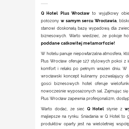
Q Hotel Plus Wrocław
to wyjątkowy obiek
położony
w samym sercu Wrocławia
, bli
stanowi doskonałą bazę wypadową dla zwiedz
biznesowych. Warto wiedzieć, że pokoje ho
poddane całkowitej metamorfozie!
W hotelu panuje niepowtarzalna atmosfera, kt
Plus Wrocław oferuje 127 stylowych pokoi z 
komfort i relaks po pełnym wrażeń dniu. W 
wrocławski koncept kulinarny pozwalający d
gości biznesowych hotel oferuje wielofunk
nowocześnie wyposażonych sal. Zajmując się
Plus Wrocław zapewnia profesjonalizm, dostę
Warto dodać, że sieć
Q Hotel
słynie z
w
majlepsze na rynku. Śniadania w Q Hotel to 
produktów oparty jest na wieloletniej współ