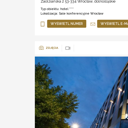
Zaolziańska 2 53-334
Wrocław
,
dolnośląskie
Typ obiektu:
hotel ****
Lokalizacja:
Sale konferencyjne Wrocław
WYŚWIETL NUMER
WYŚWIETL E-M
ZDJĘCIA