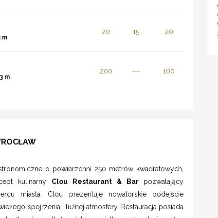
20
15
20
3 m
200
---
100
3 m
 WROCŁAW
stronomiczne o powierzchni 250 metrów kwadratowych,
cept kulinarny
Clou Restaurant & Bar
pozwalający
rcu miasta. Clou prezentuje nowatorskie podejście
eżego spojrzenia i luźnej atmosfery. Restauracja posiada