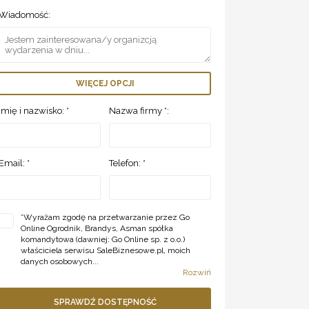
Wiadomość:
WIĘCEJ OPCJI
Imię i nazwisko: *
Nazwa firmy *:
Email: *
Telefon: *
*
Wyrażam zgodę na przetwarzanie przez Go
Online Ogrodnik, Brandys, Asman spółka
komandytowa (dawniej: Go Online sp. z o.o.)
właściciela serwisu SaleBiznesowe.pl, moich
danych osobowych...
Rozwiń
SPRAWDŹ DOSTĘPNOŚĆ