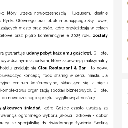
t, który urzeka nowoczesnością i luksusem. Idealnie
sko Rynku Głównego oraz obok imponującego Sky Tower,
ających miasto oraz osób, które przyjeżdżają w celach
telowe oraz piętro konferencyjne e 2025 roku
zostały
óra gwarantuje
udany pobyt każdemu gościowi.
Q Hotel
indywidualnymi łazienkami, które zapewniają maksymalny
hotelu znajduje się
Clou Restaurant & Bar
- to nowy,
oświadczyć koncepcji food sharing w sercu miasta.
Dla
cyjne centrum konferencyjne, składające się z pięciu
 kompleksową organizacją spotkań biznesowych, Q Hotel
p do nowoczesnego sprzętu i wyjątkową atmosferę.
yjątkowych śniadań
, które Goście często uważają za
gwarancja ogromnego wyboru, jakości i zdrowia - dobór
pracy ze specjalistką ds. świadomego żywienia Eweliną