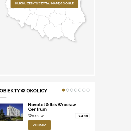
KLIKNIJ ŻEBY WCZYTAJ MAPĘ GOOGLE
WYZNACZ TRASĘ
OBIEKTY W OKOLICY
Novotel & Ibis Wrocław
Centrum
Wrocław
~0.2 km
ZOBACZ