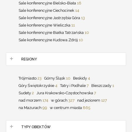
Sale konferencyjne Bielsko-Biała
16
Sale konferencyjne Ciechocinek
14
Sale konferencyjne Jastrzębia Góra
13
Sale konferencyjne Wieliczka
11
Sale konferencyjne Białka Tatrzańska
10
Sale konferencyjne Kudowa Zdrój
10
REGIONY
Trójmiasto
23
Górny Śląsk
10
Beskidy
4
Góry Świętokrzyskie
4
Tatry i Podhale
7
Bieszczady
1
Sudety
2
Jura Krakowsko-Częstochowska
7
nad morzem
174
w górach
327
nad jeziorem
127
na Mazurach
99
w centrum miasta
865
TYPY OBIEKTÓW