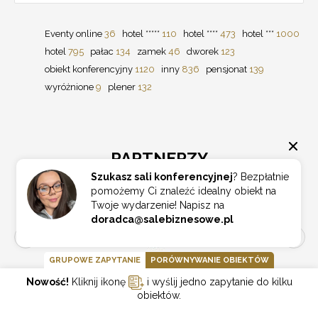
Eventy online
36
hotel *****
110
hotel ****
473
hotel ***
1000
hotel
795
pałac
134
zamek
46
dworek
123
obiekt konferencyjny
1120
inny
836
pensjonat
139
wyróżnione
9
plener
132
PARTNERZY
Szukasz sali konferencyjnej
? Bezpłatnie
pomożemy Ci znaleźć idealny obiekt na
Twoje wydarzenie! Napisz na
doradca@salebiznesowe.pl
GRUPOWE ZAPYTANIE
PORÓWNYWANIE OBIEKTÓW
Nowość!
Kliknij ikonę
i wyślij jedno zapytanie do kilku
obiektów.