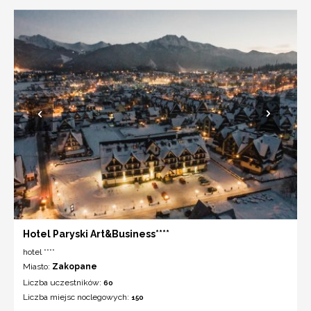
Hotel Paryski Art&Business****
hotel ****
Miasto:
Zakopane
Liczba uczestników:
60
Liczba miejsc noclegowych:
150