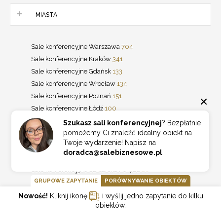
MIASTA
Sale konferencyjne Warszawa
704
Sale konferencyjne Kraków
341
Sale konferencyjne Gdańsk
133
Sale konferencyjne Wrocław
134
Sale konferencyjne Poznań
151
Sale konferencyjne Łódź
100
Sale konferencyjne Zakopane
87
Szukasz sali konferencyjnej
? Bezpłatnie
pomożemy Ci znaleźć idealny obiekt na
Sale konferencyjne Katowice
64
Twoje wydarzenie! Napisz na
Sale konferencyjne Lublin
46
Sale konferencyjne Kielce
19
doradca@salebiznesowe.pl
Sale konferencyjne Karpacz
32
Sale konferencyjne Szklarska Poręba
26
GRUPOWE ZAPYTANIE
PORÓWNYWANIE OBIEKTÓW
Sale konferencyjne Szczyrk
20
Sale konferencyjne Bydgoszcz
44
Nowość!
Kliknij ikonę
i wyślij jedno zapytanie do kilku
obiektów.
Sale konferencyjne Wisła
22
Sale konferencyjne Gdynia
20
Sale konferencyjne Kołobrzeg
19