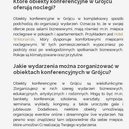
Które obiekty konferencyjne w Grójcu
oferują noclegi?
Obiekty konferencyjne w Grójcu w kompleksowy sposób
podchodzą do organizacji wydarzeń. Oznacza to, że w swojej
ofercie poza salami biznesowymi, mają również m.in. miejsca
noclegowe w pokojach i apartamentach. Przykładem jest
Hotel
Wiktoriański
, który dysponuje komfortowymi miejscami
noclegowymi. W tych pomieszczeniach wypoczniesz po
podróży oraz po wielogodzinnych spotkaniach biznesowych.
Pokoje są klimatyzowane oraz przytulne.
Jakie wydarzenia można zorganizować w
obiektach konferencyjnych w Grójcu?
Obiekty konferencyjne w Grójcu są wielofunkcyjne.
Zorganizujesz w nich szereg wydarzeń biznesowych,
edukacyjnych, artystycznych i rodzinnych. Mogą to być m.in.
bankiety, konferencje, szkolenia, warsztaty, sympozja,
seminaria, wykłady, kongresy, a także uroczyste gale i
jubileusze. Dodatkowo, niektóre obiekty umożliwiają
organizację eventów online i streamingów live wydarzeń. Na
pewno więc znajdziesz tam odpowiednie dla siebie miejsce,
które umożliwi Ci realizację Twojego wydarzenia.