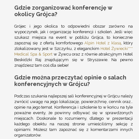
Gdzie zorganizować konferencję w
okolicy Grójca?
Grójec i jego okolica to odpowiedni obszar zarówno na
wypoczynek, jak i organizację konferencji i szkoleń. Jeśli więc
szukasz miejsca na event w pobliżu Grójca, to koniecznie
zapoznaj się z ofertą komfortowego
Alpin Hotel z klasą
, który
zlokalizowany jest w Szczyrku, z eleganckim
Hotel Żywiecki****
Medical Spa & Sport
w Żywcu oraz z równie atrakcyjnym Hotel
Beskidzki Raj znajdującym się w Stryszawie. Na pewno
znajdziesz tam coś dla siebie!
Gdzie można przeczytać opinie o salach
konferencyjnych w Grójcu?
Podczas szukania najlepszej sali konferencyjnej w Grójcu należy
zwrócić uwagę na jego lokalizację, powierzchnię, cennik oraz…
opinie na jego temat. Konferencja i szkolenie to w końcu na tyle
poważne eventy, że powinny odbywać się w sprawdzonych
miejscach. Doskonale to rozumiemy, dlatego w prezentacji
każdego obiektu na naszej stronie umieściliśmy sekcję z
opiniami. Możesz tam zapoznać się z komentarzami innych
organizatorów.