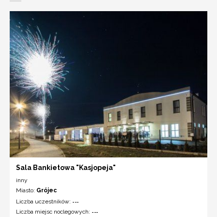
Sala Bankietowa "Kasjopeja"
inny
Miasto:
Grójec
Liczba uczestników:
---
Liczba miejsc noclegowych:
---