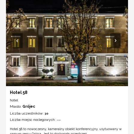
Hotel 58
hotel
Miasto:
Grójec
Liczba uczestników:
30
Liczba miejsc noclegowych:
---
Hotel 58 to nowoczesny, kameralny obiekt konferencyjny, usytuowany w
samym sercu Grójca. Jest to doskonała przestrzeń ...