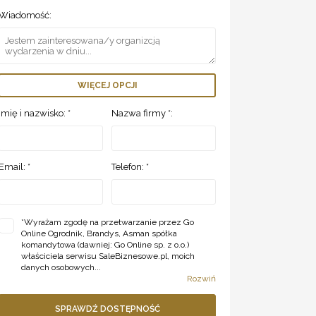
Wiadomość:
WIĘCEJ OPCJI
Imię i nazwisko: *
Nazwa firmy *:
Email: *
Telefon: *
*
Wyrażam zgodę na przetwarzanie przez Go
Online Ogrodnik, Brandys, Asman spółka
komandytowa (dawniej: Go Online sp. z o.o.)
właściciela serwisu SaleBiznesowe.pl, moich
danych osobowych...
Rozwiń
SPRAWDŹ DOSTĘPNOŚĆ