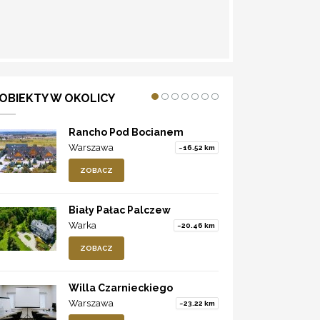
WYZNACZ TRASĘ
OBIEKTY W OKOLICY
Rancho Pod Bocianem
Warszawa
~16.52 km
ZOBACZ
Biały Pałac Palczew
Warka
~20.46 km
ZOBACZ
Willa Czarnieckiego
Warszawa
~23.22 km