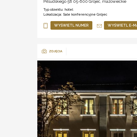
Piłsudskiego 58 05-600
Grójec
,
mazowieckie
Typ obiektu:
hotel
Lokalizacja:
Sale konferencyjne Grójec
WYŚWIETL NUMER
WYŚWIETL E-M
ZDJĘCIA