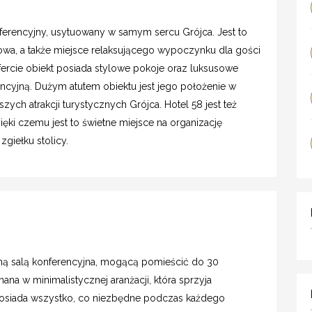
ferencyjny, usytuowany w samym sercu Grójca. Jest to
owa, a także miejsce relaksującego wypoczynku dla gości
fercie obiekt posiada stylowe pokoje oraz luksusowe
encyjną. Dużym atutem obiektu jest jego położenie w
zych atrakcji turystycznych Grójca. Hotel 58 jest też
ęki czemu jest to świetne miejsce na organizację
giełku stolicy.
lną salą konferencyjna, mogącą pomieścić do 30
ana w minimalistycznej aranżacji, która sprzyja
a posiada wszystko, co niezbędne podczas każdego