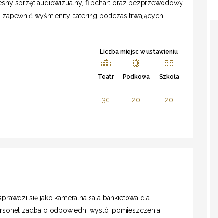
sny sprzęt audiowizualny, flipchart oraz bezprzewodowy
nie zapewnić wyśmienity catering podczas trwających
Liczba miejsc w ustawieniu
Teatr
Podkowa
Szkoła
30
20
20
sprawdzi się jako kameralna sala bankietowa dla
ersonel zadba o odpowiedni wystój pomieszczenia,