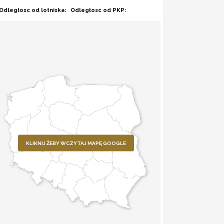
Odległosc od lotniska:
Odległosc od PKP:
KLIKNIJ ŻEBY WCZYTAJ MAPĘ GOOGLE