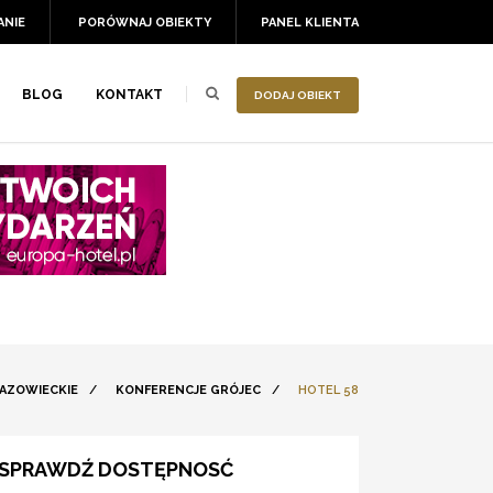
ANIE
PORÓWNAJ OBIEKTY
PANEL KLIENTA
BLOG
KONTAKT
DODAJ OBIEKT
AZOWIECKIE
/
KONFERENCJE GRÓJEC
/
HOTEL 58
SPRAWDŹ DOSTĘPNOSĆ