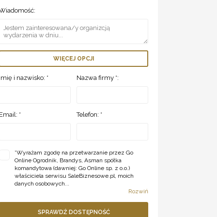
Wiadomość:
WIĘCEJ OPCJI
Imię i nazwisko: *
Nazwa firmy *:
Email: *
Telefon: *
*
Wyrażam zgodę na przetwarzanie przez Go
Online Ogrodnik, Brandys, Asman spółka
komandytowa (dawniej: Go Online sp. z o.o.)
właściciela serwisu SaleBiznesowe.pl, moich
danych osobowych...
Rozwiń
SPRAWDŹ DOSTĘPNOŚĆ