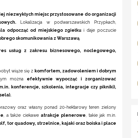
ej niezwykłych miejsc przystosowane do organizacji
esowych.
Lokalizacja w podwarszawskich Przypkach,
la odpocząć od miejskiego zgiełku
i daje poczucie
dobrego skomunikowania z Warszawą
.
res usług z zakresu biznesowego, noclegowego,
pobyt wiąże się z
komfortem, zadowoleniem i dobrym
tórym można
efektywnie wypocząć i zorganizować
n. konferencje, szkolenia, integracje czy pikniki),
sela).
obrazowy oraz własny ponad 20-hektarowy teren zielony
ne
, a także ciekawe
atrakcje plenerowe
, takie jak m.in.
lf, tor quadowy, strzelnice, kajaki oraz boiska i place