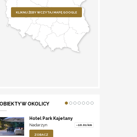
KLIKNIJ ŻEBY WCZYTAJ MAPĘ GOOGLE
WYZNACZ TRASĘ
OBIEKTY W OKOLICY
Hotel Park Kajetany
Nadarzyn
~10.01 km
ZOBACZ