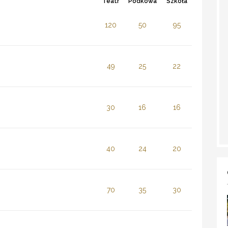
Teatr
Podkowa
Szkoła
120
50
95
49
25
22
30
16
16
40
24
20
70
35
30