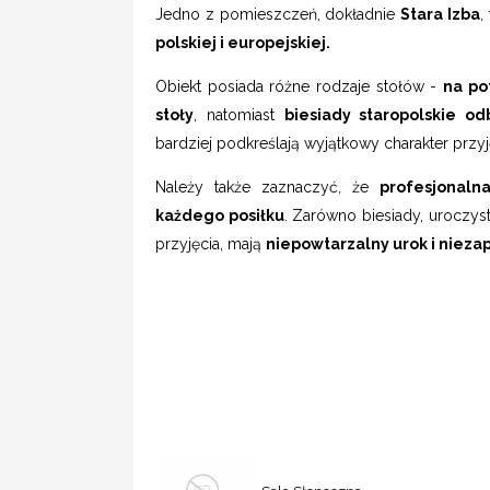
Jedno z pomieszczeń, dokładnie
Stara Izba
,
polskiej i europejskiej.
Obiekt posiada różne rodzaje stołów -
na po
stoły
, natomiast
biesiady staropolskie o
bardziej podkreślają wyjątkowy charakter przyj
Należy także zaznaczyć, że
profesjonaln
każdego posiłku
. Zarówno biesiady, uroczyst
przyjęcia, mają
niepowtarzalny urok i niez