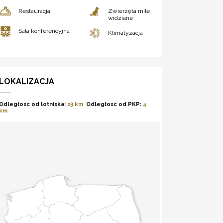
Restauracja
Zwierzęta mile
widziane
Sala konferencyjna
Klimatyzacja
LOKALIZACJA
Odległosc od lotniska:
23 km
Odległosc od PKP:
4
km