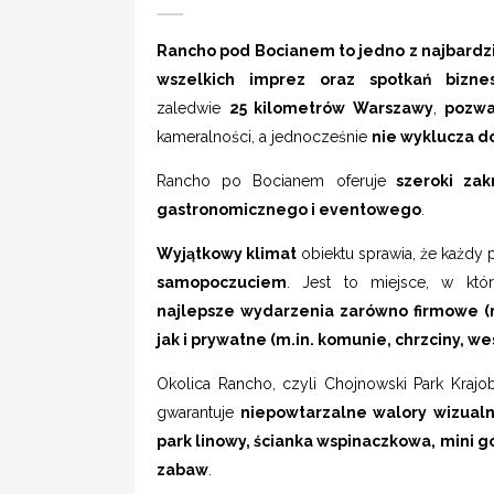
Rancho pod Bocianem to jedno z najbardzi
wszelkich imprez oraz spotkań bizn
zaledwie
25 kilometrów Warszawy
,
pozwa
kameralności, a jednocześnie
nie wyklucza 
Rancho po Bocianem oferuje
szeroki zak
gastronomicznego i eventowego
.
Wyjątkowy klimat
obiektu sprawia, że każdy 
samopoczuciem
. Jest to miejsce, w k
najlepsze wydarzenia zarówno firmowe (m.i
jak i prywatne (m.in. komunie, chrzciny, we
Okolica Rancho, czyli Chojnowski Park Kraj
gwarantuje
niepowtarzalne walory wizual
park linowy, ścianka wspinaczkowa,
mini go
zabaw
.