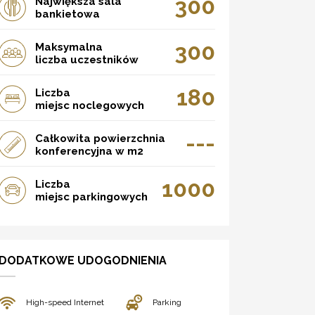
300
Największa sala
bankietowa
300
Maksymalna
liczba uczestników
180
Liczba
miejsc noclegowych
---
Całkowita powierzchnia
konferencyjna w m2
1000
Liczba
miejsc parkingowych
DODATKOWE UDOGODNIENIA
High-speed Internet
Parking