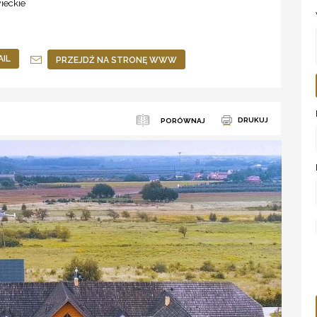
ieckie
AIL
PRZEJDŹ NA STRONĘ WWW
DRUKUJ
PORÓWNAJ