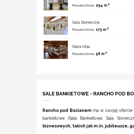
2
Powierzchnia:
294 m
Sala Słoneczna
2
Powierzchnia:
175 m
Stara Izba
2
Powierzchnia:
58 m
SALE BANKIETOWE - RANCHO POD B
Rancho pod Bocianem
ma w swojej ofercie 
bankietowe (Sala Bankietowa, Sala Słonec
biznesowych, takich jak m.in. jubileusze, 