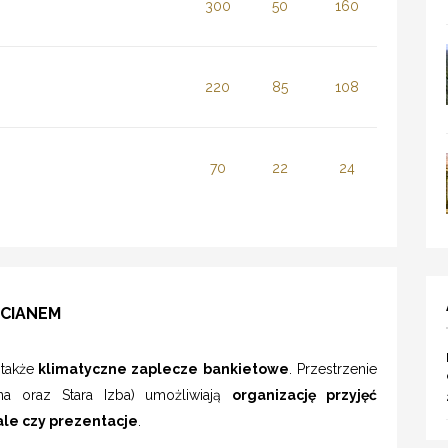
300
50
160
220
85
108
70
22
24
OCIANEM
także
klimatyczne zaplecze bankietowe
. Przestrzenie
zna oraz Stara Izba) umożliwiają
organizację przyjęć
gale czy prezentacje
.