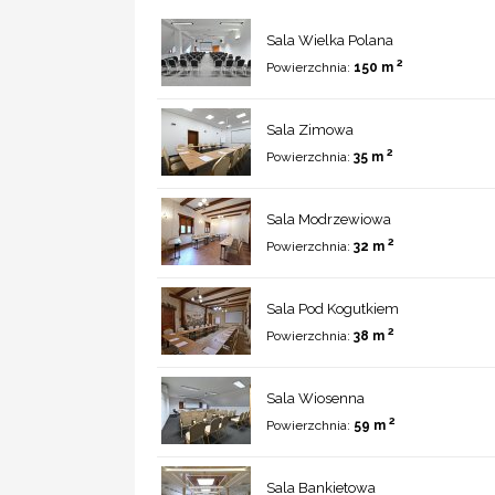
Sala Wielka Polana
2
Powierzchnia:
150 m
Sala Zimowa
2
Powierzchnia:
35 m
Sala Modrzewiowa
2
Powierzchnia:
32 m
Sala Pod Kogutkiem
2
Powierzchnia:
38 m
Sala Wiosenna
2
Powierzchnia:
59 m
Sala Bankietowa